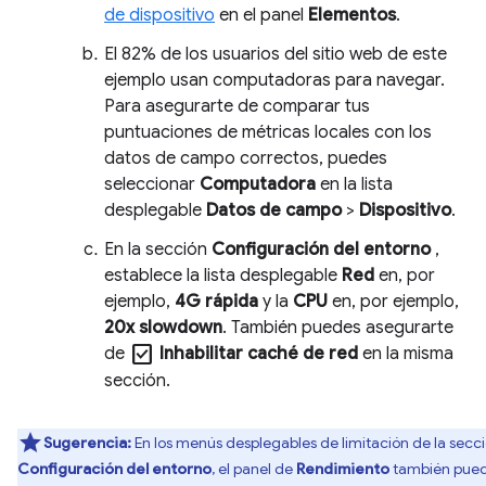
de dispositivo
en el panel
Elementos
.
El 82% de los usuarios del sitio web de este
ejemplo usan computadoras para navegar.
Para asegurarte de comparar tus
puntuaciones de métricas locales con los
datos de campo correctos, puedes
seleccionar
Computadora
en la lista
desplegable
Datos de campo
>
Dispositivo
.
En la sección
Configuración del entorno
,
establece la lista desplegable
Red
en, por
ejemplo,
4G rápida
y la
CPU
en, por ejemplo,
20x slowdown
. También puedes asegurarte
check_box
de
Inhabilitar caché de red
en la misma
sección.
Sugerencia:
En los menús desplegables de limitación de la secc
Configuración del entorno
, el panel de
Rendimiento
también pue