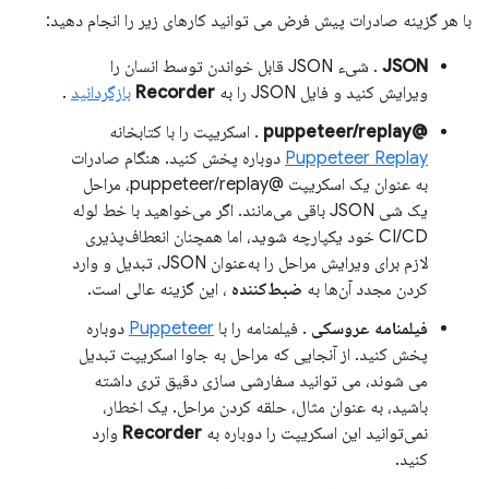
با هر گزینه صادرات پیش فرض می توانید کارهای زیر را انجام دهید:
JSON
. شیء JSON قابل خواندن توسط انسان را
ویرایش کنید و فایل JSON را به
Recorder
بازگردانید
.
@puppeteer/replay
. اسکریپت را با کتابخانه
Puppeteer Replay
دوباره پخش کنید. هنگام صادرات
به عنوان یک اسکریپت @puppeteer/replay، مراحل
یک شی JSON باقی می‌مانند. اگر می‌خواهید با خط لوله
CI/CD خود یکپارچه شوید، اما همچنان انعطاف‌پذیری
لازم برای ویرایش مراحل را به‌عنوان JSON، تبدیل و وارد
کردن مجدد آن‌ها به
ضبط‌کننده
، این گزینه عالی است.
فیلمنامه عروسکی
. فیلمنامه را با
Puppeteer
دوباره
پخش کنید. از آنجایی که مراحل به جاوا اسکریپت تبدیل
می شوند، می توانید سفارشی سازی دقیق تری داشته
باشید، به عنوان مثال، حلقه کردن مراحل. یک اخطار،
نمی‌توانید این اسکریپت را دوباره به
Recorder
وارد
کنید.