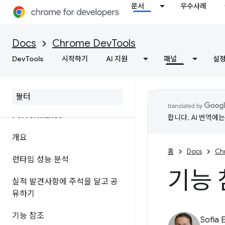
문서
우수사례
개요
네트워크 활동 검사
Docs
Chrome DevTools
DevTools
기능 참조
시작하기
AI 지원
패널
설
페이지 리소스 보기
Performance
합니다. AI 번역에
개요
홈
Docs
Ch
런타임 성능 분석
기능 
실적 발견사항에 주석을 달고 공
유하기
기능 참조
Sofia 