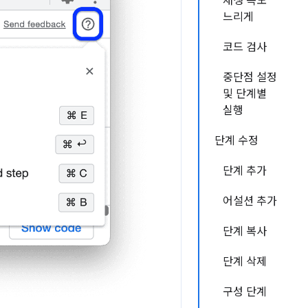
재생 속도
느리게
코드 검사
중단점 설정
및 단계별
실행
단계 수정
단계 추가
어설션 추가
단계 복사
단계 삭제
구성 단계