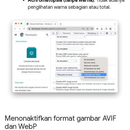
Achromatopsia (tanpa warna)
. Tidak adanya
penglihatan warna sebagian atau total.
Menonaktifkan format gambar AVIF
dan Web
P