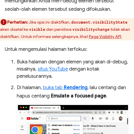
memungkinkan Anda men-debug elemen tersebut
seolah-olah elemen tersebut sedang difokuskan.
Perhatian:
Jika opsi ini diaktifkan,
document.visibilityState
akan disetel ke
dan peristiwa
tidak akan
visible
visibilitychange
diaktifkan. Untuk informasi selengkapnya, lihat
Page Visibility API
.
Untuk mengemulasi halaman terfokus:
Buka halaman dengan elemen yang akan di-debug,
misalnya,
situs YouTube
dengan kotak
penelusurannya.
Di halaman,
buka tab
Rendering
, lalu centang dan
hapus centang
Emulate a focused page
.