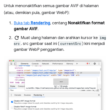
Untuk menonaktifkan semua gambar AVIF di halaman
(atau, demikian pula, gambar WebP):
Buka tab
Rendering
, centang
Nonaktifkan format
gambar AVIF
.
refresh
Muat ulang halaman dan arahkan kursor ke
img
src
. src gambar saat ini (
currentSrc
) kini menjadi
gambar WebP penggantian.