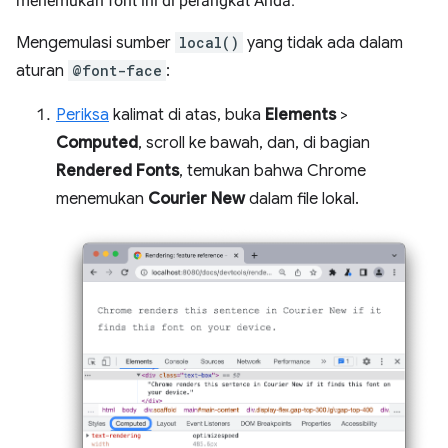
menemukan font ini di perangkat Anda.
Mengemulasi sumber
local()
yang tidak ada dalam
aturan
@font-face
:
Periksa
kalimat di atas, buka
Elements
>
Computed
, scroll ke bawah, dan, di bagian
Rendered Fonts
, temukan bahwa Chrome
menemukan
Courier New
dalam file lokal.