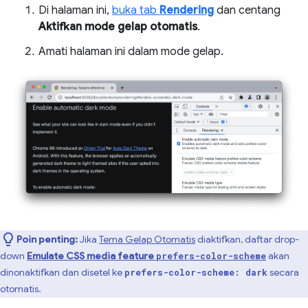
Di halaman ini,
buka tab
Rendering
dan centang
Aktifkan mode gelap otomatis
.
Amati halaman ini dalam mode gelap.
Poin penting:
Jika
Tema Gelap Otomatis
diaktifkan, daftar drop-
down
Emulate CSS media feature
akan
prefers-color-scheme
dinonaktifkan dan disetel ke
secara
prefers-color-scheme: dark
otomatis.