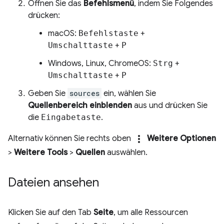
Öffnen Sie das
Befehlsmenü
, indem Sie Folgendes
drücken:
macOS:
Befehlstaste
+
Umschalttaste
+
P
Windows, Linux, ChromeOS:
Strg
+
Umschalttaste
+
P
Geben Sie
sources
ein, wählen Sie
Quellenbereich einblenden
aus und drücken Sie
die
Eingabetaste
.
more_vert
Alternativ können Sie rechts oben
Weitere Optionen
>
Weitere Tools
>
Quellen
auswählen.
Dateien ansehen
Klicken Sie auf den Tab
Seite
, um alle Ressourcen