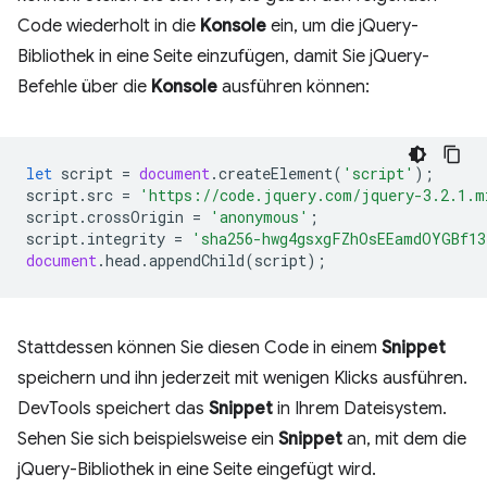
Code wiederholt in die
Konsole
ein, um die jQuery-
Bibliothek in eine Seite einzufügen, damit Sie jQuery-
Befehle über die
Konsole
ausführen können:
let
script
=
document
.
createElement
(
'script'
);
script
.
src
=
'https://code.jquery.com/jquery-3.2.1.m
script
.
crossOrigin
=
'anonymous'
;
script
.
integrity
=
'sha256-hwg4gsxgFZhOsEEamdOYGBf13
document
.
head
.
appendChild
(
script
);
Stattdessen können Sie diesen Code in einem
Snippet
speichern und ihn jederzeit mit wenigen Klicks ausführen.
DevTools speichert das
Snippet
in Ihrem Dateisystem.
Sehen Sie sich beispielsweise ein
Snippet
an, mit dem die
jQuery-Bibliothek in eine Seite eingefügt wird.