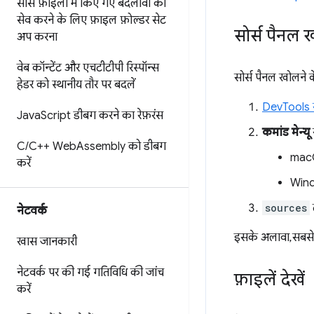
सोर्स फ़ाइलों में किए गए बदलावों को
सेव करने के लिए
फ़ाइल फ़ोल्डर सेट
सोर्स पैनल ख
अप करना
वेब कॉन्टेंट और एचटीटीपी रिस्पॉन्स
सोर्स पैनल खोलने 
हेडर को स्थानीय तौर पर बदलें
DevTools ख
Java
Script डीबग करने का रेफ़रंस
कमांड मेन्यू
C
/
C++ Web
Assembly को डीबग
mac
करें
Wind
sources
नेटवर्क
इसके अलावा, सबसे ऊ
खास जानकारी
नेटवर्क पर की गई गतिविधि की जांच
फ़ाइलें देखें
करें