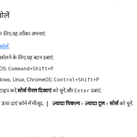
ोलें
के लिए, यह तरीका अपनाएं:
ोलें
.
खोलने के लिए, यह बटन दबाएं:
OS:
Command
+
Shift
+
P
ows, Linux, ChromeOS:
Control
+
Shift
+
P
टाइप करें,
सोर्स पैनल दिखाएं
को चुनें, और
Enter
दबाएं.
more_vert
पर दाएं कोने में मौजूद,
ज़्यादा विकल्प
>
ज़्यादा टूल
>
सोर्स
को चुनें.