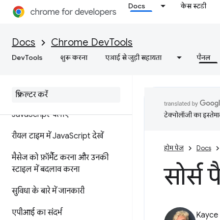
Docs
केस स्टडी
Console
खास जानकारी
Docs
Chrome DevTools
DevTools
शुरू करना
एआई से जुड़ी सहायता
पैनल
कंसोल की अहम जानकारी की मदद से
गड़बड़ियों और चेतावनियों को समझना
लॉग मैसेज
Java
Script चलाएं
टेक्नोलॉजी का इस्तेमाल
रीयल टाइम में Java
Script देखें
होम पेज
Docs
मैसेज को फ़ॉर्मैट करना और उनकी
सोर्स
स्टाइल में बदलाव करना
सुविधा के बारे में जानकारी
एपीआई का संदर्भ
Kayce