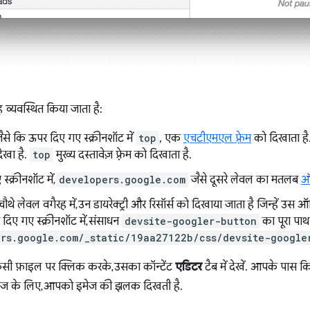
व्यवस्थित किया जाता है:
ैसे कि ऊपर दिए गए स्क्रीनशॉट में
top
, एक
एचटीएमएल फ़्रेम
को दिखाता ह
ेखा है.
top
मुख्य दस्तावेज़ फ़्रेम को दिखाता है.
्क्रीनशॉट में,
developers.google.com
जैसे दूसरे लेवल का मतलब
ऑ
चौथे लेवल वगैरह में, उन डायरेक्ट्री और रिसॉर्स को दिखाया जाता है जिन्हें 
दिए गए स्क्रीनशॉट में, संसाधन
devsite-googler-button
का पूरा पाथ
rs.google.com/_static/19aa27122b/css/devsite-google
किसी फ़ाइल पर क्लिक करके, उसका कॉन्टेंट
एडिटर
टैब में देखें. आपके पास 
इमेज के लिए, आपको इमेज की झलक दिखती है.