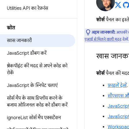
Utilities API का रेफ़रंस
सोर्स
पैनल का इस्ते
स्रोत
अहम जानकारी:
आपकी वे
एआई से मिलने वाली मदद
देखें.
खास जानकारी
Java
Script डीबग करें
खास जानका
ब्रेकपॉइंट की मदद से अपने कोड को
रोकें
सोर्स
पैनल की मदद 
Java
Script के स्निपेट चलाएं
फ़ाइलें देखें
.
सीएसएस और 
सोर्स मैप के साथ डिप्लॉय करने के
बजाय
ओरिजनल कोड को डीबग करें
JavaScrip
JavaScript
ignore
List सोर्स मैप एक्सटेंशन
Workspace