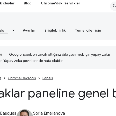
k olaylar
Blog
Chrome'daki Yenilikler
els
Ayarlar
Erişilebilirlik
Temsilciler için
Google, içerikleri tercih ettiğiniz dile çevirmek için yapay zeka
ır. Yapay zeka çevirilerinde hata olabilir.
s
Chrome DevTools
Panels
klar paneline genel 
 Basques
Sofia Emelianova