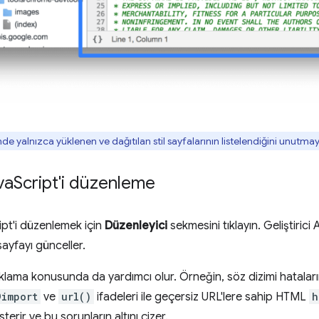
e yalnızca yüklenen ve dağıtılan stil sayfalarının listelendiğini unutmay
va
Script'i düzenleme
pt'i düzenlemek için
Düzenleyici
sekmesini tıklayın. Geliştirici
sayfayı günceller.
ıklama konusunda da yardımcı olur. Örneğin, söz dizimi hataların
@import
ve
url()
ifadeleri ile geçersiz URL'lere sahip HTML
h
terir ve bu sorunların altını çizer.