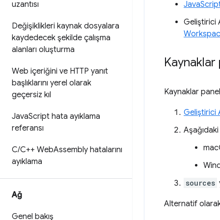
uzantısı
JavaScript
Geliştiric
Değişiklikleri kaynak dosyalara
Workspac
kaydedecek şekilde çalışma
alanları oluşturma
Kaynaklar 
Web içeriğini ve HTTP yanıt
başlıklarını yerel olarak
Kaynaklar paneli
geçersiz kıl
Geliştirici
Java
Script hata ayıklama
referansı
Aşağıdaki
mac
C
/
C++ Web
Assembly hatalarını
ayıklama
Wind
sources
Ağ
Alternatif olar
Genel bakış