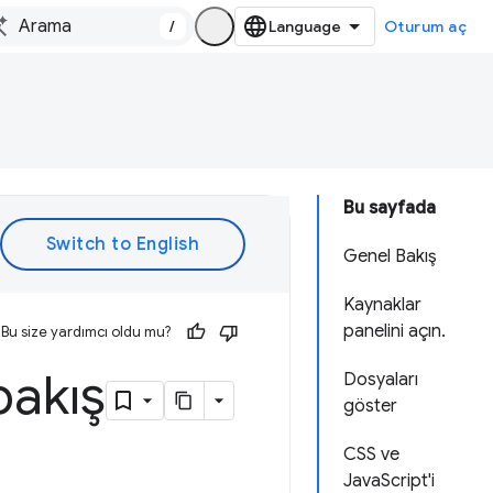
/
Oturum aç
Bu sayfada
Genel Bakış
Kaynaklar
panelini açın.
Bu size yardımcı oldu mu?
bakış
Dosyaları
göster
CSS ve
JavaScript'i