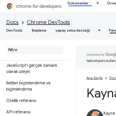
Konsol
Dokümanlar
Örne
Genel bakış
Docs
Chrome DevTools
Konsol analizleriyle hataları ve
DevTools
Başlama
yapay zeka desteği
Pan
uyarıları anlama
İletileri günlüğe kaydetme
Java
Script'i çalıştırın
teknolojisini kullan
Java
Script'i gerçek zamanlı
olarak izleyin
Ana Sayfa
Doc
İletileri biçimlendirme ve
Kayna
biçimlendirme
Özellik referansı
API referansı
Kayce