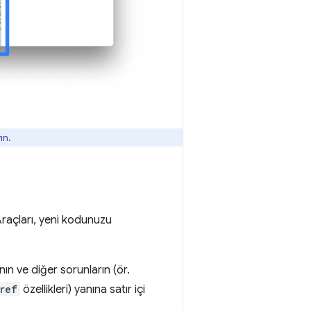
ın.
 Araçları, yeni kodunuzu
ın ve diğer sorunların (ör.
ref
özellikleri) yanına satır içi