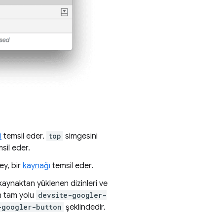
i
temsil eder.
top
simgesini
sil eder.
ey, bir
kaynağı
temsil eder.
ynaktan yüklenen dizinleri ve
n tam yolu
devsite-googler-
-googler-button
şeklindedir.