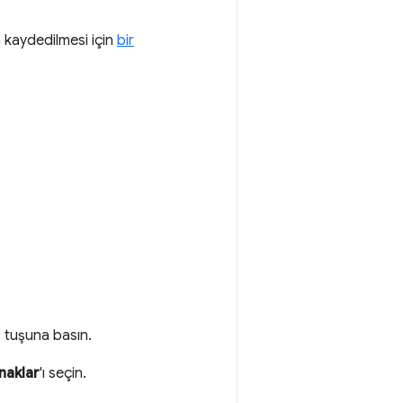
a kaydedilmesi için
bir
r
tuşuna basın.
naklar
'ı seçin.