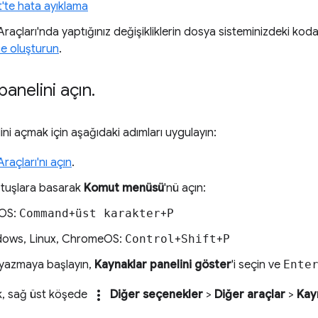
'te hata ayıklama
i Araçları'nda yaptığınız değişikliklerin dosya sisteminizdeki kod
e oluşturun
.
panelini açın
.
ni açmak için aşağıdaki adımları uygulayın:
 Araçları'nı açın
.
 tuşlara basarak
Komut menüsü
'nü açın:
OS:
Command
+
üst karakter
+
P
ows, Linux, ChromeOS:
Control
+
Shift
+
P
yazmaya başlayın,
Kaynaklar panelini göster
'i seçin ve
Ente
more_vert
ak, sağ üst köşede
Diğer seçenekler
>
Diğer araçlar
>
Kay