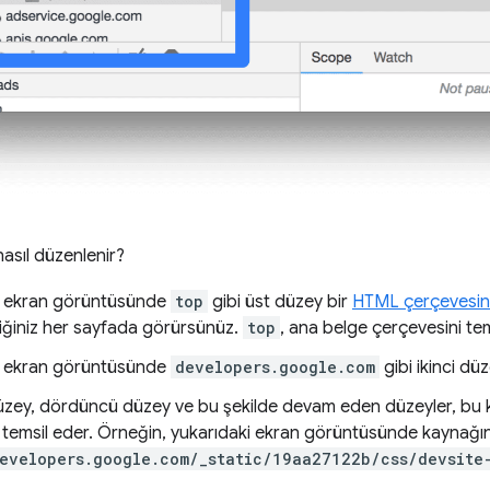
asıl düzenlenir?
i ekran görüntüsünde
top
gibi üst düzey bir
HTML çerçevesin
tiğiniz her sayfada görürsünüz.
top
, ana belge çerçevesini tem
i ekran görüntüsünde
developers.google.com
gibi ikinci düz
zey, dördüncü düzey ve bu şekilde devam eden düzeyler, bu ka
ı temsil eder. Örneğin, yukarıdaki ekran görüntüsünde kaynağı
evelopers.google.com/_static/19aa27122b/css/devsite