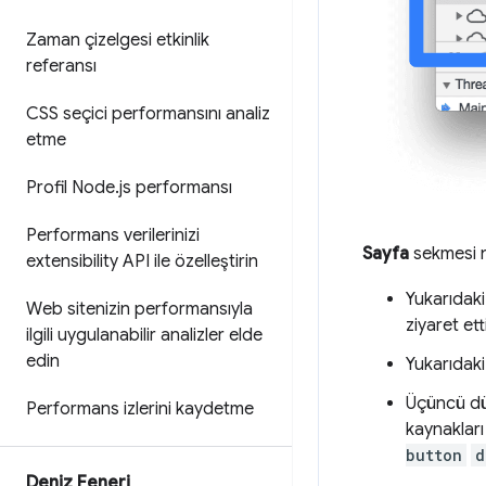
Zaman çizelgesi etkinlik
referansı
CSS seçici performansını analiz
etme
Profil Node
.
js performansı
Performans verilerinizi
Sayfa
sekmesi n
extensibility API ile özelleştirin
Yukarıdak
Web sitenizin performansıyla
ziyaret et
ilgili uygulanabilir analizler elde
edin
Yukarıdak
Üçüncü dü
Performans izlerini kaydetme
kaynaklar
button
d
Deniz Feneri