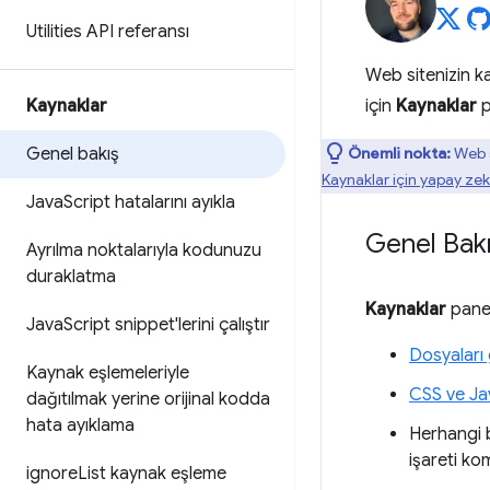
Utilities API referansı
Web sitenizin ka
Kaynaklar
için
Kaynaklar
p
Genel bakış
Önemli nokta:
Web s
Kaynaklar için yapay ze
Java
Script hatalarını ayıkla
Genel Bak
Ayrılma noktalarıyla kodunuzu
duraklatma
Kaynaklar
paneli
Java
Script snippet'lerini çalıştır
Dosyaları
Kaynak eşlemeleriyle
CSS ve Jav
dağıtılmak yerine orijinal kodda
hata ayıklama
Herhangi b
işareti ko
ignore
List kaynak eşleme