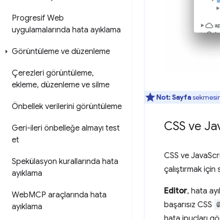
Progresif Web
uygulamalarında hata ayıklama
Görüntüleme ve düzenleme
Çerezleri görüntüleme
,
ekleme
,
düzenleme ve silme
Not:
Sayfa
sekmesind
Önbellek verilerini görüntüleme
CSS ve Ja
Geri-ileri önbelleğe almayı test
et
CSS ve JavaScri
Spekülasyon kurallarında hata
çalıştırmak için 
ayıklama
Editor
, hata ay
Web
MCP araçlarında hata
başarısız CSS
ayıklama
hata ipuçları gös