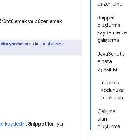
düzenleme
Snippet
r) görüntülemek ve düzenlemek
oluşturma,
kaydetme ve
çalıştırma
eka yardımını
da kullanabilirsiniz.
JavaScript't
e hata
ayıklama
Yalnızca
kodunuza
odaklanın
Çalışma
alanı
up kaydedin
.
Snippet'ler
, yer
oluşturma