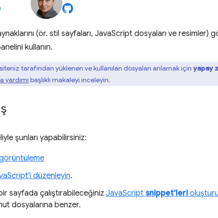
ynaklarını (ör. stil sayfaları, JavaScript dosyaları ve resimle
anelini kullanın.
iteniz tarafından yüklenen ve kullanılan dosyaları anlamak için
yapay z
ka yardımı
başlıklı makaleyi inceleyin.
ış
yle şunları yapabilirsiniz:
 görüntüleme
aScript'i düzenleyin
.
ir sayfada çalıştırabileceğiniz
JavaScript
snippet'leri
oluştur
mut dosyalarına benzer.