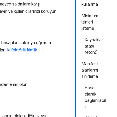
meyen saldırılara karşı
kullanma
yın ve kullanıcılarınızı koruyun.
Minimum
izinleri
isteme
Kaynaklar
n hesapları saldırıya uğrarsa
arası
ları
iki faktörlü kimlik
fetch()
Manifest
alanlarını
sınırlama
ndan emin olun.
Harici
olarak
bağlanılabil
ir
rının dinlenildiğini veya