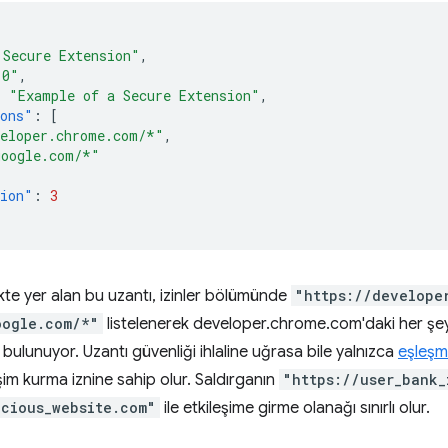
 Secure Extension"
,
.0"
,
:
"Example of a Secure Extension"
,
ions"
:
[
veloper.chrome.com/*"
,
google.com/*"
sion"
:
3
kte yer alan bu uzantı, izinler bölümünde
"https://develope
oogle.com/*"
listelenerek developer.chrome.com'daki her şeye
 bulunuyor. Uzantı güvenliği ihlaline uğrasa bile yalnızca
eşleşme
leşim kurma iznine sahip olur. Saldırganın
"https://user_bank_
icious_website.com"
ile etkileşime girme olanağı sınırlı olur.