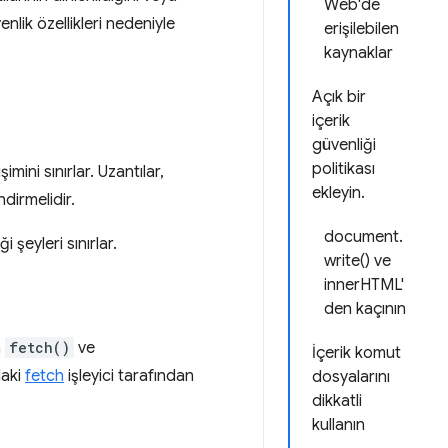
Web'de
nlik özellikleri nedeniyle
erişilebilen
kaynaklar
Açık bir
içerik
güvenliği
politikası
mini sınırlar. Uzantılar,
ekleyin.
ndirmelidir.
document.
 şeyleri sınırlar.
write() ve
innerHTML'
den kaçının
a
fetch()
ve
İçerik komut
daki
fetch
işleyici tarafından
dosyalarını
dikkatli
kullanın