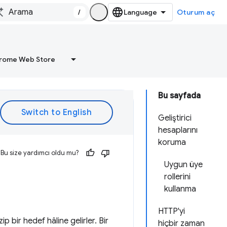
/
Oturum aç
rome Web Store
Bu sayfada
Geliştirici
hesaplarını
koruma
Bu size yardımcı oldu mu?
Uygun üye
rollerini
kullanma
HTTP'yi
ip bir hedef hâline gelirler. Bir
hiçbir zaman