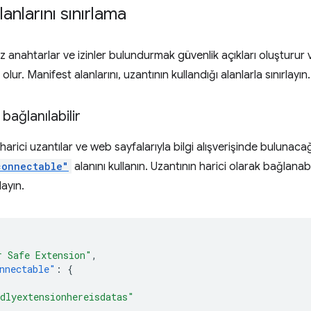
anlarını sınırlama
iz anahtarlar ve izinler bulundurmak güvenlik açıkları oluşturu
ur. Manifest alanlarını, uzantının kullandığı alanlarla sınırlayın.
 bağlanılabilir
harici uzantılar ve web sayfalarıyla bilgi alışverişinde bulunacağ
connectable"
alanını kullanın. Uzantının harici olarak bağlanabil
layın.
r Safe Extension"
,
nnectable"
:
{
dlyextensionhereisdatas"