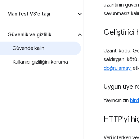
uzantının güvenli
savunmasız kalır
Manifest V3'e taşı
Geliştiric
Güvenlik ve gizlilik
Güvende kalın
Uzantı kodu, Goo
saldırgan, kötü
Kullanıcı gizliliğini koruma
doğrulamayı
etk
Uygun üye ro
Yayıncınızın
bird
HTTP'yi hi
Veri isterken ve