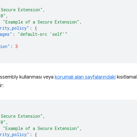
 Secure Extension"
,
.0"
,
:
"Example of a Secure Extension"
,
rity_policy"
:
{
ages"
:
"default-src 'self'"
sion"
:
3
assembly kullanması veya
korumalı alan sayfalarındaki
kısıtlamal
r:
 Secure Extension"
,
.0"
,
:
"Example of a Secure Extension"
,
rity_policy"
:
{