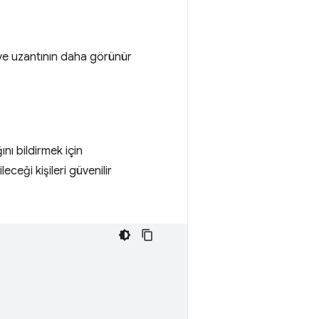
r ve uzantının daha görünür
ını bildirmek için
eceği kişileri güvenilir