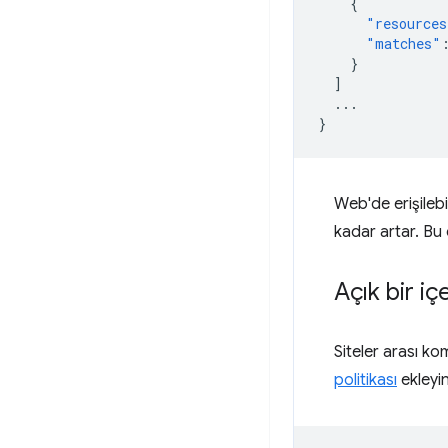
{
"resources
"matches"
}
]
...
}
Web'de erişilebi
kadar artar. Bu 
Açık bir iç
Siteler arası ko
politikası
ekleyin