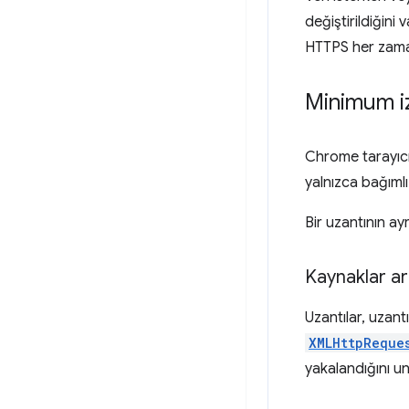
değiştirildiğini
HTTPS her zaman
Minimum iz
Chrome tarayıcı
yalnızca bağımlı 
Bir uzantının ayr
Kaynaklar a
Uzantılar, uzant
XMLHttpReque
yakalandığını u