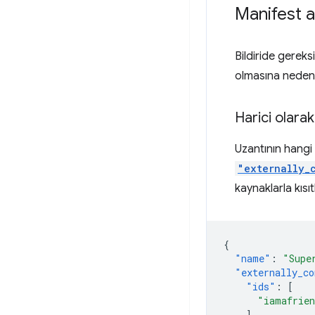
Manifest al
Bildiride gereks
olmasına neden ol
Harici olarak
Uzantının hangi 
"externally_
kaynaklarla kısıt
{
"name"
:
"Supe
"externally_co
"ids"
:
[
"iamafrien
],