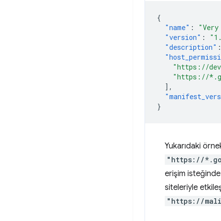
{
"name"
:
"Very
"version"
:
"1
"description"
"host_permiss
"https://de
"https://*.
],
"manifest_ver
}
Yukarıdaki örne
"https://*.g
erişim isteğinde
siteleriyle etki
"https://mal