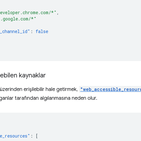
[
eveloper.chrome.com/*"
,
*.google.com/*"
_channel_id"
:
false
lebilen kaynaklar
zerinden erişilebilir hale getirmek,
"web_accessible_resour
ırganlar tarafından algılanmasına neden olur.
e_resources"
:
[