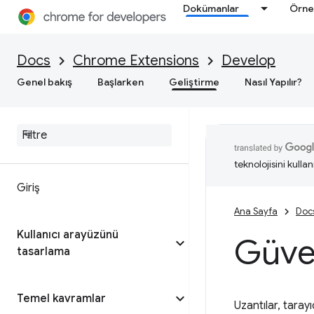
Dokümanlar
Örne
Docs
Chrome Extensions
Develop
Genel bakış
Başlarken
Geliştirme
Nasıl Yapılır?
teknolojisini kullan
Giriş
Ana Sayfa
Doc
Kullanıcı arayüzünü
Güve
tasarlama
Temel kavramlar
Uzantılar, tarayı