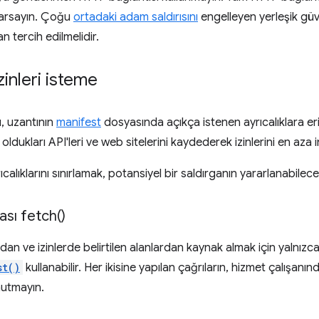
 varsayın. Çoğu
ortadaki adam saldırısını
engelleyen yerleşik güve
 tercih edilmelidir.
inleri isteme
, uzantının
manifest
dosyasında açıkça istenen ayrıcalıklara erişi
oldukları API'leri ve web sitelerini kaydederek izinlerini en aza i
ıcalıklarını sınırlamak, potansiyel bir saldırganın yararlanabileceği
rası
fetch(
)
ıdan ve izinlerde belirtilen alanlardan kaynak almak için yalnızc
st()
kullanabilir. Her ikisine yapılan çağrıların, hizmet çalışanın
nutmayın.