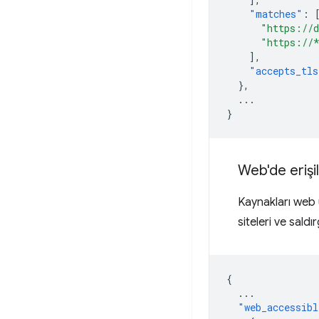
"matches"
:
"https://d
"https://
],
"accepts_tls
},
...
}
Web'de erişi
Kaynakları web ü
siteleri ve sald
{
...
"web_accessibl