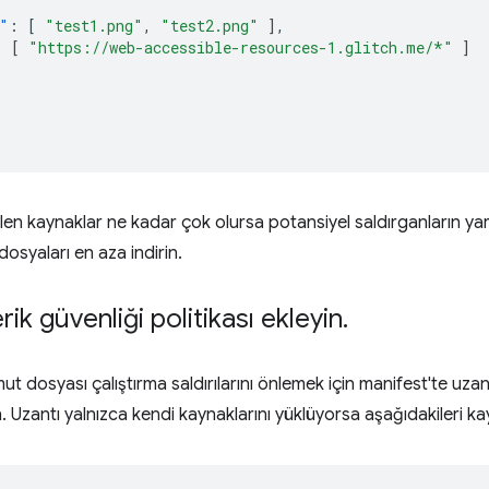
"
:
[
"test1.png"
,
"test2.png"
],
:
[
"https://web-accessible-resources-1.glitch.me/*"
]
len kaynaklar ne kadar çok olursa potansiyel saldırganların yar
dosyaları en aza indirin.
erik güvenliği politikası ekleyin
.
mut dosyası çalıştırma saldırılarını önlemek için manifest'te uzan
. Uzantı yalnızca kendi kaynaklarını yüklüyorsa aşağıdakileri k