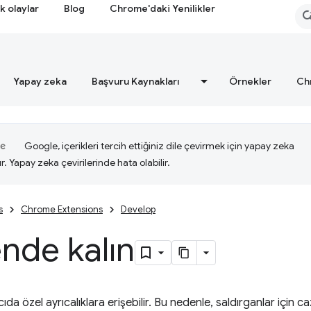
k olaylar
Blog
Chrome'daki Yenilikler
Yapay zeka
Başvuru Kaynakları
Örnekler
Ch
Google, içerikleri tercih ettiğiniz dile çevirmek için yapay zeka
ır. Yapay zeka çevirilerinde hata olabilir.
s
Chrome Extensions
Develop
nde kalın
cıda özel ayrıcalıklara erişebilir. Bu nedenle, saldırganlar için caz