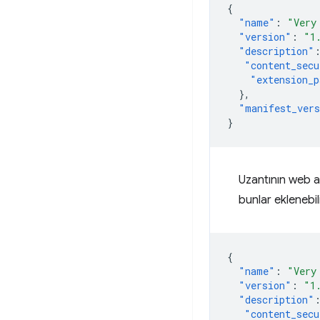
{
"name"
:
"Very
"version"
:
"1
"description"
"content_secu
"extension_p
},
"manifest_ver
}
Uzantının web 
bunlar eklenebili
{
"name"
:
"Very
"version"
:
"1
"description"
"content_secu