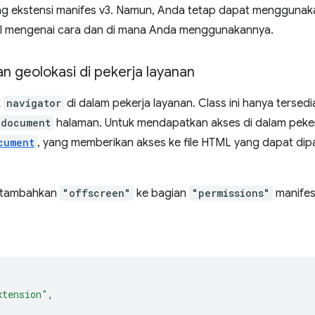
g ekstensi manifes v3. Namun, Anda tetap dapat mengguna
l mengenai cara dan di mana Anda menggunakannya.
 geolokasi di pekerja layanan
k
navigator
di dalam pekerja layanan. Class ini hanya tersed
document
halaman. Untuk mendapatkan akses di dalam peker
cument
, yang memberikan akses ke file HTML yang dapat dip
, tambahkan
"offscreen"
ke bagian
"permissions"
manifes
xtension"
,