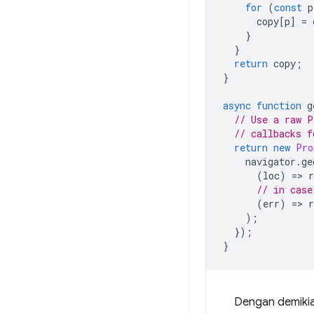
for
(
const
p
copy
[
p
]
=
}
}
return
copy
;
}
async
function
g
// Use a raw P
// callbacks f
return
new
Pro
navigator
.
ge
(
loc
)
=
>
r
// in case
(
err
)
=
>
);
});
}
Dengan demikia