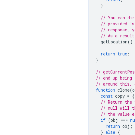
}
// You can dir
// provided `s
// response, y
// As a result
getLocation
()
return
true
;
}
// getCurrentPos
// end up being 
// around this, 
function
clone
(
o
const
copy
=
{
// Return the 
// null will t
// the value e
if
(
obj
===
nu
return
obj
;
}
else
{