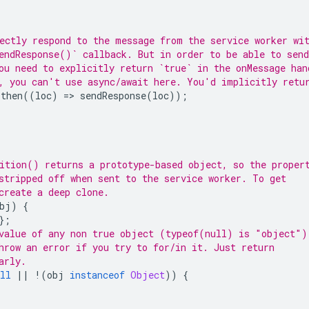
ectly respond to the message from the service worker wi
endResponse()` callback. But in order to be able to send
ou need to explicitly return `true` in the onMessage han
, you can't use async/await here. You'd implicitly retu
.
then
((
loc
)
=
>
sendResponse
(
loc
));
ition() returns a prototype-based object, so the proper
stripped off when sent to the service worker. To get
create a deep clone.
bj
)
{
};
value of any non true object (typeof(null) is "object")
hrow an error if you try to for/in it. Just return
arly.
ll
||
!
(
obj
instanceof
Object
))
{