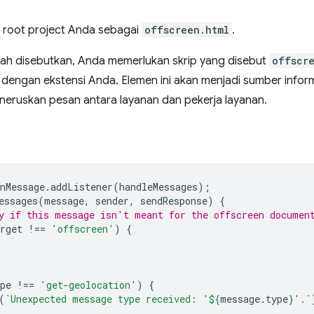
 di root project Anda sebagai
offscreen.html
.
elah disebutkan, Anda memerlukan skrip yang disebut
offscr
dengan ekstensi Anda. Elemen ini akan menjadi sumber inform
eruskan pesan antara layanan dan pekerja layanan.
nMessage
.
addListener
(
handleMessages
);
essages
(
message
,
sender
,
sendResponse
)
{
y if this message isn't meant for the offscreen documen
rget
!==
'offscreen'
)
{
pe
!==
'get-geolocation'
)
{
(
`Unexpected message type received: '
${
message
.
type
}
'.`