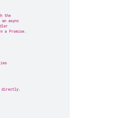
th the
 an async
dler
rn a Promise.
ties
 directly.