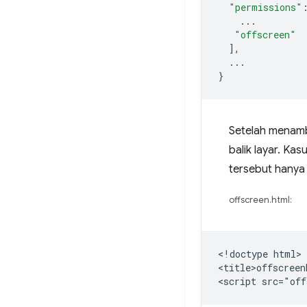
"permissions"
...
"offscreen"
],
...
}
Setelah menam
balik layar. Ka
tersebut hanya 
offscreen.html:
<!doctype html>

<title>offscreen