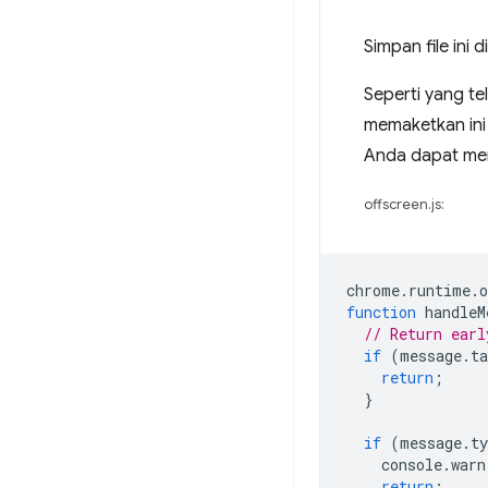
Simpan file ini
Seperti yang t
memaketkan ini 
Anda dapat men
offscreen.js:
chrome
.
runtime
.
o
function
handleM
// Return earl
if
(
message
.
ta
return
;
}
if
(
message
.
ty
console
.
warn
return
;