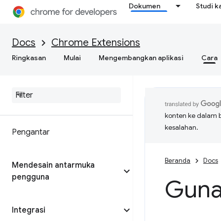
Dokumen
Studi k
Docs
Chrome Extensions
Ringkasan
Mulai
Mengembangkan aplikasi
Cara
konten ke dalam 
kesalahan.
Pengantar
Beranda
Docs
Mendesain antarmuka
pengguna
Guna
Integrasi