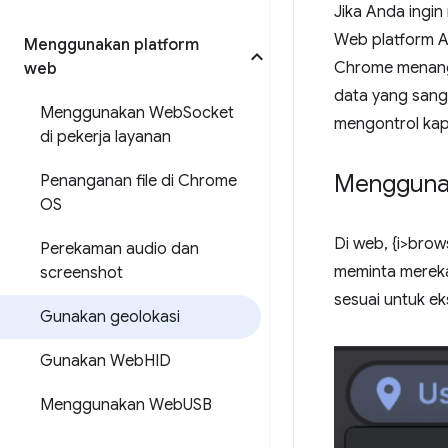
Jika Anda ingi
Web platform AP
Menggunakan platform
Chrome menanga
web
data yang sang
Menggunakan Web
Socket
mengontrol kap
di pekerja layanan
Menggunak
Penanganan file di Chrome
OS
Di web, {i>bro
Perekaman audio dan
meminta mereka 
screenshot
sesuai untuk ek
Gunakan geolokasi
Gunakan Web
HID
Menggunakan Web
USB