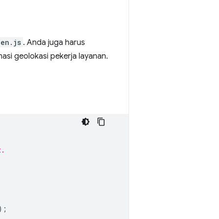
een.js
. Anda juga harus
asi geolokasi pekerja layanan.
t.
);