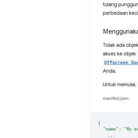
tulang punggun
perbedaan keci
Menggunakan
Tidak ada obje
akses ke objek
Offscreen Do
Anda.
Untuk memulai
manifest.json:
{
"name"
:
"My e
...