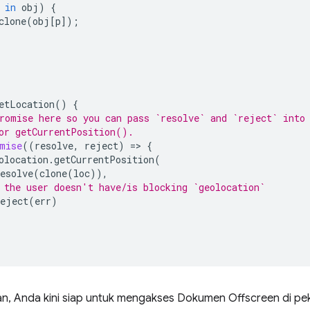
in
obj
)
{
clone
(
obj
[
p
]);
etLocation
()
{
romise here so you can pass `resolve` and `reject` into
or getCurrentPosition().
mise
((
resolve
,
reject
)
=
>
{
olocation
.
getCurrentPosition
(
esolve
(
clone
(
loc
)),
 the user doesn't have/is blocking `geolocation`
reject
(
err
)
n, Anda kini siap untuk mengakses Dokumen Offscreen di pek