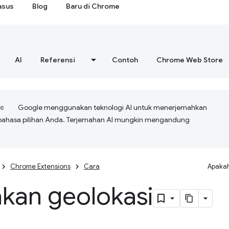
asus
Blog
Baru di Chrome
AI
Referensi
Contoh
Chrome Web Store
Google menggunakan teknologi AI untuk menerjemahkan
bahasa pilihan Anda. Terjemahan AI mungkin mengandung
Chrome Extensions
Cara
Apakah
kan geolokasi