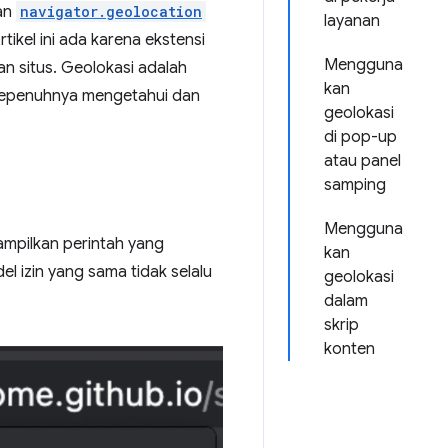
kan
navigator.geolocation
layanan
ikel ini ada karena ekstensi
Mengguna
n situs. Geolokasi adalah
kan
sepenuhnya mengetahui dan
geolokasi
di pop-up
atau panel
samping
Mengguna
ampilkan perintah yang
kan
l izin yang sama tidak selalu
geolokasi
dalam
skrip
konten