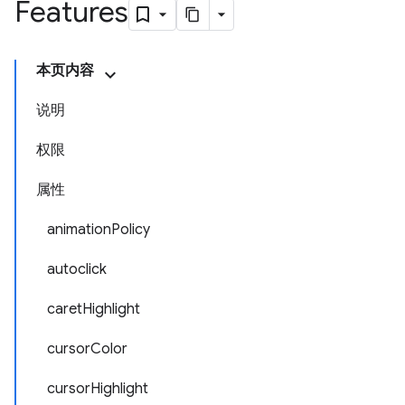
Features
本页内容
说明
权限
属性
animationPolicy
autoclick
caretHighlight
cursorColor
cursorHighlight