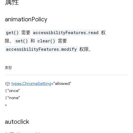
属性
animation
Policy
get()
需要
accessibilityFeatures.read
权
限。
set()
和
clear()
需要
accessibilityFeatures.modify
权限。
类型
types.ChromeSetting
<
"allowed"
|
"once"
|
"none"
>
autoclick