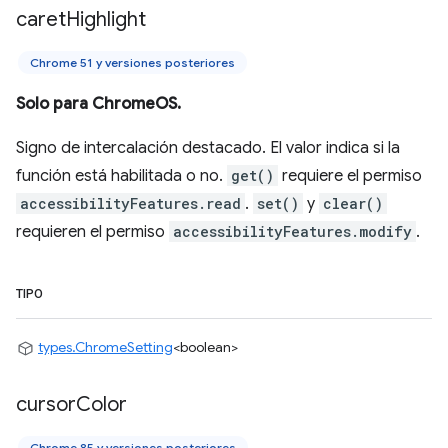
caret
Highlight
Chrome 51 y versiones posteriores
Solo para ChromeOS.
Signo de intercalación destacado. El valor indica si la
función está habilitada o no.
get()
requiere el permiso
accessibilityFeatures.read
.
set()
y
clear()
requieren el permiso
accessibilityFeatures.modify
.
TIPO
types.ChromeSetting
<boolean>
cursor
Color
Chrome 85 y versiones posteriores