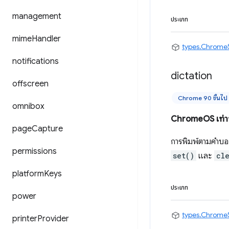
management
ประเภท
mime
Handler
types.Chrome
notifications
dictation
offscreen
Chrome 90 ขึ้นไป
omnibox
ChromeOS เท่าน
page
Capture
การพิมพ์ตามคำบอก ค
permissions
set()
และ
cl
platform
Keys
ประเภท
power
types.Chrome
printer
Provider