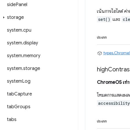
side
Panel
เน้นการไฮไลต์ ค่าจ
storage
set()
และ
cl
system
.
cpu
ประเภท
system
.
display
types.Chrome
system
.
memory
system
.
storage
high
Contras
system
Log
ChromeOS เท่าน
tab
Capture
โหมดการแสดงผลคอนท
accessibilit
tab
Groups
tabs
ประเภท