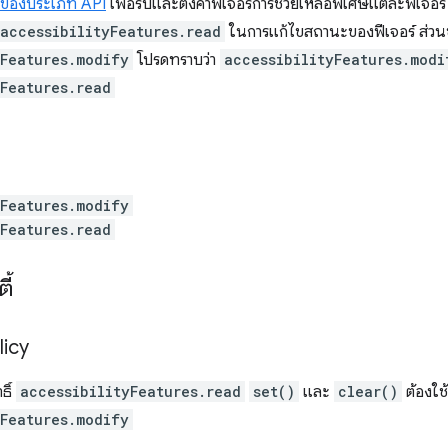
 ของประเภท API
เพื่อรับและตั้งค่าฟีเจอร์การช่วยเหลือพิเศษแต่ละฟีเจอร
accessibilityFeatures.read
ในการแก้ไขสถานะของฟีเจอร์ ส่วนขย
yFeatures.modify
โปรดทราบว่า
accessibilityFeatures.modi
yFeatures.read
yFeatures.modify
yFeatures.read
ี้
licy
ธิ์
accessibilityFeatures.read
set()
และ
clear()
ต้องใช้
yFeatures.modify