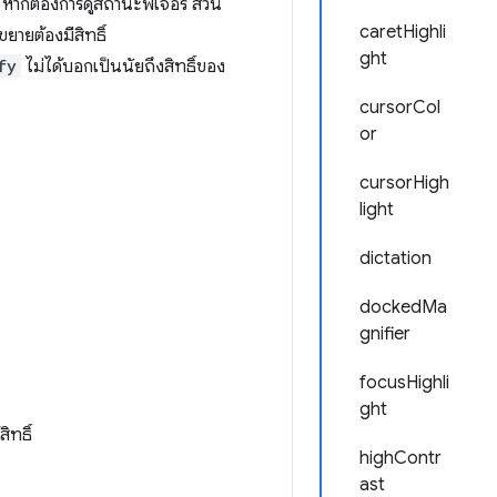
์ หากต้องการดูสถานะฟีเจอร์ ส่วน
caretHighli
ายต้องมีสิทธิ์
ght
fy
ไม่ได้บอกเป็นนัยถึงสิทธิ์ของ
cursorCol
or
cursorHigh
light
dictation
dockedMa
gnifier
focusHighli
ght
สิทธิ์
highContr
ast