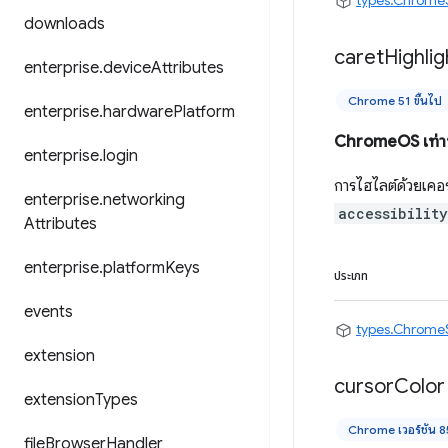
types.Chrome
downloads
caret
Highlig
enterprise
.
device
Attributes
Chrome 51 ขึ้นไป
enterprise
.
hardware
Platform
ChromeOS เท่าน
enterprise
.
login
การไฮไลต์ด้วยเคอร์
enterprise
.
networking
accessibilit
Attributes
enterprise
.
platform
Keys
ประเภท
events
types.Chrome
extension
cursor
Color
extension
Types
Chrome เวอร์ชัน 85
file
Browser
Handler