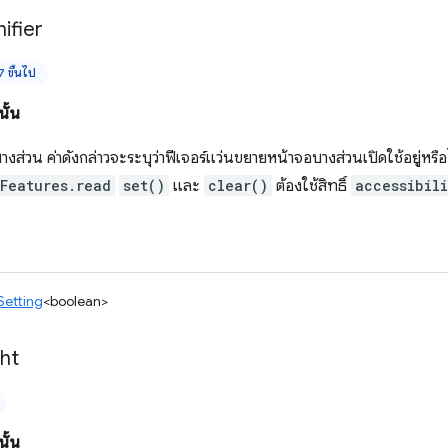
ifier
 ขึ้นไป
ั้น
ส่วน ค่าดังกล่าวจะระบุว่าฟีเจอร์แว่นขยายหน้าจอบางส่วนเปิดใช้อยู่หรื
yFeatures.read
set()
และ
clear()
ต้องใช้สิทธิ์
accessibil
Setting
<boolean>
ght
ั้น