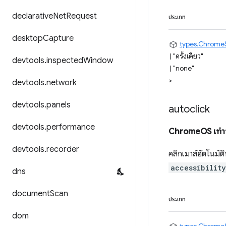
declarative
Net
Request
ประเภท
desktop
Capture
types.Chrome
|
"ครั้งเดียว"
devtools
.
inspected
Window
|
"none"
>
devtools
.
network
devtools
.
panels
autoclick
devtools
.
performance
ChromeOS เท่าน
devtools
.
recorder
คลิกเมาส์อัตโนมัติห
accessibilit
dns
document
Scan
ประเภท
dom