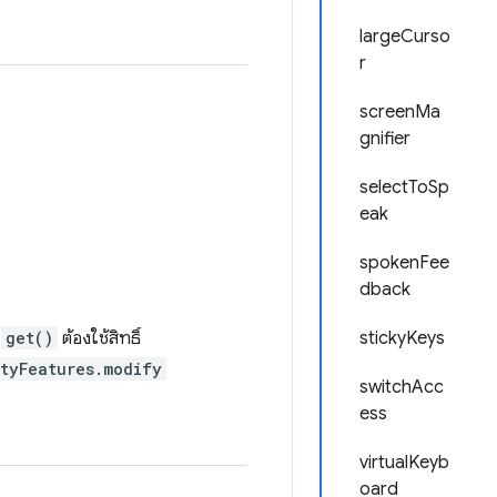
largeCurso
r
screenMa
gnifier
selectToSp
eak
spokenFee
dback
่
get()
ต้องใช้สิทธิ์
stickyKeys
ityFeatures.modify
switchAcc
ess
virtualKeyb
oard