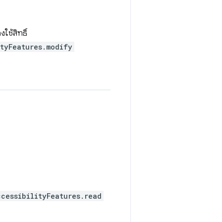
งใช้สิทธิ์
ityFeatures.modify
ccessibilityFeatures.read