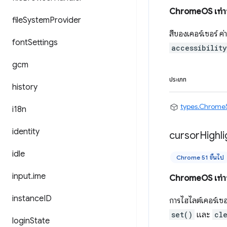
ChromeOS เท่าน
file
System
Provider
สีของเคอร์เซอร์ ค่
font
Settings
accessibilit
gcm
ประเภท
history
types.Chrome
i18n
identity
cursor
Highli
idle
Chrome 51 ขึ้นไป
input
.
ime
ChromeOS เท่าน
instance
ID
การไฮไลต์เคอร์เซอร์
set()
และ
cl
login
State