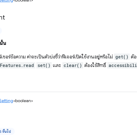
Setting
<boolean>
ht
ั้น
เซอร์ข้อความ ค่าจะเป็นตัวบ่งชี้ว่าฟีเจอร์เปิดใช้งานอยู่หรือไม่
get()
ต้อง
yFeatures.read
set()
และ
clear()
ต้องใช้สิทธิ์
accessibil
Setting
<boolean>
 ขึ้นไป