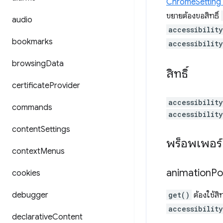
ChromeSetting
ขยายต้องขอสิทธิ์
audio
accessibilit
bookmarks
accessibilit
browsing
Data
สิทธิ์
certificate
Provider
accessibilit
commands
accessibilit
content
Settings
พร็อพเพอร์ต
context
Menus
animation
Po
cookies
debugger
get()
ต้องใช้สิท
accessibilit
declarative
Content