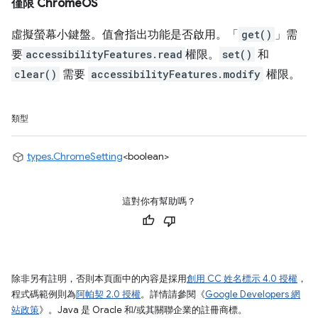
僅限 ChromeOS
虛擬螢幕小鍵盤。值會指出功能是否啟用。「
get()
」需
要
accessibilityFeatures.read
權限。
set()
和
clear()
需要
accessibilityFeatures.modify
權限。
類型
types.ChromeSetting
<boolean>
這對你有幫助嗎？
除非另有註明，否則本頁面中的內容是採用
創用 CC 姓名標示 4.0 授權
，
程式碼範例則為
阿帕契 2.0 授權
。詳情請參閱《
Google Developers 網
站政策
》。Java 是 Oracle 和/或其關聯企業的註冊商標。