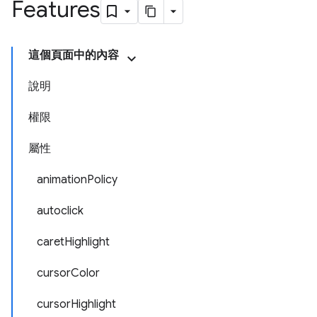
Features
這個頁面中的內容
說明
權限
屬性
animationPolicy
autoclick
caretHighlight
cursorColor
cursorHighlight