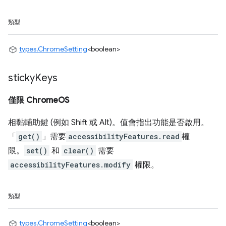
類型
types.ChromeSetting
<boolean>
sticky
Keys
僅限 ChromeOS
相黏輔助鍵 (例如 Shift 或 Alt)。值會指出功能是否啟用。
「
get()
」需要
accessibilityFeatures.read
權
限。
set()
和
clear()
需要
accessibilityFeatures.modify
權限。
類型
types.ChromeSetting
<boolean>