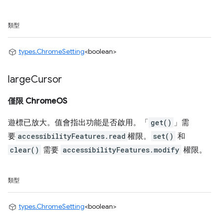
類型
types.ChromeSetting
<boolean>
large
Cursor
僅限 ChromeOS
遊標已放大。值會指出功能是否啟用。「
get()
」需
要
accessibilityFeatures.read
權限。
set()
和
clear()
需要
accessibilityFeatures.modify
權限。
類型
types.ChromeSetting
<boolean>