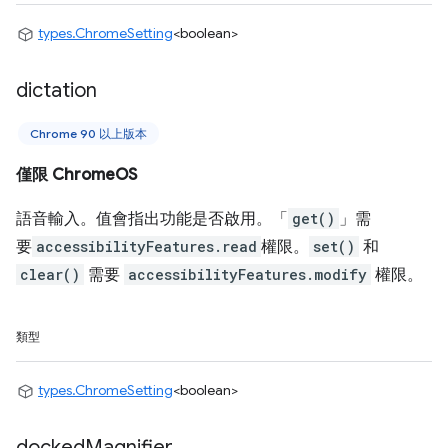
types.ChromeSetting
<boolean>
dictation
Chrome 90 以上版本
僅限 ChromeOS
語音輸入。值會指出功能是否啟用。「
get()
」需
要
accessibilityFeatures.read
權限。
set()
和
clear()
需要
accessibilityFeatures.modify
權限。
類型
types.ChromeSetting
<boolean>
docked
Magnifier