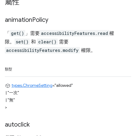
屬性
animation
Policy
「
get()
」需要
accessibilityFeatures.read
權
限。
set()
和
clear()
需要
accessibilityFeatures.modify
權限。
類型
types.ChromeSetting
<
"allowed"
|
"一次"
|
"無"
>
autoclick