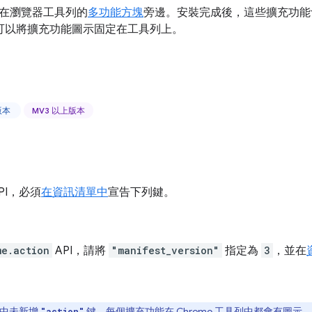
在瀏覽器工具列的
多功能方塊
旁邊。安裝完成後，這些擴充功能
者可以將擴充功能圖示固定在工具列上。
上版本
MV3 以上版本
PI，必須
在資訊清單中
宣告下列鍵。
me.action
API，請將
"manifest_version"
指定為
3
，並在
中未新增
鍵，每個擴充功能在 Chrome 工具列中都會有圖示。
"action"