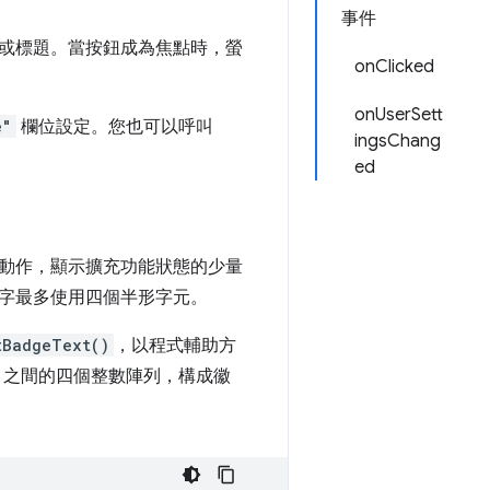
事件
或標題。當按鈕成為焦點時，螢
onClicked
onUserSett
e"
欄位設定。您也可以呼叫
ingsChang
ed
動作，顯示擴充功能狀態的少量
字最多使用四個半形字元。
tBadgeText()
，以程式輔助方
5 之間的四個整數陣列，構成徽