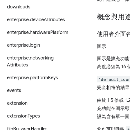
downloads
概念與用
enterprise
.
device
Attributes
enterprise
.
hardware
Platform
使用者介面
enterprise
.
login
圖示
enterprise
.
networking
圖示是擴充功能
Attributes
高度必須為 16 
enterprise
.
platform
Keys
"default_ico
完全相符的結果
events
由於 1.5 倍
extension
充功能在圖示顯
extension
Types
設為含有單一圖
file
Browser
Handler
您也可以呼叫
a