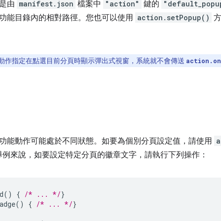
初是由
manifest.json
檔案中
"action"
鍵的
"default_popu
功能目錄內的相對路徑。您也可以使用
action.setPopup()
方
動作指定在點選目前分頁時顯示彈出式視窗，系統就不會傳送
action.on
功能動作可能處於不同狀態。如要為個別分頁設定值，請使用
a
舉例來說，如要設定特定分頁的徽章文字，請執行下列操作：
d
()
{
/* ... */
}
adge
()
{
/* ... */
}