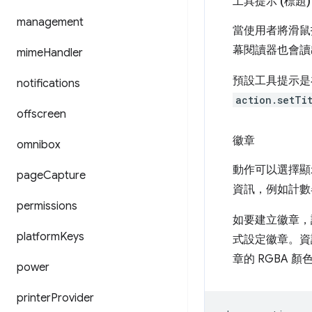
工具提示 (標題)
management
當使用者將滑鼠
幕閱讀器也會讀
mime
Handler
預設工具提示
notifications
action.setTi
offscreen
徽章
omnibox
動作可以選擇顯
page
Capture
資訊，例如計數
permissions
如要建立徽章
platform
Keys
式設定徽章。資
章的 RGBA 
power
printer
Provider