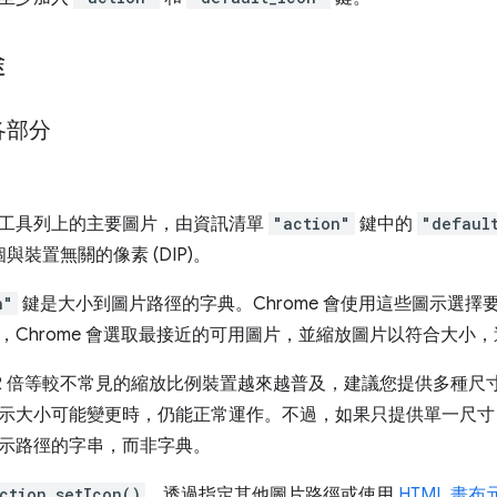
途
各部分
工具列上的主要圖片，由資訊清單
"action"
鍵中的
"defaul
個與裝置無關的像素 (DIP)。
n"
鍵是大小到圖片路徑的字典。Chrome 會使用這些圖示選
，Chrome 會選取最接近的可用圖片，並縮放圖片以符合大小
或 1.2 倍等較不常見的縮放比例裝置越來越普及，建議您提供多
示大小可能變更時，仍能正常運作。不過，如果只提供單一尺寸
示路徑的字串，而非字典。
ction.setIcon()
，透過指定其他圖片路徑或使用
HTML 畫布