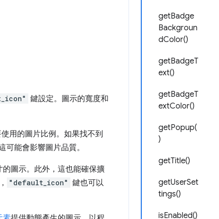
getBadge
Backgroun
dColor()
getBadgeT
ext()
getBadgeT
t_icon"
鍵設定。圖示的寬度和
extColor()
getPopup(
擇要使用的圖片比例。如果找不到
)
，這可能會影響圖片品質。
getTitle()
種尺寸的圖示。此外，這也能確保擴
getUserSet
，
"default_icon"
鍵也可以
tings()
isEnabled()
元素
提供動態產生的圖示，以程