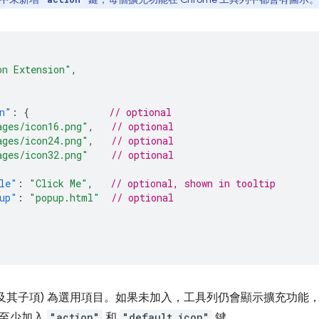
on Extension"
,
n"
:
{
// optional
ages/icon16.png"
,
// optional
ages/icon24.png"
,
// optional
ages/icon32.png"
// optional
le"
:
"Click Me"
,
// optional, shown in tooltip
up"
:
"popup.html"
// optional
(及其子項) 為選用項目。如果未加入，工具列仍會顯示擴充功能
律至少加入
"action"
和
"default_icon"
鍵。