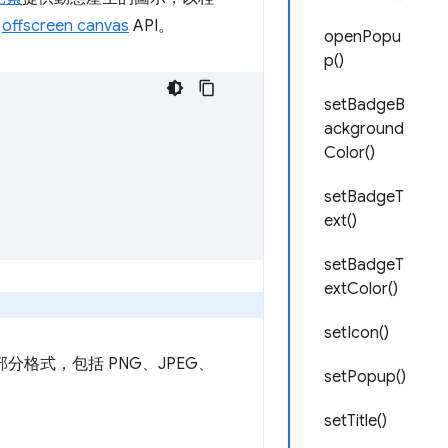
用
offscreen canvas
API。
openPopu
p()
setBadgeB
ackground
Color()
setBadgeT
ext()
setBadgeT
extColor()
setIcon()
大部分格式，包括 PNG、JPEG、
setPopup()
setTitle()