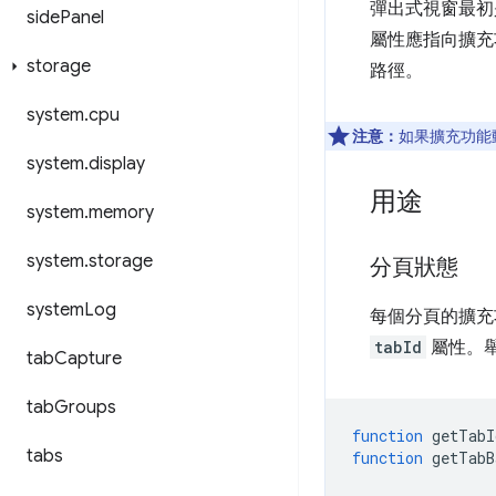
彈出式視窗最
side
Panel
屬性應指向擴充
storage
路徑。
system
.
cpu
注意：
如果擴充功能
system
.
display
用途
system
.
memory
system
.
storage
分頁狀態
system
Log
每個分頁的擴充
tabId
屬性。
tab
Capture
tab
Groups
function
getTabI
tabs
function
getTabB