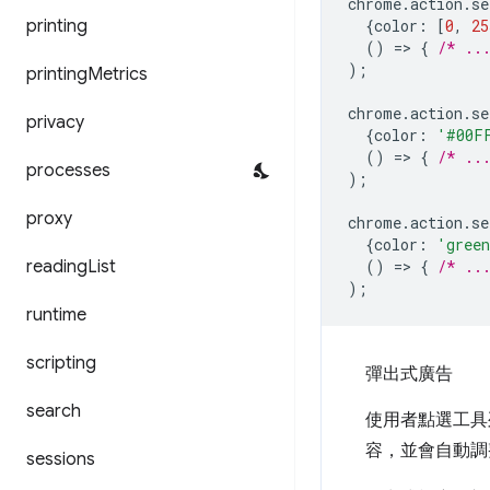
chrome
.
action
.
se
printing
{
color
:
[
0
,
25
()
=
>
{
/* ..
);
printing
Metrics
chrome
.
action
.
se
privacy
{
color
:
'#00F
()
=
>
{
/* ..
processes
);
proxy
chrome
.
action
.
se
{
color
:
'gree
reading
List
()
=
>
{
/* ..
);
runtime
scripting
彈出式廣告
search
使用者點選工具
容，並會自動調整
sessions