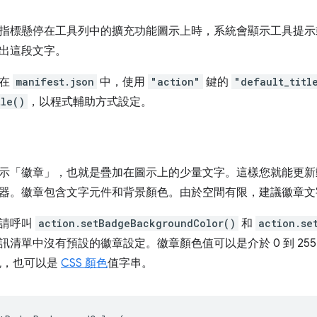
指標懸停在工具列中的擴充功能圖示上時，系統會顯示工具提示
出這段文字。
是在
manifest.json
中，使用
"action"
鍵的
"default_titl
tle()
，以程式輔助方式設定。
示「徽章」，也就是疊加在圖示上的少量文字。這樣您就能更新
器。徽章包含文字元件和背景顏色。由於空間有限，建議徽章文
，請呼叫
action.setBadgeBackgroundColor()
和
action.se
訊清單中沒有預設的徽章設定。徽章顏色值可以是介於 0 到 25
顏色，也可以是
CSS 顏色
值字串。