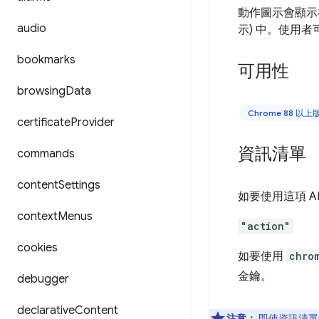
動作圖示會顯示
audio
示) 中。使用
bookmarks
可用性
browsing
Data
Chrome 88 以
certificate
Provider
資訊清單
commands
content
Settings
如要使用這項 A
context
Menus
"action"
cookies
如要使用
chro
金鑰。
debugger
declarative
Content
注意：
即使資訊清單