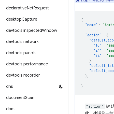
declarative
Net
Request
desktop
Capture
{
"name"
:
"Acti
...
devtools
.
inspected
Window
"action"
:
{
"default_ico
devtools
.
network
"16"
:
"im
"24"
:
"im
devtools
.
panels
"32"
:
"im
},
devtools
.
performance
"default_tit
"default_pop
devtools
.
recorder
},
...
}
dns
document
Scan
"action"
鍵 
dom
此，建議您一