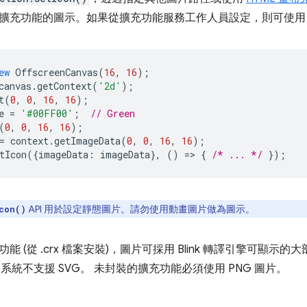
擴充功能的圖示。如果從擴充功能服務工作人員設定，則可使
ew
OffscreenCanvas
(
16
,
16
);
canvas
.
getContext
(
'2d'
);
t
(
0
,
0
,
16
,
16
);
e
=
'#00FF00'
;
// Green
(
0
,
0
,
16
,
16
);
=
context
.
getImageData
(
0
,
0
,
16
,
16
);
tIcon
({
imageData
:
imageData
},
()
=
>
{
/* ... */
});
API 用於設定靜態圖片。請勿使用動畫圖片做為圖示。
con()
 (從 .crx 檔案安裝)，圖片可採用 Blink 轉譯引擎可顯示的
等。系統不支援 SVG。 未封裝的擴充功能必須使用 PNG 圖片。