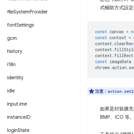
式輔助方式設定
file
System
Provider
font
Settings
const
canvas
=
n
const
context
=
gcm
context
.
clearRec
context
.
fillStyl
history
context
.
fillRect
const
imageData
i18n
chrome
.
action
.
se
identity
idle
注意：
action.setI
input
.
ime
如果是封裝擴充功能
instance
ID
BMP、ICO 
login
State