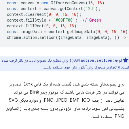
const
canvas
=
new
OffscreenCanvas
(
16
,
16
);
const
context
=
canvas
.
getContext
(
'2d'
);
context
.
clearRect
(
0
,
0
,
16
,
16
);
context
.
fillStyle
=
'#00FF00'
;
// Green
context
.
fillRect
(
0
,
0
,
16
,
16
);
const
imageData
=
context
.
getImageData
(
0
,
0
,
16
,
16
)
chrome
.
action
.
setIcon
({
imageData
:
imageData
},
()
=
>
توجه:
API
برای تنظیم یک تصویر ثابت در نظر گرفته شده
action.setIcon()
است. از تصاویر متحرک برای آیکون های خود استفاده نکنید.
برای پسوندهای بسته بندی شده (نصب شده از یک فایل crx.)، تصاویر
می توانند در اکثر فرمت هایی باشند که موتور رندر Blink می تواند
نمایش دهد، از جمله PNG، JPEG، BMP، ICO، و موارد دیگر. SVG
پشتیبانی نمی شود. برنامه های افزودنی بدون بسته بندی باید از تصاویر
PNG استفاده کنند.