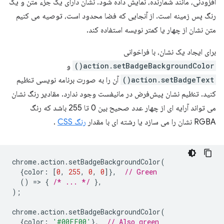
افزودنی، مانند شمارنده، نمایش داده شود. نشان دارای یک جزء متن و یک
رنگ پس زمینه است. از آنجایی که فضا محدود است، توصیه می کنیم
متن نشان از چهار یا کمتر نویسه استفاده کند.
برای ایجاد یک نشان، با فراخوانی
action.setBadgeBackgroundColor()
و
action.setBadgeText()
آن را به صورت برنامه نویسی تنظیم
کنید. تنظیم نشان پیش‌فرض در مانیفست وجود ندارد. مقادیر رنگ نشان
می تواند آرایه ای از چهار عدد صحیح بین 0 تا 255 باشد که رنگ
RGBA نشان را می سازد یا رشته ای با مقدار
رنگ CSS
.
chrome
.
action
.
setBadgeBackgroundColor
(
{
color
:
[
0
,
255
,
0
,
0
]},
// Green
()
=
>
{
/* ... */
},
);
chrome
.
action
.
setBadgeBackgroundColor
(
{
color
:
'#00FF00'
},
// Also green