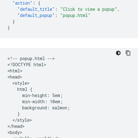
"action"
:
{
"default_title"
:
"Click to view a popup"
,
"default_popup"
:
"popup.html"
}
}
<!-- popup.html -->

<!DOCTYPE html>

<html>

<head>

  <style>

    html {

      min-height: 5em;

      min-width: 10em;

      background: salmon;

    }

  </style>

</head>

<body>
