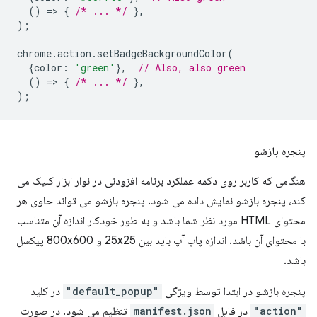
()
=
>
{
/* ... */
},
);
chrome
.
action
.
setBadgeBackgroundColor
(
{
color
:
'green'
},
// Also, also green
()
=
>
{
/* ... */
},
);
پنجره بازشو
هنگامی که کاربر روی دکمه عملکرد برنامه افزودنی در نوار ابزار کلیک می
کند، پنجره بازشو نمایش داده می شود. پنجره بازشو می تواند حاوی هر
محتوای HTML مورد نظر شما باشد و به طور خودکار اندازه آن متناسب
با محتوای آن باشد. اندازه پاپ آپ باید بین 25x25 و 800x600 پیکسل
باشد.
پنجره بازشو در ابتدا توسط ویژگی
"default_popup"
در کلید
"action"
در فایل
manifest.json
تنظیم می شود. در صورت