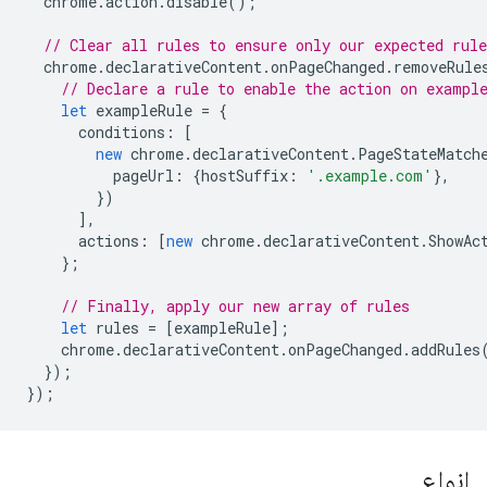
chrome
.
action
.
disable
();
// Clear all rules to ensure only our expected rule
chrome
.
declarativeContent
.
onPageChanged
.
removeRule
// Declare a rule to enable the action on exampl
let
exampleRule
=
{
conditions
:
[
new
chrome
.
declarativeContent
.
PageStateMatch
pageUrl
:
{
hostSuffix
:
'.example.com'
},
})
],
actions
:
[
new
chrome
.
declarativeContent
.
ShowAc
};
// Finally, apply our new array of rules
let
rules
=
[
exampleRule
];
chrome
.
declarativeContent
.
onPageChanged
.
addRules
});
});
انواع