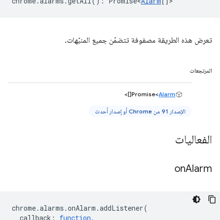
chrome
.
alarms
.
getAll
()
:
Promise<
Alarm
[]
>
تعرض هذه الطريقة مصفوفة تتضمّن جميع المنبّهات.
المرتجعات
[]>
Promise<
Alarm
الإصدار 91 من Chrome أو إصدار أحدث
الفعاليات
on
Alarm
chrome
.
alarms
.
onAlarm
.
addListener
(
callback
:
function
,