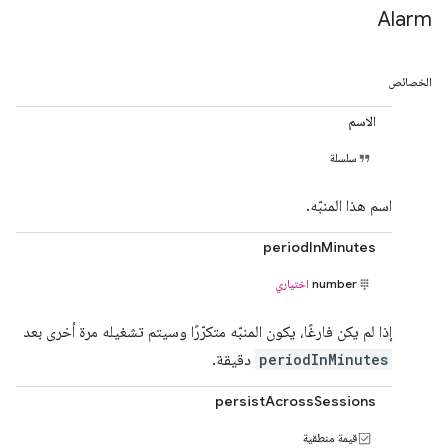
Alarm
الخصائص
الاسم
سلسلة
اسم هذا المنبّه.
periodInMinutes
number
اختياري
إذا لم يكن فارغًا، يكون المنبّه متكرّرًا وسيتم تشغيله مرة أخرى بعد
periodInMinutes
دقيقة.
persistAcrossSessions
قيمة منطقية