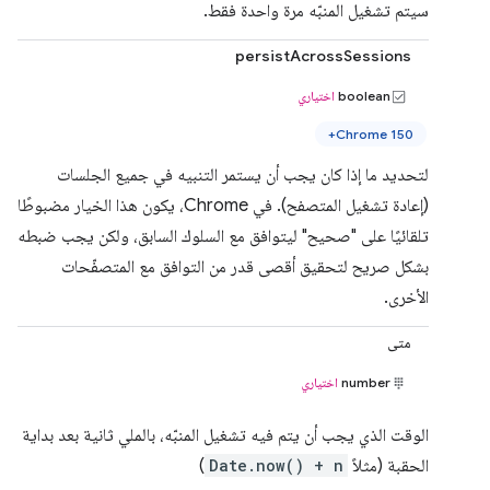
سيتم تشغيل المنبّه مرة واحدة فقط.
persistAcrossSessions
boolean
اختياري
Chrome 150+
لتحديد ما إذا كان يجب أن يستمر التنبيه في جميع الجلسات
(إعادة تشغيل المتصفح). في Chrome، يكون هذا الخيار مضبوطًا
تلقائيًا على "صحيح" ليتوافق مع السلوك السابق، ولكن يجب ضبطه
بشكل صريح لتحقيق أقصى قدر من التوافق مع المتصفّحات
الأخرى.
متى
number
اختياري
الوقت الذي يجب أن يتم فيه تشغيل المنبّه، بالملي ثانية بعد بداية
الحقبة (مثلاً
Date.now() + n
)