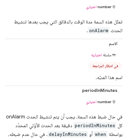
number
اختياري
تمثّل هذه السمة مدة الوقت بالدقائق التي يجب بعدها تنشيط
الحدث
onAlarm
.
الاسم
سلسلة
اختيارية
في انتظار المراجعة
اسم هذا المنبّه.
periodInMinutes
number
اختياري
في حال ضبط هذه السمة، يجب أن يتم تنشيط الحدث onAlarm
كل
periodInMinutes
دقيقة بعد الحدث الأوّلي المحدّد
بواسطة
when
أو
delayInMinutes
. في حال عدم ضبطه،