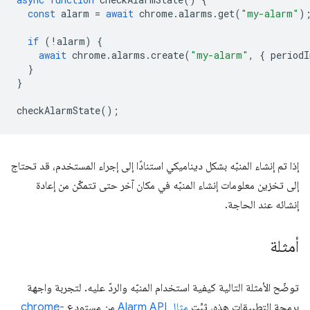
const
alarm
=
await
chrome
.
alarms
.
get
(
"my-alarm"
)
if
(
!
alarm
)
{
await
chrome
.
alarms
.
create
(
"my-alarm"
,
{
periodI
}
}
checkAlarmState
();
إذا تم إنشاء المنبّه بشكل ديناميكي استنادًا إلى إجراء المستخدم، قد تحتاج
إلى تخزين معلومات إنشاء المنبّه في مكان آخر حتى تتمكّن من إعادة
إنشائه عند الحاجة.
أمثلة
توضّح الأمثلة التالية كيفية استخدام المنبّه والردّ عليه. لتجربة واجهة
برمجة التطبيقات هذه، ثبِّت
مثال Alarm API
من مستودع
chrome-