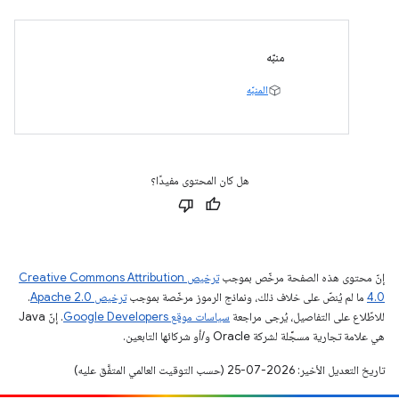
منبّه
المنبّه
هل كان المحتوى مفيدًا؟
إنّ محتوى هذه الصفحة مرخّص بموجب
ترخيص Creative Commons Attribution
4.0‏
ما لم يُنصّ على خلاف ذلك، ونماذج الرموز مرخّصة بموجب
ترخيص Apache 2.0‏
.
للاطّلاع على التفاصيل، يُرجى مراجعة
سياسات موقع Google Developers‏
. إنّ Java
هي علامة تجارية مسجَّلة لشركة Oracle و/أو شركائها التابعين.
تاريخ التعديل الأخير: 2026-07-25 (حسب التوقيت العالمي المتفَّق عليه)