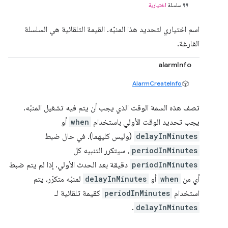
سلسلة
اختيارية
اسم اختياري لتحديد هذا المنبّه. القيمة التلقائية هي السلسلة
الفارغة.
alarmInfo
AlarmCreateInfo
تصف هذه السمة الوقت الذي يجب أن يتم فيه تشغيل المنبّه.
يجب تحديد الوقت الأولي باستخدام
when
أو
delayInMinutes
(وليس كليهما). في حال ضبط
periodInMinutes
، سيتكرر التنبيه كل
periodInMinutes
دقيقة بعد الحدث الأولي. إذا لم يتم ضبط
أي من
when
أو
delayInMinutes
لمنبّه متكرّر، يتم
استخدام
periodInMinutes
كقيمة تلقائية لـ
.
delayInMinutes