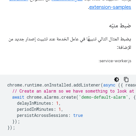
.
extension-samples
ضبط منبّه
يضبط المثال التالي تنبيهًا في عامل الخدمة عند تثبيت إصدار جديد من
الإضافة:
service-worker.js:
chrome
.
runtime
.
onInstalled
.
addListener
(
async
({
reas
// Create an alarm so we have something to look at
await
chrome
.
alarms
.
create
(
'demo-default-alarm'
,
{
delayInMinutes
:
1
,
periodInMinutes
:
1
,
persistAcrossSessions
:
true
});
});