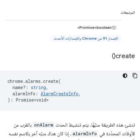
المرتجعات
Promise<boolean>
الإصدار 91 من Chrome والإصدارات الأحدث
)
create(
chrome
.
alarms
.
create
(
name?
:
string
,
alarmInfo
:
AlarmCreateInfo
,
)
:
Promise<void>
تنشئ هذه الطريقة منبّهًا. يتم تنشيط الحدث
onAlarm
بالقرب من
الأوقات المحدّدة في
alarmInfo
. إذا كان هناك منبّه آخر بالاسم نفسه