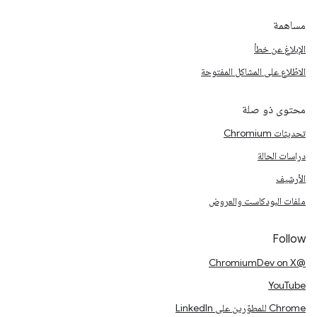
مساهمة
الإبلاغ عن خطأ
الاطّلاع على المشاكل المفتوحة
محتوى ذو صلة
تحديثات Chromium
دراسات الحالة
الأرشيف
ملفات البودكاست والعروض
Follow
@ChromiumDev on X
YouTube
Chrome للمطوّرين على LinkedIn