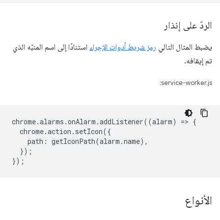
الردّ على إنذار
يضبط المثال التالي
رمز شريط أدوات الإجراء
استنادًا إلى اسم المنبّه الذي
تم إيقافه.
service-worker.js:
chrome
.
alarms
.
onAlarm
.
addListener
((
alarm
)
=
>
{
chrome
.
action
.
setIcon
({
path
:
getIconPath
(
alarm
.
name
),
});
});
الأنواع