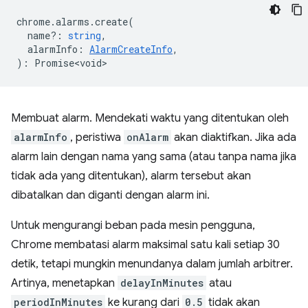
chrome
.
alarms
.
create
(
name?
:
string
,
alarmInfo
:
AlarmCreateInfo
,
)
:
Promise<void>
Membuat alarm. Mendekati waktu yang ditentukan oleh
alarmInfo
, peristiwa
onAlarm
akan diaktifkan. Jika ada
alarm lain dengan nama yang sama (atau tanpa nama jika
tidak ada yang ditentukan), alarm tersebut akan
dibatalkan dan diganti dengan alarm ini.
Untuk mengurangi beban pada mesin pengguna,
Chrome membatasi alarm maksimal satu kali setiap 30
detik, tetapi mungkin menundanya dalam jumlah arbitrer.
Artinya, menetapkan
delayInMinutes
atau
periodInMinutes
ke kurang dari
0.5
tidak akan