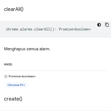
clear
All(
)
chrome
.
alarms
.
clearAll
()
:
Promise<boolean>
Menghapus semua alarm.
HASIL
Promise<boolean>
Chrome 91+
create(
)