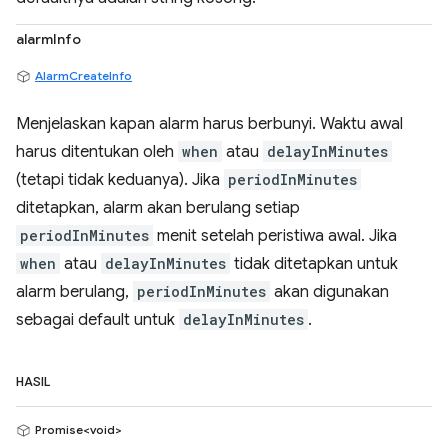
alarmInfo
AlarmCreateInfo
Menjelaskan kapan alarm harus berbunyi. Waktu awal
harus ditentukan oleh
when
atau
delayInMinutes
(tetapi tidak keduanya). Jika
periodInMinutes
ditetapkan, alarm akan berulang setiap
periodInMinutes
menit setelah peristiwa awal. Jika
when
atau
delayInMinutes
tidak ditetapkan untuk
alarm berulang,
periodInMinutes
akan digunakan
sebagai default untuk
delayInMinutes
.
HASIL
Promise<void>