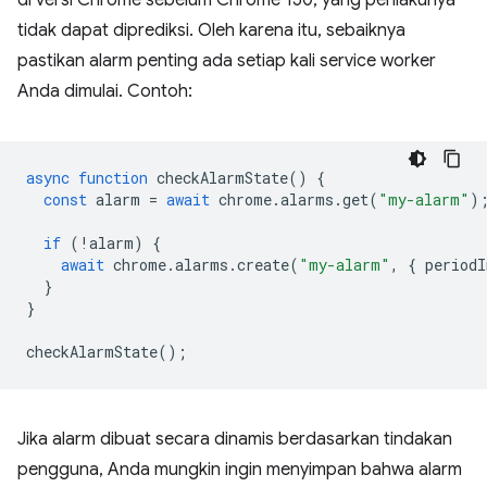
di versi Chrome sebelum Chrome 150, yang perilakunya
tidak dapat diprediksi. Oleh karena itu, sebaiknya
pastikan alarm penting ada setiap kali service worker
Anda dimulai. Contoh:
async
function
checkAlarmState
()
{
const
alarm
=
await
chrome
.
alarms
.
get
(
"my-alarm"
)
if
(
!
alarm
)
{
await
chrome
.
alarms
.
create
(
"my-alarm"
,
{
periodI
}
}
checkAlarmState
();
Jika alarm dibuat secara dinamis berdasarkan tindakan
pengguna, Anda mungkin ingin menyimpan bahwa alarm