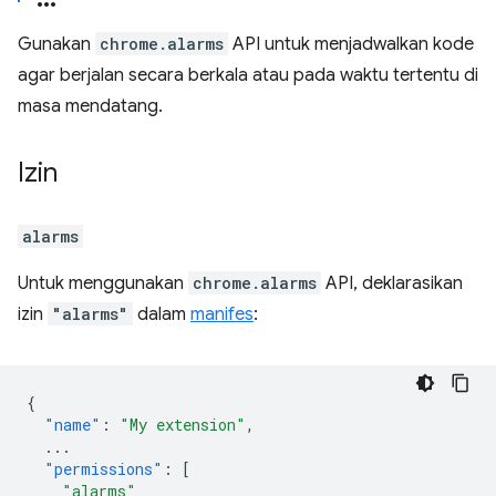
Gunakan
chrome.alarms
API untuk menjadwalkan kode
agar berjalan secara berkala atau pada waktu tertentu di
masa mendatang.
Izin
alarms
Untuk menggunakan
chrome.alarms
API, deklarasikan
izin
"alarms"
dalam
manifes
:
{
"name"
:
"My extension"
,
...
"permissions"
:
[
"alarms"