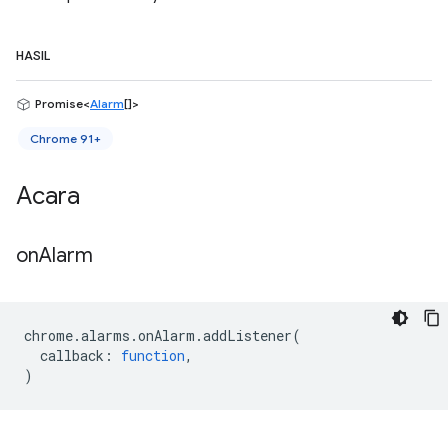
HASIL
Promise<
Alarm
[]>
Chrome 91+
Acara
on
Alarm
chrome
.
alarms
.
onAlarm
.
addListener
(
callback
:
function
,
)