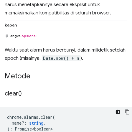
harus menetapkannya secara eksplisit untuk
memaksimalkan kompatibilitas di seluruh browser.
kapan
angka
opsional
Waktu saat alarm harus berbunyi, dalam milidetik setelah
epoch (misalnya,
Date.now() + n
).
Metode
clear(
)
chrome
.
alarms
.
clear
(
name?
:
string
,
)
:
Promise<boolean>