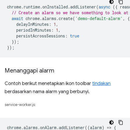
chrome
.
runtime
.
onInstalled
.
addListener
(
async
({
reas
// Create an alarm so we have something to look at
await
chrome
.
alarms
.
create
(
'demo-default-alarm'
,
{
delayInMinutes
:
1
,
periodInMinutes
:
1
,
persistAcrossSessions
:
true
});
});
Menanggapi alarm
Contoh berikut menetapkan ikon toolbar
tindakan
berdasarkan nama alarm yang berbunyi.
service-worker.js:
chrome
.
alarms
.
onAlarm
.
addListener
((
alarm
)
=
>
{