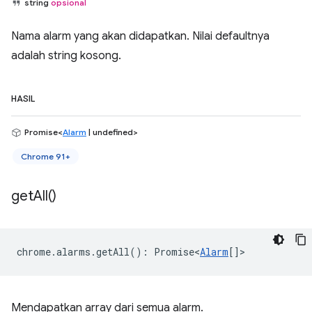
string
opsional
Nama alarm yang akan didapatkan. Nilai defaultnya
adalah string kosong.
HASIL
Promise<
Alarm
| undefined>
Chrome 91+
get
All(
)
chrome
.
alarms
.
getAll
()
:
Promise<
Alarm
[]
>
Mendapatkan array dari semua alarm.