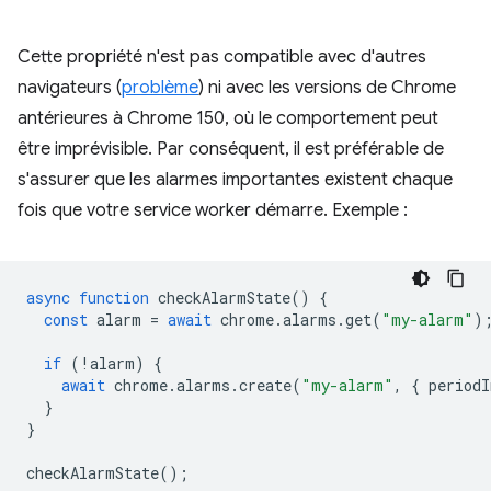
Cette propriété n'est pas compatible avec d'autres
navigateurs (
problème
) ni avec les versions de Chrome
antérieures à Chrome 150, où le comportement peut
être imprévisible. Par conséquent, il est préférable de
s'assurer que les alarmes importantes existent chaque
fois que votre service worker démarre. Exemple :
async
function
checkAlarmState
()
{
const
alarm
=
await
chrome
.
alarms
.
get
(
"my-alarm"
)
if
(
!
alarm
)
{
await
chrome
.
alarms
.
create
(
"my-alarm"
,
{
periodI
}
}
checkAlarmState
();