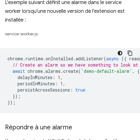
L'exemple suivant définit une alarme dans le service
worker lorsqu'une nouvelle version de l'extension est
installée :
service-worker.js:
chrome
.
runtime
.
onInstalled
.
addListener
(
async
({
reas
// Create an alarm so we have something to look at
await
chrome
.
alarms
.
create
(
'demo-default-alarm'
,
{
delayInMinutes
:
1
,
periodInMinutes
:
1
,
persistAcrossSessions
:
true
});
});
Répondre à une alarme