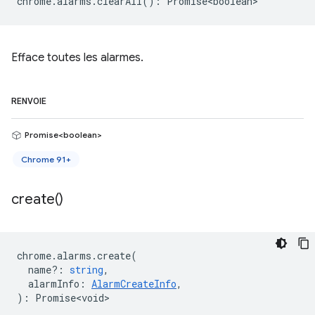
chrome
.
alarms
.
clearAll
()
:
Promise<boolean>
Efface toutes les alarmes.
RENVOIE
Promise<boolean>
Chrome 91+
create(
)
chrome
.
alarms
.
create
(
name?
:
string
,
alarmInfo
:
AlarmCreateInfo
,
)
:
Promise<void>