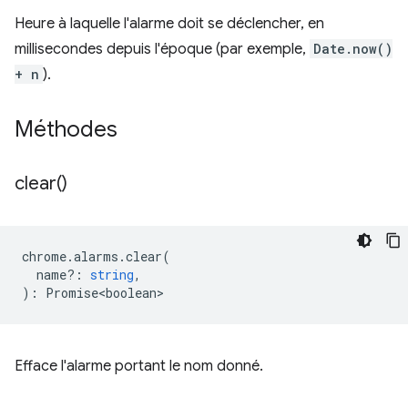
Heure à laquelle l'alarme doit se déclencher, en
millisecondes depuis l'époque (par exemple,
Date.now()
+ n
).
Méthodes
clear(
)
chrome
.
alarms
.
clear
(
name?
:
string
,
)
:
Promise<boolean>
Efface l'alarme portant le nom donné.