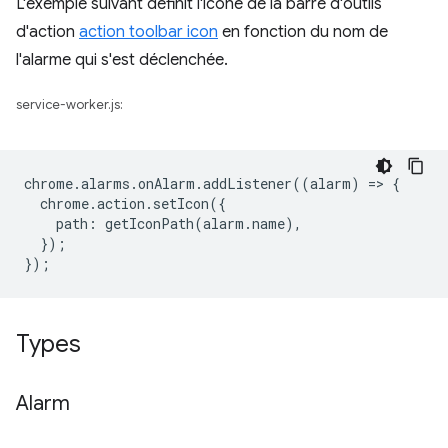
L'exemple suivant définit l'icône de la barre d'outils
d'action
action toolbar icon
en fonction du nom de
l'alarme qui s'est déclenchée.
service-worker.js:
chrome
.
alarms
.
onAlarm
.
addListener
((
alarm
)
=
>
{
chrome
.
action
.
setIcon
({
path
:
getIconPath
(
alarm
.
name
),
});
});
Types
Alarm