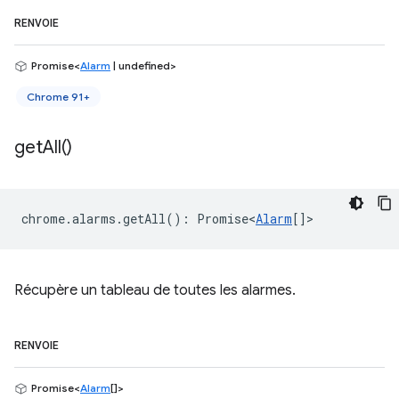
RENVOIE
Promise<
Alarm
| undefined>
Chrome 91+
get
All(
)
chrome
.
alarms
.
getAll
()
:
Promise<
Alarm
[]
>
Récupère un tableau de toutes les alarmes.
RENVOIE
Promise<
Alarm
[]>