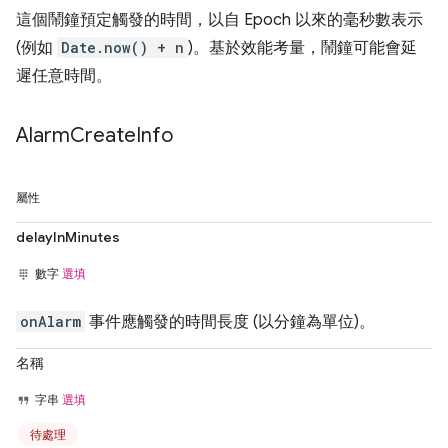
這個鬧鐘預定觸發的時間，以自 Epoch 以來的毫秒數表示
(例如
Date.now() + n
)。基於效能考量，鬧鐘可能會延
遲任意時間。
Alarm
Create
Info
屬性
delayInMinutes
數字
選填
onAlarm
事件應觸發的時間長度 (以分鐘為單位)。
名稱
字串
選填
待處理