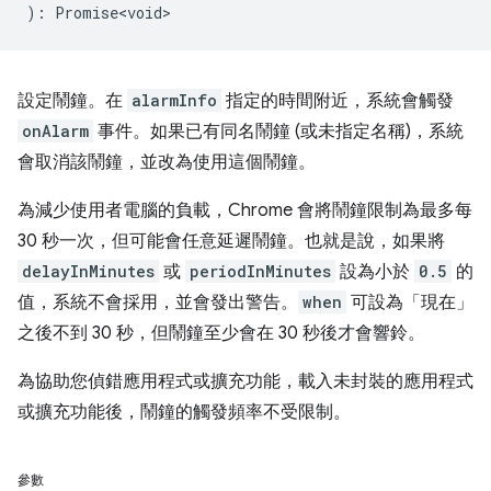
)
:
Promise<void>
設定鬧鐘。在
alarmInfo
指定的時間附近，系統會觸發
onAlarm
事件。如果已有同名鬧鐘 (或未指定名稱)，系統
會取消該鬧鐘，並改為使用這個鬧鐘。
為減少使用者電腦的負載，Chrome 會將鬧鐘限制為最多每
30 秒一次，但可能會任意延遲鬧鐘。也就是說，如果將
delayInMinutes
或
periodInMinutes
設為小於
0.5
的
值，系統不會採用，並會發出警告。
when
可設為「現在」
之後不到 30 秒，但鬧鐘至少會在 30 秒後才會響鈴。
為協助您偵錯應用程式或擴充功能，載入未封裝的應用程式
或擴充功能後，鬧鐘的觸發頻率不受限制。
參數