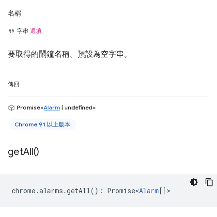
名稱
字串
選填
要取得的鬧鐘名稱。預設為空字串。
傳回
Promise<
Alarm
| undefined>
Chrome 91 以上版本
get
All(
)
chrome
.
alarms
.
getAll
()
:
Promise<
Alarm
[]
>