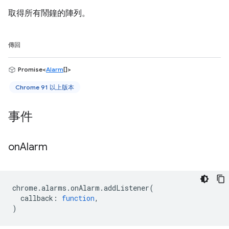
取得所有鬧鐘的陣列。
傳回
Promise<
Alarm
[]>
Chrome 91 以上版本
事件
on
Alarm
chrome
.
alarms
.
onAlarm
.
addListener
(
callback
:
function
,
)