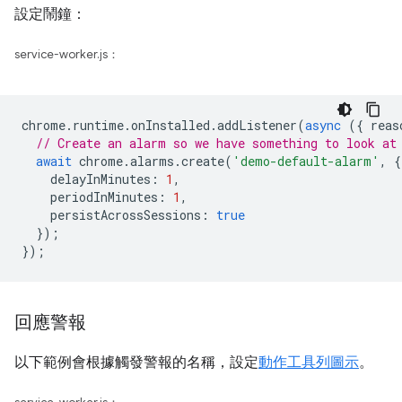
設定鬧鐘：
service-worker.js：
chrome
.
runtime
.
onInstalled
.
addListener
(
async
({
reas
// Create an alarm so we have something to look at
await
chrome
.
alarms
.
create
(
'demo-default-alarm'
,
{
delayInMinutes
:
1
,
periodInMinutes
:
1
,
persistAcrossSessions
:
true
});
});
回應警報
以下範例會根據觸發警報的名稱，設定
動作工具列圖示
。