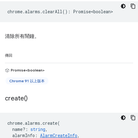
chrome
.
alarms
.
clearAll
()
:
Promise<boolean>
清除所有鬧鐘。
傳回
Promise<boolean>
Chrome 91 以上版本
create(
)
chrome
.
alarms
.
create
(
name?
:
string
,
alarmInfo
:
AlarmCreateInfo
,