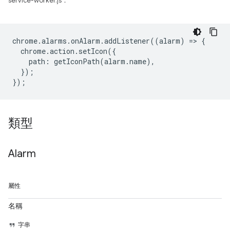
service-worker.js：
chrome
.
alarms
.
onAlarm
.
addListener
((
alarm
)
=
>
{
chrome
.
action
.
setIcon
({
path
:
getIconPath
(
alarm
.
name
),
});
});
類型
Alarm
屬性
名稱
字串