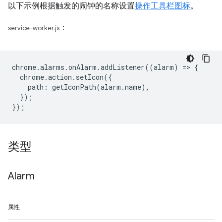
以下示例根据触发的闹钟的名称设置
操作工具栏图标
。
：
service-worker.js
chrome
.
alarms
.
onAlarm
.
addListener
((
alarm
)
=
>
{
chrome
.
action
.
setIcon
({
path
:
getIconPath
(
alarm
.
name
),
});
});
类型
Alarm
属性