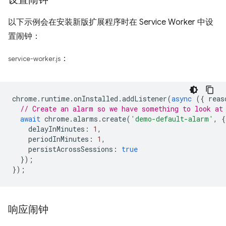
以下示例会在安装新版扩展程序时在 Service Worker 中设
置闹钟：
：
service-worker.js
chrome
.
runtime
.
onInstalled
.
addListener
(
async
({
reas
// Create an alarm so we have something to look at
await
chrome
.
alarms
.
create
(
'demo-default-alarm'
,
{
delayInMinutes
:
1
,
periodInMinutes
:
1
,
persistAcrossSessions
:
true
});
});
响应闹钟