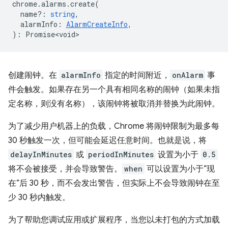
chrome
.
alarms
.
create
(
name?
:
string
,
alarmInfo
:
AlarmCreateInfo
,
)
:
Promise<void>
创建闹钟。在
alarmInfo
指定的时间附近，
onAlarm
事
件会触发。如果存在另一个具有相同名称的闹钟（如果未指
定名称，则没有名称），该闹钟将被取消并替换为此闹钟。
为了减少用户机器上的负载，Chrome 将闹钟限制为最多每
30 秒触发一次，但可能会延迟任意时间。也就是说，将
delayInMinutes
或
periodInMinutes
设置为小于
0.5
将不会被接受，并会导致警告。
when
可以设置为小于“现
在”后 30 秒，而不会发出警告，但实际上不会导致闹钟在至
少 30 秒内触发。
为了帮助您调试应用或扩展程序，当您以未打包的方式加载