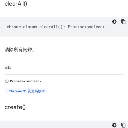
clear
All(
)
chrome
.
alarms
.
clearAll
()
:
Promise<boolean>
清除所有闹钟。
返回
Promise<boolean>
Chrome 91 及更高版本
create(
)