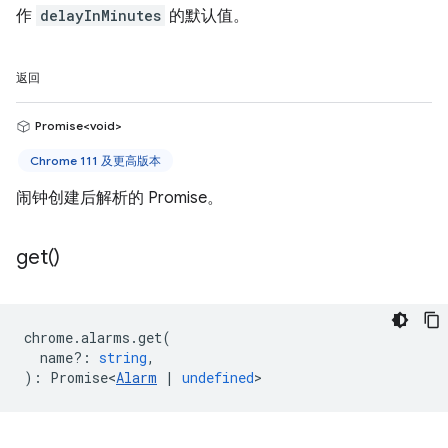
作
delayInMinutes
的默认值。
返回
Promise<void>
Chrome 111 及更高版本
闹钟创建后解析的 Promise。
get(
)
chrome
.
alarms
.
get
(
name?
:
string
,
)
:
Promise<
Alarm
|
undefined
>