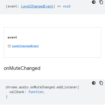
(
event
:
LevelChangedEvent
) =>
void
event
LevelChangedEvent
on
Mute
Changed
chrome
.
audio
.
onMuteChanged
.
addListener
(
callback
:
function
,
)