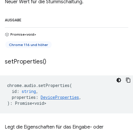
Neuer Wert für die Stummschaltung.
AUSGABE
Promise<void>
Chrome 116 und höher
set
Properties(
)
chrome
.
audio
.
setProperties
(
id
:
string
,
properties
:
DeviceProperties
,
)
:
Promise<void>
Legt die Eigenschaften für das Eingabe- oder