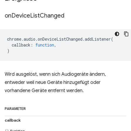
on
Device
List
Changed
chrome
.
audio
.
onDeviceListChanged
.
addListener
(
callback
:
function
,
)
Wird ausgelöst, wenn sich Audiogeräte ändern,
entweder weil neue Geräte hinzugefügt oder
vorhandene Geräte entfernt werden.
PARAMETER
callback
Funktion