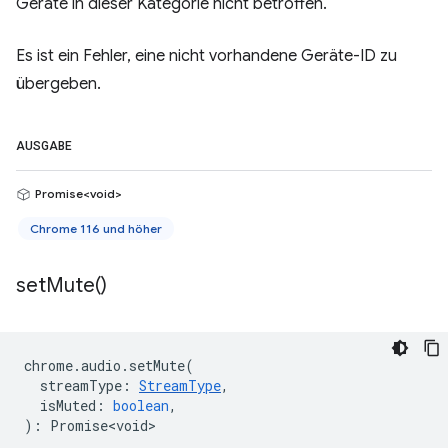
Geräte in dieser Kategorie nicht betroffen.
Es ist ein Fehler, eine nicht vorhandene Geräte-ID zu
übergeben.
AUSGABE
Promise<void>
Chrome 116 und höher
set
Mute(
)
chrome
.
audio
.
setMute
(
streamType
:
StreamType
,
isMuted
:
boolean
,
)
:
Promise<void>