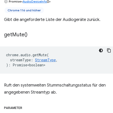
Promise<
AudioDeviceInfo
[]>
Chrome 116 und höher
Gibt die angeforderte Liste der Audiogeräte zurück.
get
Mute(
)
chrome
.
audio
.
getMute
(
streamType
:
StreamType
,
)
:
Promise<boolean>
Ruft den systemweiten Stummschaltungsstatus für den
angegebenen Streamtyp ab.
PARAMETER