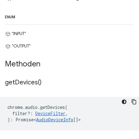
ENUM
"INPUT"
"OUTPUT"
Methoden
get
Devices(
)
chrome
.
audio
.
getDevices
(
filter?
:
DeviceFilter
,
)
:
Promise<
AudioDeviceInfo
[]
>