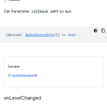
Der Parameter
callback
sieht so aus:
(
devices
:
AudioDeviceInfo
[]) =>
void
Geräte
AudioDeviceInfo
[]
on
Level
Changed