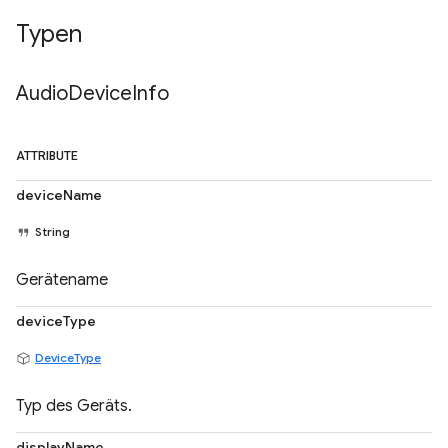
Typen
Audio
Device
Info
ATTRIBUTE
deviceName
String
Gerätename
deviceType
DeviceType
Typ des Geräts.
displayName