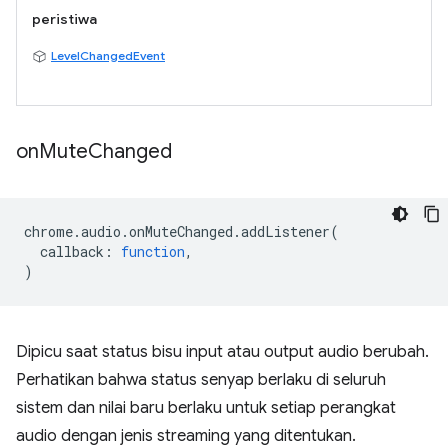
peristiwa
LevelChangedEvent
on
Mute
Changed
chrome
.
audio
.
onMuteChanged
.
addListener
(
callback
:
function
,
)
Dipicu saat status bisu input atau output audio berubah.
Perhatikan bahwa status senyap berlaku di seluruh
sistem dan nilai baru berlaku untuk setiap perangkat
audio dengan jenis streaming yang ditentukan.