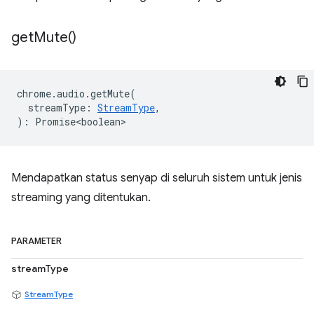
get
Mute(
)
chrome
.
audio
.
getMute
(
streamType
:
StreamType
,
)
:
Promise<boolean>
Mendapatkan status senyap di seluruh sistem untuk jenis
streaming yang ditentukan.
PARAMETER
streamType
StreamType