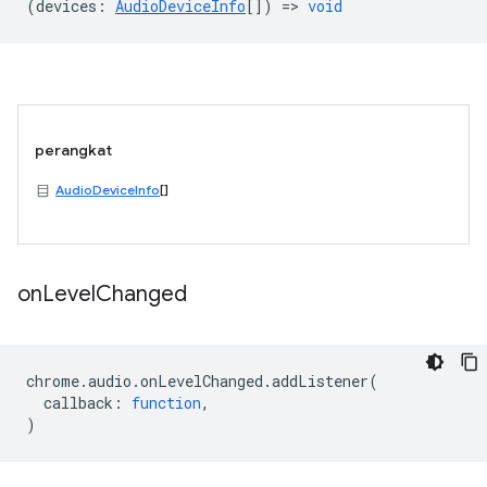
(
devices
:
AudioDeviceInfo
[]) =>
void
perangkat
AudioDeviceInfo
[]
on
Level
Changed
chrome
.
audio
.
onLevelChanged
.
addListener
(
callback
:
function
,
)