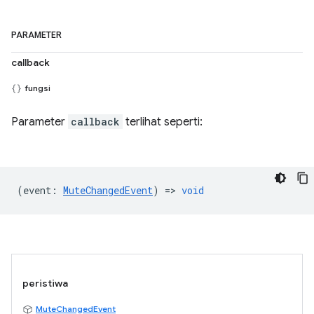
PARAMETER
callback
fungsi
Parameter
callback
terlihat seperti:
(
event
:
MuteChangedEvent
) =>
void
peristiwa
MuteChangedEvent