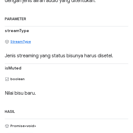
dengan jenis aliran audio yang ditentukan.
PARAMETER
streamType
StreamType
Jenis streaming yang status bisunya harus disetel.
isMuted
boolean
Nilai bisu baru.
HASIL
Promise<void>