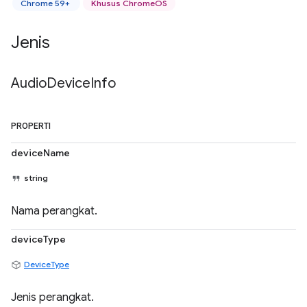
Chrome 59+
Khusus ChromeOS
Jenis
Audio
Device
Info
PROPERTI
deviceName
string
Nama perangkat.
deviceType
DeviceType
Jenis perangkat.