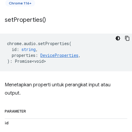
Chrome 116+
set
Properties(
)
chrome
.
audio
.
setProperties
(
id
:
string
,
properties
:
DeviceProperties
,
)
:
Promise<void>
Menetapkan properti untuk perangkat input atau
output.
PARAMETER
id