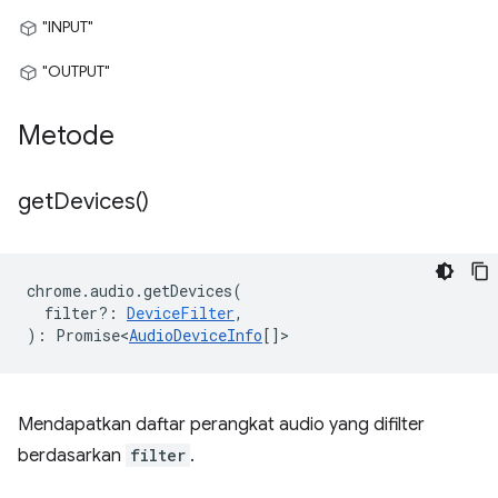
"INPUT"
"OUTPUT"
Metode
get
Devices(
)
chrome
.
audio
.
getDevices
(
filter?
:
DeviceFilter
,
)
:
Promise<
AudioDeviceInfo
[]
>
Mendapatkan daftar perangkat audio yang difilter
berdasarkan
filter
.