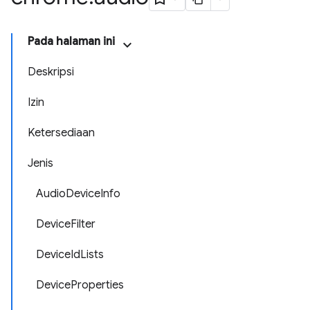
Pada halaman ini
Deskripsi
Izin
Ketersediaan
Jenis
AudioDeviceInfo
DeviceFilter
DeviceIdLists
DeviceProperties