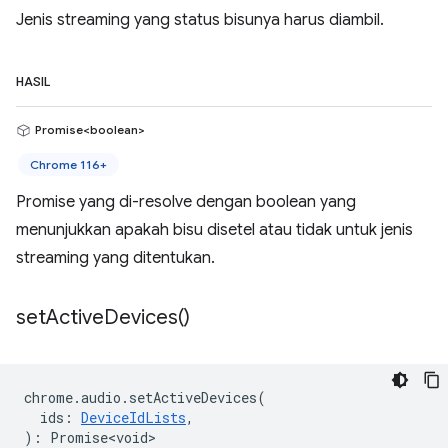
Jenis streaming yang status bisunya harus diambil.
HASIL
Promise<boolean>
Chrome 116+
Promise yang di-resolve dengan boolean yang
menunjukkan apakah bisu disetel atau tidak untuk jenis
streaming yang ditentukan.
set
Active
Devices(
)
chrome
.
audio
.
setActiveDevices
(
ids
:
DeviceIdLists
,
)
:
Promise<void>