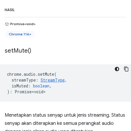
HASIL
Promise<void>
Chrome 116+
set
Mute(
)
chrome
.
audio
.
setMute
(
streamType
:
StreamType
,
isMuted
:
boolean
,
)
:
Promise<void>
Menetapkan status senyap untuk jenis streaming. Status
senyap akan diterapkan ke semua perangkat audio