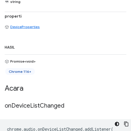
string
properti
DeviceProperties
HASIL
Promise<void>
Chrome 116+
Acara
on
Device
List
Changed
chrome
.
audio
.
onDeviceListChanged
.
addListener
(