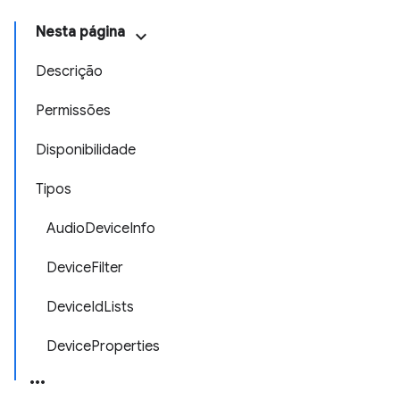
Nesta página
Descrição
Permissões
Disponibilidade
Tipos
AudioDeviceInfo
DeviceFilter
DeviceIdLists
DeviceProperties