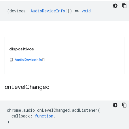
(
devices
:
AudioDeviceInfo
[]) =>
void
dispositivos
AudioDeviceInfo
[]
on
Level
Changed
chrome
.
audio
.
onLevelChanged
.
addListener
(
callback
:
function
,
)