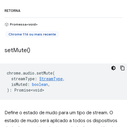
RETORNA
Promessa<void>
Chrome 116 ou mais recente
set
Mute(
)
chrome
.
audio
.
setMute
(
streamType
:
StreamType
,
isMuted
:
boolean
,
)
:
Promise<void>
Define o estado de mudo para um tipo de stream. O
estado de mudo será aplicado a todos os dispositivos