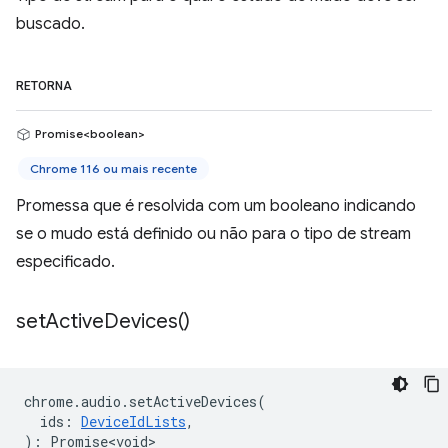
buscado.
RETORNA
Promise<boolean>
Chrome 116 ou mais recente
Promessa que é resolvida com um booleano indicando
se o mudo está definido ou não para o tipo de stream
especificado.
set
Active
Devices(
)
chrome
.
audio
.
setActiveDevices
(
ids
:
DeviceIdLists
,
)
:
Promise<void>