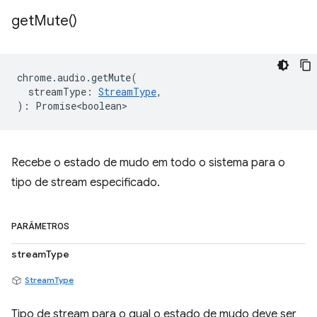
get
Mute(
)
chrome
.
audio
.
getMute
(
streamType
:
StreamType
,
)
:
Promise<boolean>
Recebe o estado de mudo em todo o sistema para o
tipo de stream especificado.
PARÂMETROS
streamType
StreamType
Tipo de stream para o qual o estado de mudo deve ser