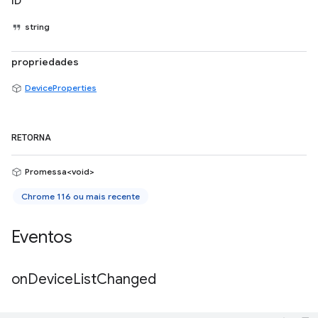
ID
string
propriedades
DeviceProperties
RETORNA
Promessa<void>
Chrome 116 ou mais recente
Eventos
on
Device
List
Changed