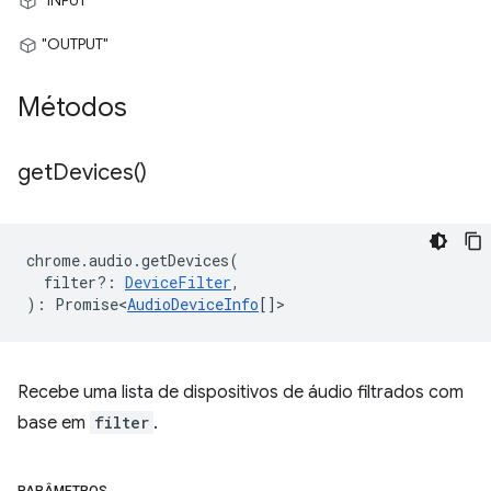
"INPUT"
"OUTPUT"
Métodos
get
Devices(
)
chrome
.
audio
.
getDevices
(
filter?
:
DeviceFilter
,
)
:
Promise<
AudioDeviceInfo
[]
>
Recebe uma lista de dispositivos de áudio filtrados com
base em
filter
.