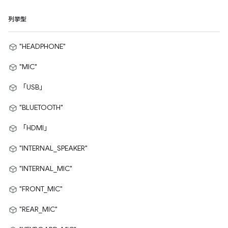
列挙型
"HEADPHONE"
"MIC"
「USB」
"BLUETOOTH"
「HDMI」
"INTERNAL_SPEAKER"
"INTERNAL_MIC"
"FRONT_MIC"
"REAR_MIC"