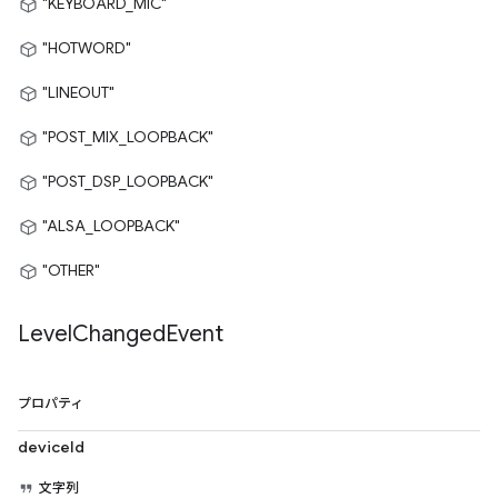
"KEYBOARD_MIC"
"HOTWORD"
"LINEOUT"
"POST_MIX_LOOPBACK"
"POST_DSP_LOOPBACK"
"ALSA_LOOPBACK"
"OTHER"
Level
Changed
Event
プロパティ
deviceId
文字列