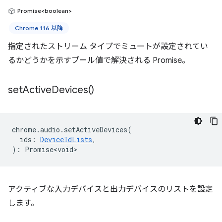
Promise<boolean>
Chrome 116 以降
指定されたストリーム タイプでミュートが設定されてい
るかどうかを示すブール値で解決される Promise。
set
Active
Devices(
)
chrome
.
audio
.
setActiveDevices
(
ids
:
DeviceIdLists
,
)
:
Promise<void>
アクティブな入力デバイスと出力デバイスのリストを設定
します。