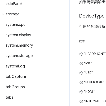
如果与音频输出
side
Panel
storage
Device
Type
system
.
cpu
可用的音频设备
system
.
display
枚举
system
.
memory
"HEADPHONE"
system
.
storage
"MIC"
system
Log
“USB”
tab
Capture
"BLUETOOTH"
tab
Groups
"HDMI"
tabs
"INTERNAL_SP