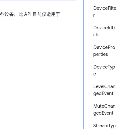
DeviceFilte
设备。此 API 目前仅适用于
r
DeviceIdLi
sts
DevicePro
perties
DeviceTyp
e
LevelChan
gedEvent
MuteChan
gedEvent
StreamTyp