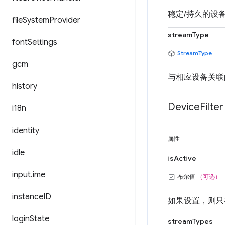
稳定/持久的设备
file
System
Provider
streamType
font
Settings
StreamType
gcm
与相应设备关联
history
Device
Filter
i18n
identity
属性
idle
isActive
input
.
ime
布尔值
（可选）
instance
ID
如果设置，则只
login
State
streamTypes