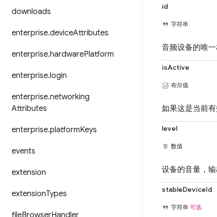
id
downloads
字符串
enterprise
.
device
Attributes
音频设备的唯一
enterprise
.
hardware
Platform
isActive
enterprise
.
login
布尔值
enterprise
.
networking
Attributes
如果这是当前有效
level
enterprise
.
platform
Keys
数值
events
设备的音量，输
extension
stableDeviceId
extension
Types
字符串
可选
file
Browser
Handler