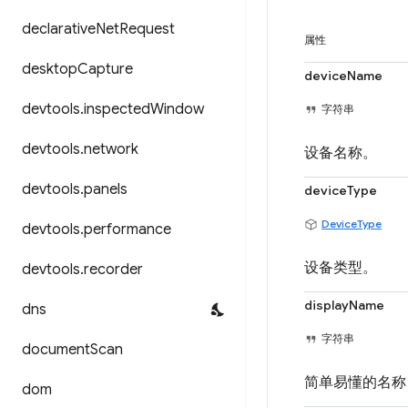
declarative
Net
Request
属性
desktop
Capture
deviceName
devtools
.
inspected
Window
字符串
devtools
.
network
设备名称。
devtools
.
panels
deviceType
DeviceType
devtools
.
performance
设备类型。
devtools
.
recorder
displayName
dns
字符串
document
Scan
简单易懂的名称（
dom