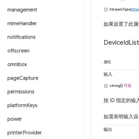
management
StreamType
Str
mime
Handler
如果设置了此属
notifications
Device
Id
Lis
offscreen
属性
omnibox
输入
page
Capture
string[]
可选
permissions
按 ID 指定的
platform
Keys
如需表明输入设
power
输出
printer
Provider