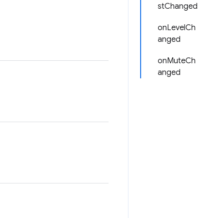
stChanged
onLevelCh
anged
onMuteCh
anged