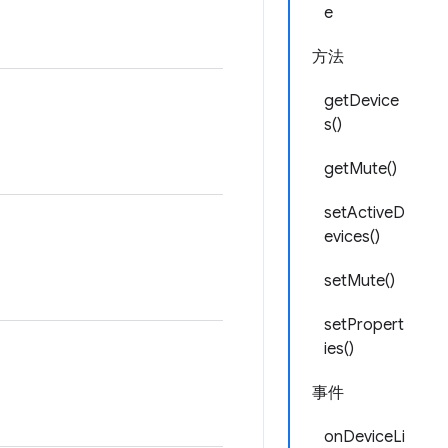
e
方法
getDevice
s()
getMute()
setActiveD
evices()
setMute()
setPropert
ies()
事件
onDeviceLi