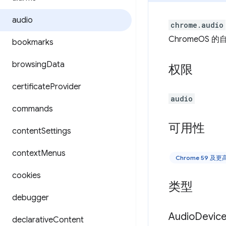
audio
chrome.audio
ChromeOS
bookmarks
browsing
Data
权限
certificate
Provider
audio
commands
可用性
content
Settings
context
Menus
Chrome 59 及
cookies
类型
debugger
Audio
Devic
declarative
Content