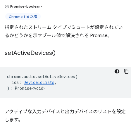
Promise<boolean>
Chrome 116 以降
指定されたストリーム タイプでミュートが設定されてい
るかどうかを示すブール値で解決される Promise。
set
Active
Devices(
)
chrome
.
audio
.
setActiveDevices
(
ids
:
DeviceIdLists
,
)
:
Promise<void>
アクティブな入力デバイスと出力デバイスのリストを設定
します。