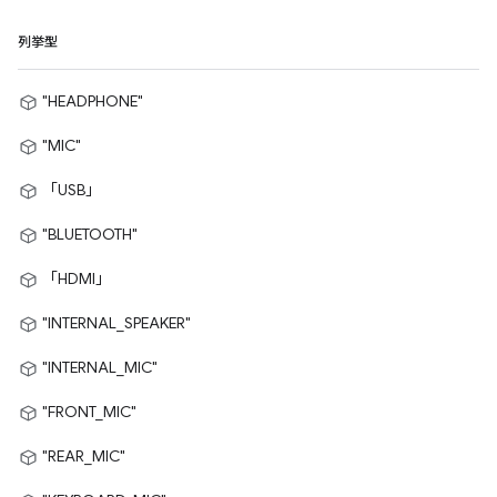
列挙型
"HEADPHONE"
"MIC"
「USB」
"BLUETOOTH"
「HDMI」
"INTERNAL_SPEAKER"
"INTERNAL_MIC"
"FRONT_MIC"
"REAR_MIC"