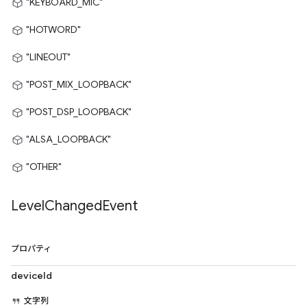
"KEYBOARD_MIC"
"HOTWORD"
"LINEOUT"
"POST_MIX_LOOPBACK"
"POST_DSP_LOOPBACK"
"ALSA_LOOPBACK"
"OTHER"
Level
Changed
Event
プロパティ
deviceId
文字列