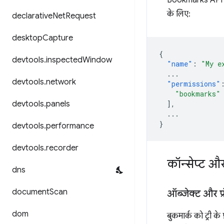
के लिए:
declarative
Net
Request
desktop
Capture
{
devtools
.
inspected
Window
"name"
:
"My e
...
devtools
.
network
"permissions"
"bookmarks"
],
devtools
.
panels
...
}
devtools
.
performance
devtools
.
recorder
कॉन्सेप्ट औ
dns
document
Scan
ऑब्जेक्ट और प्रॉ
dom
बुकमार्क को ट्री के 