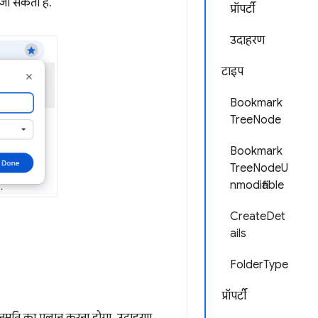
 जा सकता है.
प्रॉपर्टी
उदाहरण
टाइप
Bookmark
TreeNode
Bookmark
TreeNodeU
nmodifiable
CreateDet
ails
FolderType
प्रॉपर्टी
नुमति का एलान करना होगा. उदाहरण