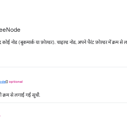
ee
Node
जूद कोई नोड (बुकमार्क या फ़ोल्डर). चाइल्ड नोड, अपने पैरंट फ़ोल्डर में क्रम से ल
ode
[]
optional
ी क्रम से लगाई गई सूची.
ं