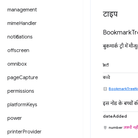
management
टाइप
mime
Handler
Bookmark
Tr
notifications
बुकमार्क ट्री में मौ
offscreen
omnibox
प्रॉपर्टी
बच्चे
page
Capture
BookmarkTreeN
permissions
इस नोड के बच्चों क
platform
Keys
dateAdded
power
number
ज़रूरी नही
printer
Provider