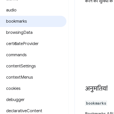
करने की सुविधा के 
audio
bookmarks
browsing
Data
certificate
Provider
commands
content
Settings
context
Menus
अनुमतियां
cookies
debugger
bookmarks
declarative
Content
Bookmarks API क