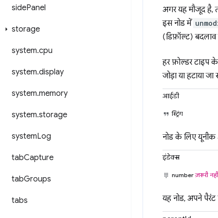
side
Panel
अगर यह मौजूद है, त
इस नोड में
unmod
storage
(डिफ़ॉल्ट) बदलाव 
system
.
cpu
हर फ़ोल्डर टाइप क
system
.
display
जोड़ा या हटाया जा
system
.
memory
आईडी
स्ट्रिंग
system
.
storage
system
Log
नोड के लिए यूनीक आइड
इंडेक्स
tab
Capture
number
ज़रूरी नही
tab
Groups
यह नोड, अपने पैरंट फ
tabs