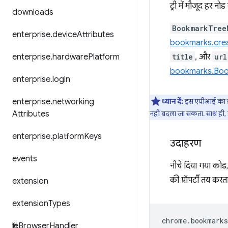
ट्री में मौजूद हर नो
downloads
BookmarkTree
enterprise
.
device
Attributes
bookmarks.cre
title
, और
url
enterprise
.
hardware
Platform
bookmarks.Bo
enterprise
.
login
ध्यान दें:
इस एपीआई का इस्त
enterprise
.
networking
नहीं बदला जा सकता. साथ ही, 
Attributes
enterprise
.
platform
Keys
उदाहरण
events
नीचे दिया गया को
की प्रॉपर्टी तय करता 
extension
extension
Types
chrome
.
bookmarks
file
Browser
Handler