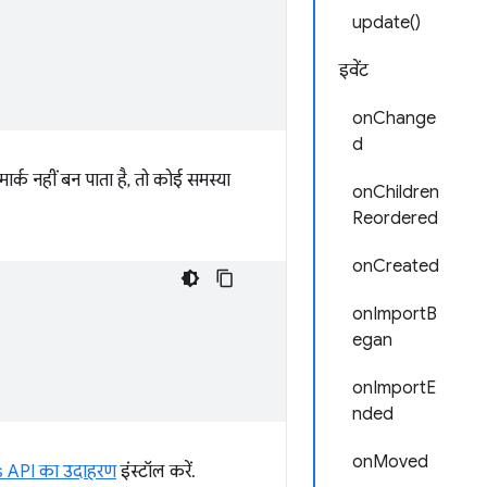
update()
इवेंट
onChange
d
ार्क नहीं बन पाता है, तो कोई समस्या
onChildren
Reordered
onCreated
onImportB
egan
onImportE
nded
onMoved
 API का उदाहरण
इंस्टॉल करें.