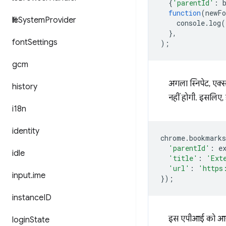
{
'parentId'
:
function
(
newFo
file
System
Provider
console
.
log
(
},
font
Settings
);
gcm
अगला स्निपेट, एक्स
history
नहीं होगी. इसलिए,
i18n
identity
chrome
.
bookmarks
'parentId'
:
e
idle
'title'
:
'Ext
'url'
:
'https
input
.
ime
});
instance
ID
इस एपीआई को आज़
login
State