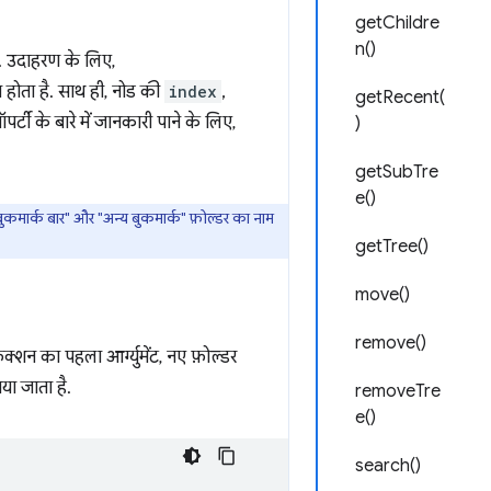
getChildre
n()
ै. उदाहरण के लिए,
 होता है. साथ ही, नोड की
index
,
getRecent(
ॉपर्टी के बारे में जानकारी पाने के लिए,
)
getSubTre
e()
बुकमार्क बार" और "अन्य बुकमार्क" फ़ोल्डर का नाम
getTree()
move()
remove()
ंक्शन का पहला आर्ग्युमेंट, नए फ़ोल्डर
ताया जाता है.
removeTre
e()
search()