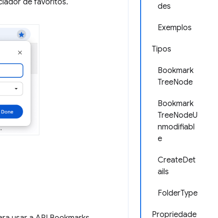
iador de favoritos.
des
Exemplos
Tipos
Bookmark
TreeNode
Bookmark
TreeNodeU
nmodifiabl
e
CreateDet
ails
FolderType
Propriedade
ra usar a API Bookmarks.