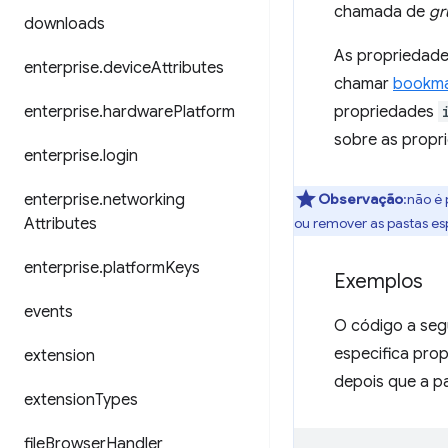
chamada de
gr
downloads
As propriedad
enterprise
.
device
Attributes
chamar
bookma
propriedades
enterprise
.
hardware
Platform
sobre as propr
enterprise
.
login
Observação
:não é
enterprise
.
networking
ou remover as pastas esp
Attributes
enterprise
.
platform
Keys
Exemplos
events
O código a segu
especifica pro
extension
depois que a pa
extension
Types
file
Browser
Handler