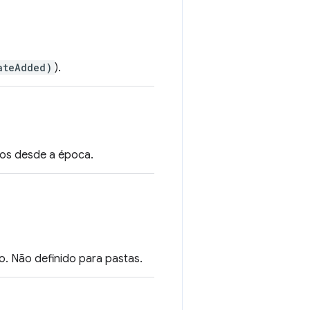
ateAdded)
).
dos desde a época.
o. Não definido para pastas.