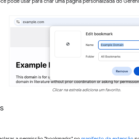
ocê pode usar para criar uma página personalizada do Gerenc
Clicar na estrela adiciona um favorito.
s
eclarar a permissão "bookmarks" no
manifesto da extensão
pa