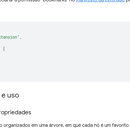
xtension"
,
:
[
 e uso
ropriedades
ão organizados em uma árvore, em que cada nó é um favorito