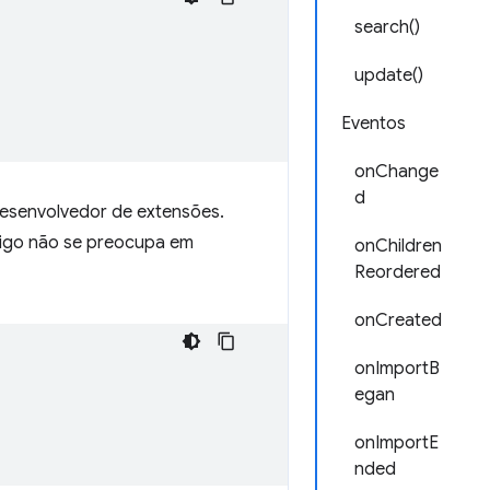
search()
update()
Eventos
onChange
d
esenvolvedor de extensões.
digo não se preocupa em
onChildren
Reordered
onCreated
onImportB
egan
onImportE
nded