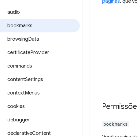
páginas
, que v
audio
bookmarks
browsing
Data
certificate
Provider
commands
content
Settings
context
Menus
Permissõe
cookies
debugger
bookmarks
declarative
Content
Você precisa d