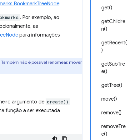
marks.BookmarkTreeNode
.
get()
okmarks
. Por exemplo, ao
getChildre
opcionalmente, as
n()
reeNode
para informações
getRecent(
)
iz. Também não é possível renomear, mover
getSubTre
e()
getTree()
move()
rimeiro argumento de
create()
ma função a ser executada
remove()
removeTre
e()