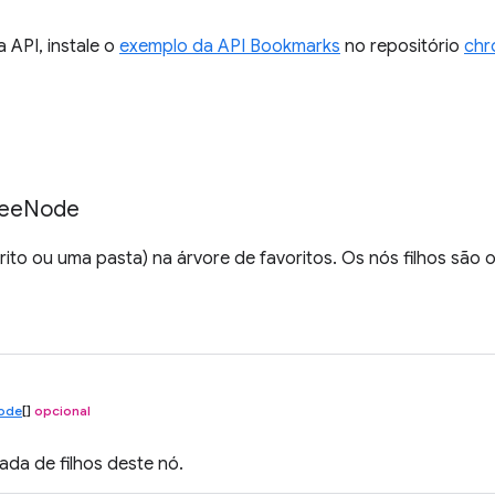
a API, instale o
exemplo da API Bookmarks
no repositório
chr
ee
Node
ito ou uma pasta) na árvore de favoritos. Os nós filhos são 
ode
[]
opcional
ada de filhos deste nó.