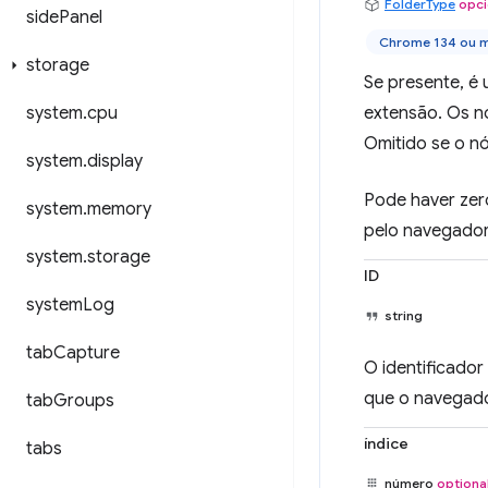
FolderType
opci
side
Panel
Chrome 134 ou m
storage
Se presente, é
extensão. Os n
system
.
cpu
Omitido se o nó
system
.
display
Pode haver zer
system
.
memory
pelo navegador
system
.
storage
ID
system
Log
string
tab
Capture
O identificador
que o navegador
tab
Groups
índice
tabs
número
optiona