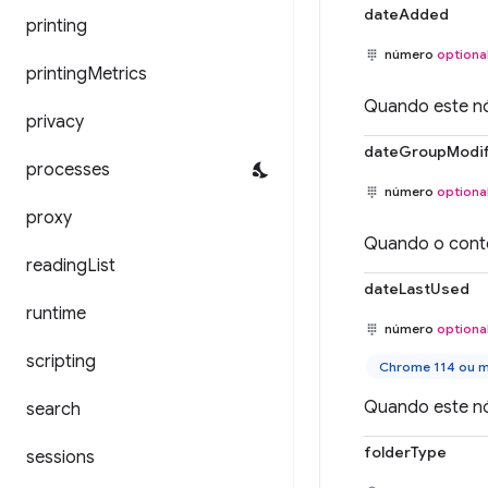
dateAdded
printing
número
optiona
printing
Metrics
Quando este nó
privacy
dateGroupModif
processes
número
optiona
proxy
Quando o conte
reading
List
dateLastUsed
runtime
número
optiona
scripting
Chrome 114 ou m
Quando este nó 
search
folderType
sessions