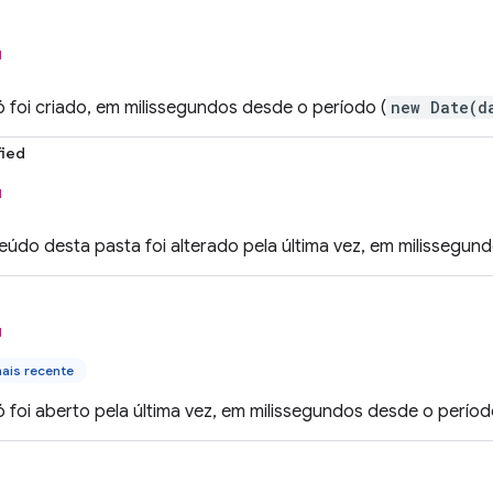
l
 foi criado, em milissegundos desde o período (
new Date(d
ied
l
údo desta pasta foi alterado pela última vez, em milissegun
l
ais recente
foi aberto pela última vez, em milissegundos desde o períod