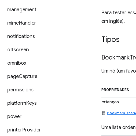
management
Para testar ess
em inglês).
mime
Handler
notifications
Tipos
offscreen
Bookmark
Tr
omnibox
Um nó (um favor
page
Capture
permissions
PROPRIEDADES
crianças
platform
Keys
BookmarkTreeN
power
Uma lista orden
printer
Provider