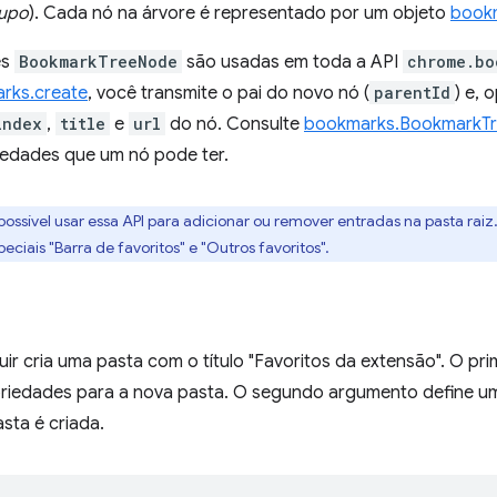
upo
). Cada nó na árvore é representado por um objeto
book
es
BookmarkTreeNode
são usadas em toda a API
chrome.bo
rks.create
, você transmite o pai do novo nó (
parentId
) e, 
index
,
title
e
url
do nó. Consulte
bookmarks.BookmarkT
iedades que um nó pode ter.
 possível usar essa API para adicionar ou remover entradas na pasta ra
eciais "Barra de favoritos" e "Outros favoritos".
ir cria uma pasta com o título "Favoritos da extensão". O p
priedades para a nova pasta. O segundo argumento define u
sta é criada.