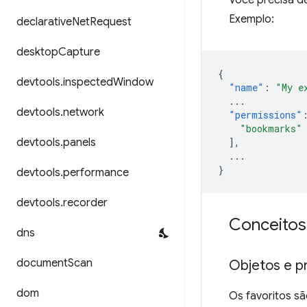
Exemplo:
declarative
Net
Request
desktop
Capture
{
devtools
.
inspected
Window
"name"
:
"My e
...
devtools
.
network
"permissions"
"bookmarks"
],
devtools
.
panels
...
}
devtools
.
performance
devtools
.
recorder
Conceitos
dns
document
Scan
Objetos e p
dom
Os favoritos s