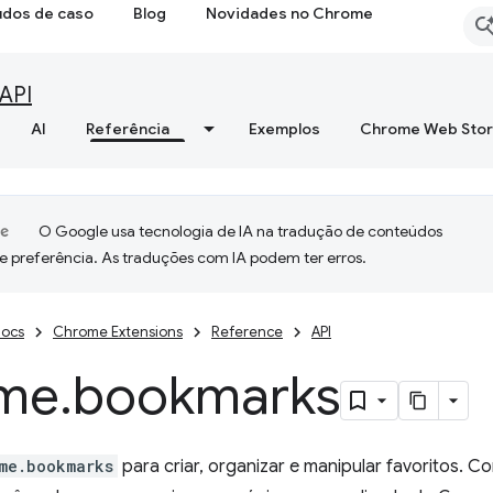
udos de caso
Blog
Novidades no Chrome
API
AI
Referência
Exemplos
Chrome Web Sto
O Google usa tecnologia de IA na tradução de conteúdos
e preferência. As traduções com IA podem ter erros.
ocs
Chrome Extensions
Reference
API
me
.
bookmarks
me.bookmarks
para criar, organizar e manipular favoritos. 