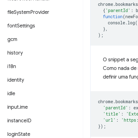
chrome
.
bookmarks
{
'parentId'
:
file
System
Provider
function
(
newFo
console
.
log
(
font
Settings
},
);
gcm
history
O snippet a se
i18n
Como nada de r
definir uma fun
identity
idle
chrome
.
bookmarks
input
.
ime
'parentId'
:
e
'title'
:
'Ext
'url'
:
'https
instance
ID
});
login
State