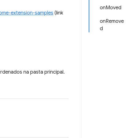
onMoved
ome-extension-samples
(link
onRemove
d
ordenados na pasta principal.