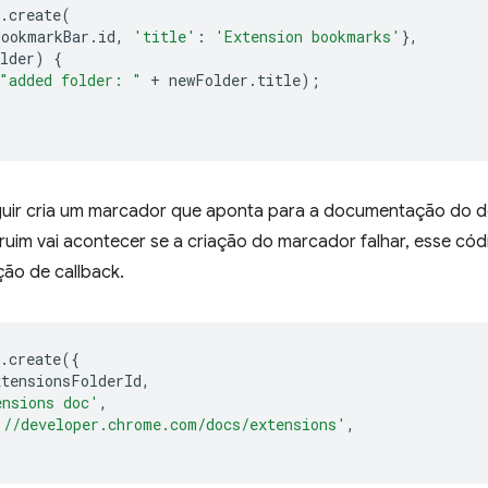
.
create
(
bookmarkBar
.
id
,
'title'
:
'Extension bookmarks'
},
lder
)
{
"added folder: "
+
newFolder
.
title
);
guir cria um marcador que aponta para a documentação do d
uim vai acontecer se a criação do marcador falhar, esse có
ção de callback.
.
create
({
xtensionsFolderId
,
ensions doc'
,
://developer.chrome.com/docs/extensions'
,