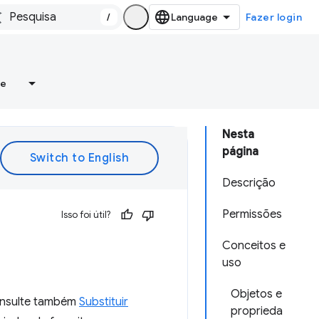
/
Fazer login
re
Nesta
página
Descrição
Permissões
Isso foi útil?
Conceitos e
uso
Objetos e
Consulte também
Substituir
proprieda