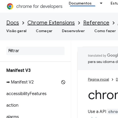
Documentos
Est
Docs
Chrome Extensions
Reference
Visão geral
Começar
Desenvolver
Como fazer
para seu idioma d
Manifest V3
Página inicial
D
➡ Manifest V2
chro
accessibility
Features
action
Use a API
chro
alarms