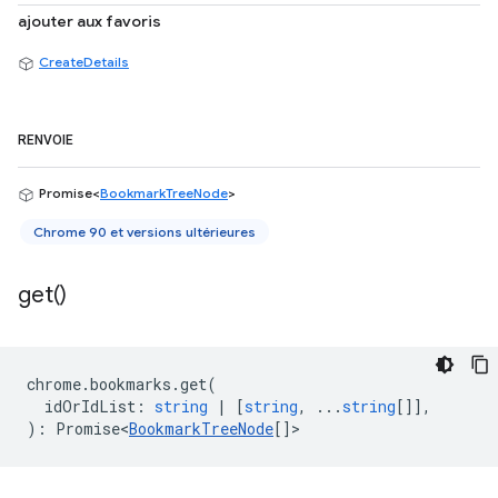
ajouter aux favoris
CreateDetails
RENVOIE
Promise<
BookmarkTreeNode
>
Chrome 90 et versions ultérieures
get(
)
chrome
.
bookmarks
.
get
(
idOrIdList
:
string
|
[
string
, ...
string
[]],
)
:
Promise<
BookmarkTreeNode
[]
>