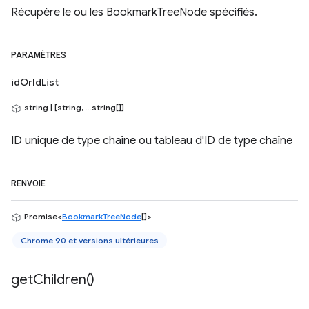
Récupère le ou les BookmarkTreeNode spécifiés.
PARAMÈTRES
idOrIdList
string | [string, ...string[]]
ID unique de type chaîne ou tableau d'ID de type chaîne
RENVOIE
Promise<
BookmarkTreeNode
[]>
Chrome 90 et versions ultérieures
get
Children(
)