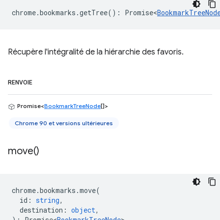
chrome
.
bookmarks
.
getTree
()
:
Promise<
BookmarkTreeNod
Récupère l'intégralité de la hiérarchie des favoris.
RENVOIE
Promise<
BookmarkTreeNode
[]>
Chrome 90 et versions ultérieures
move(
)
chrome
.
bookmarks
.
move
(
id
:
string
,
destination
:
object
,
)
:
Promise<
BookmarkTreeNode
>