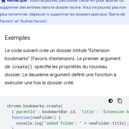
Remarque
: Vous ne pouvez pas utiliser cette API pour ajouter ou
supprimer des entrées dans le dossier racine. Vous ne pouvez pas non
plus renommer, déplacer ni supprimer les dossiers spéciaux "Barre de
favoris" et "Autres favoris".
Exemples
Le code suivant crée un dossier intitulé "Extension
bookmarks" (Favoris d'extension). Le premier argument
de
create()
spécifie les propriétés du nouveau
dossier. Le deuxième argument définit une fonction à
exécuter une fois le dossier créé.
chrome
.
bookmarks
.
create
(
{
'parentId'
:
bookmarkBar
.
id
,
'title'
:
'Extension 
function
(
newFolder
)
{
console
.
log
(
"added folder: "
+
newFolder
.
title
);
},