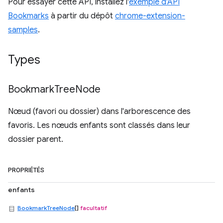
Pour essayer cette API, installez l'
exemple d'API
Bookmarks
à partir du dépôt
chrome-extension-
samples
.
Types
Bookmark
Tree
Node
Nœud (favori ou dossier) dans l'arborescence des
favoris. Les nœuds enfants sont classés dans leur
dossier parent.
PROPRIÉTÉS
enfants
BookmarkTreeNode
[]
facultatif