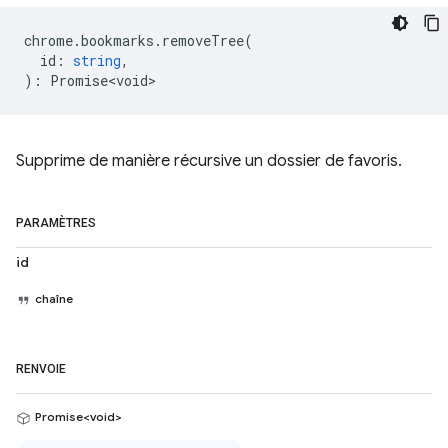
chrome
.
bookmarks
.
removeTree
(
id
:
string
,
)
:
Promise<void>
Supprime de manière récursive un dossier de favoris.
PARAMÈTRES
id
chaîne
RENVOIE
Promise<void>