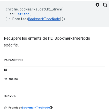
chrome
.
bookmarks
.
getChildren
(
id
:
string
,
)
:
Promise<
BookmarkTreeNode
[]
>
Récupère les enfants de l'ID BookmarkTreeNode
spécifié.
PARAMÈTRES
id
chaîne
RENVOIE
Promise<
BookmarkTreeNode
[]>