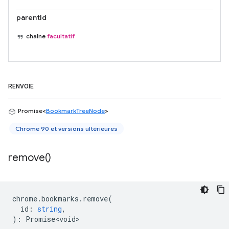
parentId
chaîne
facultatif
RENVOIE
Promise<
BookmarkTreeNode
>
Chrome 90 et versions ultérieures
remove(
)
chrome
.
bookmarks
.
remove
(
id
:
string
,
)
:
Promise<void>