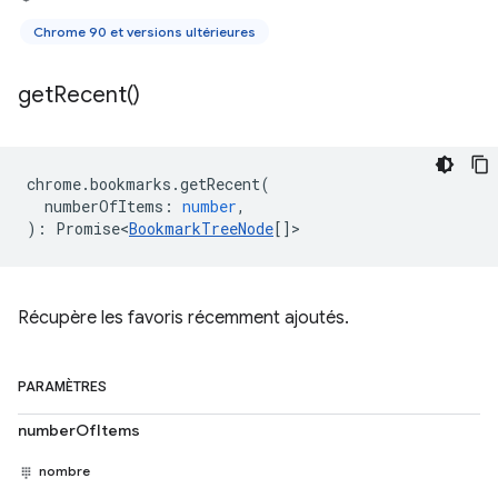
Chrome 90 et versions ultérieures
get
Recent(
)
chrome
.
bookmarks
.
getRecent
(
numberOfItems
:
number
,
)
:
Promise<
BookmarkTreeNode
[]
>
Récupère les favoris récemment ajoutés.
PARAMÈTRES
numberOfItems
nombre