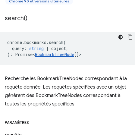
Chrome 90 et versions ultérieures
search(
)
chrome
.
bookmarks
.
search
(
query
:
string
|
object
,
)
:
Promise<
BookmarkTreeNode
[]
>
Recherche les BookmarkTreeNodes correspondant à la
requête donnée. Les requêtes spécifiées avec un objet
génèrent des BookmarkTreeNodes correspondant à
toutes les propriétés spécifiées.
PARAMÈTRES
requête