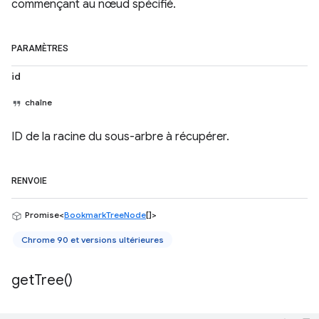
commençant au nœud spécifié.
PARAMÈTRES
id
chaîne
ID de la racine du sous-arbre à récupérer.
RENVOIE
Promise<
BookmarkTreeNode
[]>
Chrome 90 et versions ultérieures
get
Tree(
)