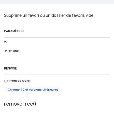
Supprime un favori ou un dossier de favoris vide.
PARAMÈTRES
id
chaîne
RENVOIE
Promise<void>
Chrome 90 et versions ultérieures
remove
Tree(
)