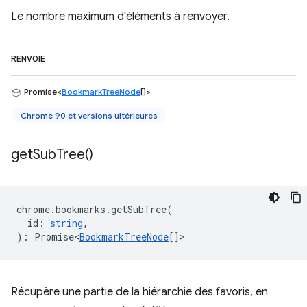
Le nombre maximum d'éléments à renvoyer.
RENVOIE
Promise<
BookmarkTreeNode
[]>
Chrome 90 et versions ultérieures
get
Sub
Tree(
)
chrome
.
bookmarks
.
getSubTree
(
id
:
string
,
)
:
Promise<
BookmarkTreeNode
[]
>
Récupère une partie de la hiérarchie des favoris, en