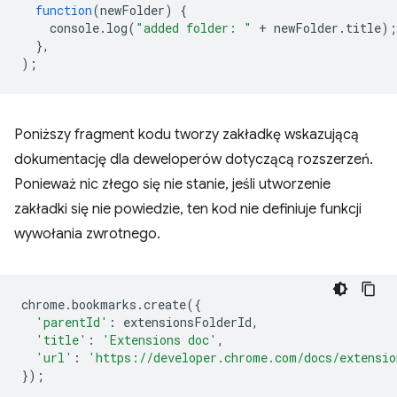
function
(
newFolder
)
{
console
.
log
(
"added folder: "
+
newFolder
.
title
);
},
);
Poniższy fragment kodu tworzy zakładkę wskazującą
dokumentację dla deweloperów dotyczącą rozszerzeń.
Ponieważ nic złego się nie stanie, jeśli utworzenie
zakładki się nie powiedzie, ten kod nie definiuje funkcji
wywołania zwrotnego.
chrome
.
bookmarks
.
create
({
'parentId'
:
extensionsFolderId
,
'title'
:
'Extensions doc'
,
'url'
:
'https://developer.chrome.com/docs/extensio
});