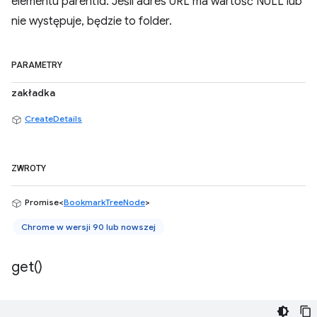
elementu parentId. Jeśli adres URL ma wartość NULL lub
nie występuje, będzie to folder.
PARAMETRY
zakładka
CreateDetails
ZWROTY
Promise<
BookmarkTreeNode
>
Chrome w wersji 90 lub nowszej
get(
)