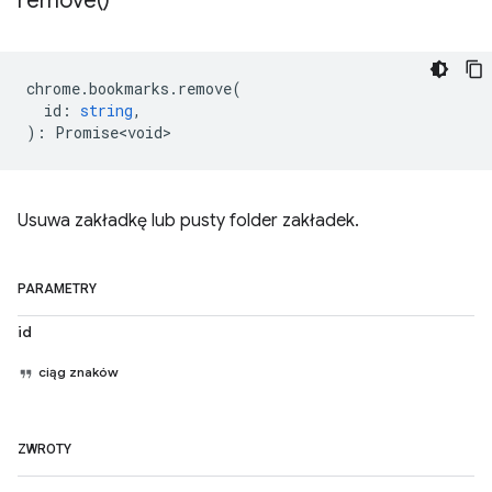
remove(
)
chrome
.
bookmarks
.
remove
(
id
:
string
,
)
:
Promise<void>
Usuwa zakładkę lub pusty folder zakładek.
PARAMETRY
id
ciąg znaków
ZWROTY