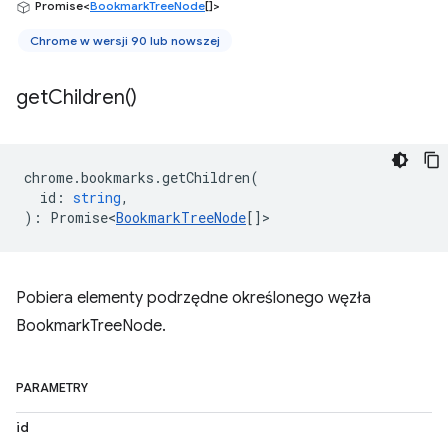
Promise<
BookmarkTreeNode
[]>
Chrome w wersji 90 lub nowszej
get
Children(
)
chrome
.
bookmarks
.
getChildren
(
id
:
string
,
)
:
Promise<
BookmarkTreeNode
[]
>
Pobiera elementy podrzędne określonego węzła
BookmarkTreeNode.
PARAMETRY
id