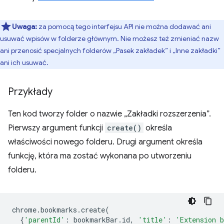
Uwaga:
za pomocą tego interfejsu API nie można dodawać ani
usuwać wpisów w folderze głównym. Nie możesz też zmieniać nazw
ani przenosić specjalnych folderów „Pasek zakładek” i „Inne zakładki”
ani ich usuwać.
Przykłady
Ten kod tworzy folder o nazwie „Zakładki rozszerzenia”.
Pierwszy argument funkcji
create()
określa
właściwości nowego folderu. Drugi argument określa
funkcję, która ma zostać wykonana po utworzeniu
folderu.
chrome
.
bookmarks
.
create
(
{
'parentId'
:
bookmarkBar
.
id
,
'title'
:
'Extension 