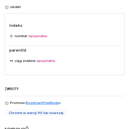
obiekt
indeks
number
opcjonalny
parentId
ciąg znaków
opcjonalny
ZWROTY
Promise<
BookmarkTreeNode
>
Chrome w wersji 90 lub nowszej