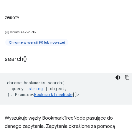
ZWROTY
Promise<void>
Chrome w wersji 90 lub nowszej
search(
)
chrome
.
bookmarks
.
search
(
query
:
string
|
object
,
)
:
Promise<
BookmarkTreeNode
[]
>
Wyszukuje węzły BookmarkTreeNode pasujące do
danego zapytania. Zapytania określone za pomocą