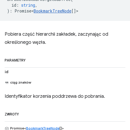
id
:
string
,
)
:
Promise<
BookmarkTreeNode
[]
>
Pobiera część hierarchii zakładek, zaczynając od
określonego węzła.
PARAMETRY
id
ciąg znaków
Identyfikator korzenia poddrzewa do pobrania.
ZWROTY
Promise<
BookmarkTreeNode
[]>