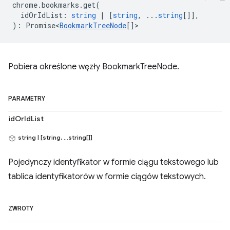
chrome
.
bookmarks
.
get
(
idOrIdList
:
string
|
[
string
, ...
string
[]],
)
:
Promise<
BookmarkTreeNode
[]
>
Pobiera określone węzły BookmarkTreeNode.
PARAMETRY
idOrIdList
string | [string, ...string[]]
Pojedynczy identyfikator w formie ciągu tekstowego lub
tablica identyfikatorów w formie ciągów tekstowych.
ZWROTY