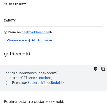
ciąg znaków
ZWROTY
Promise<
BookmarkTreeNode
[]>
Chrome w wersji 90 lub nowszej
get
Recent(
)
chrome
.
bookmarks
.
getRecent
(
numberOfItems
:
number
,
)
:
Promise<
BookmarkTreeNode
[]
>
Pobiera ostatnio dodane zakładki.