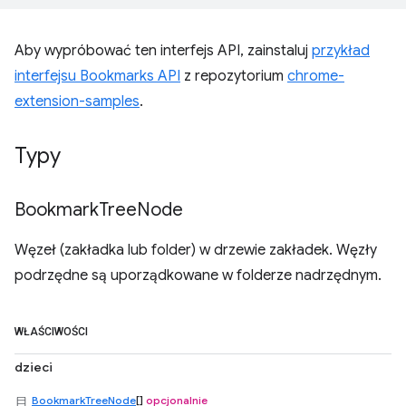
Aby wypróbować ten interfejs API, zainstaluj
przykład
interfejsu Bookmarks API
z repozytorium
chrome-
extension-samples
.
Typy
Bookmark
Tree
Node
Węzeł (zakładka lub folder) w drzewie zakładek. Węzły
podrzędne są uporządkowane w folderze nadrzędnym.
WŁAŚCIWOŚCI
dzieci
BookmarkTreeNode
[]
opcjonalnie