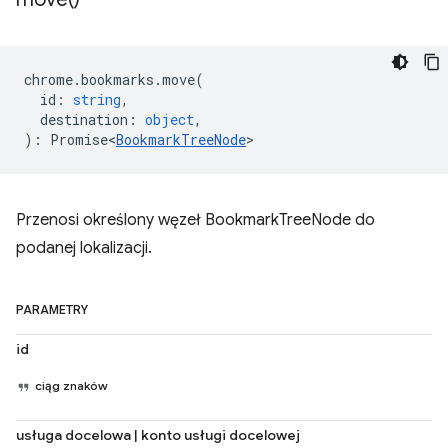
chrome
.
bookmarks
.
move
(
id
:
string
,
destination
:
object
,
)
:
Promise<
BookmarkTreeNode
>
Przenosi określony węzeł BookmarkTreeNode do
podanej lokalizacji.
PARAMETRY
id
ciąg znaków
usługa docelowa | konto usługi docelowej