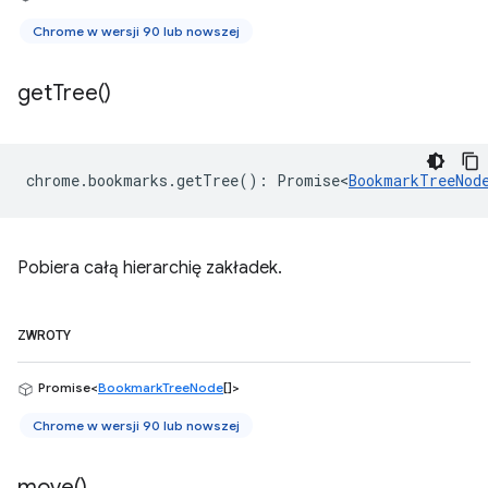
Chrome w wersji 90 lub nowszej
get
Tree(
)
chrome
.
bookmarks
.
getTree
()
:
Promise<
BookmarkTreeNod
Pobiera całą hierarchię zakładek.
ZWROTY
Promise<
BookmarkTreeNode
[]>
Chrome w wersji 90 lub nowszej
move(
)