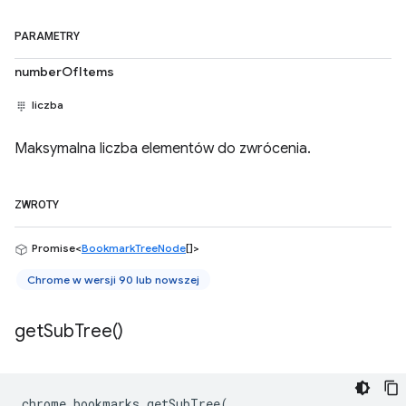
PARAMETRY
numberOfItems
liczba
Maksymalna liczba elementów do zwrócenia.
ZWROTY
Promise<
BookmarkTreeNode
[]>
Chrome w wersji 90 lub nowszej
get
Sub
Tree(
)
chrome
.
bookmarks
.
getSubTree
(