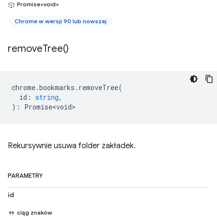
Promise<void>
Chrome w wersji 90 lub nowszej
remove
Tree(
)
chrome
.
bookmarks
.
removeTree
(
id
:
string
,
)
:
Promise<void>
Rekursywnie usuwa folder zakładek.
PARAMETRY
id
ciąg znaków