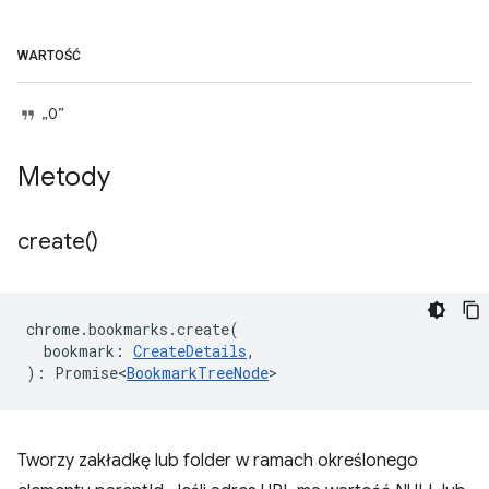
WARTOŚĆ
„0”
Metody
create(
)
chrome
.
bookmarks
.
create
(
bookmark
:
CreateDetails
,
)
:
Promise<
BookmarkTreeNode
>
Tworzy zakładkę lub folder w ramach określonego