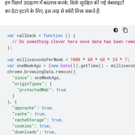
हम पिछले उदाहरण में बदलाव करके, सिर्फ़ सुरक्षित की गई वेबसाइटों
का डेटा हटाने के लिए, इस तरह से क्वेरी लिख सकते हैं:
var
callback
=
function
()
{
// Do something clever here once data has been rem
};
var
millisecondsPerWeek
=
1000
*
60
*
60
*
24
*
7
;
var
oneWeekAgo
=
(
new
Date
()).
getTime
()
-
milliseco
chrome
.
browsingData
.
remove
({
"since"
:
oneWeekAgo
,
"originTypes"
:
{
"protectedWeb"
:
true
}
},
{
"appcache"
:
true
,
"cache"
:
true
,
"cacheStorage"
:
true
,
"cookies"
:
true
,
"downloads"
:
true
,