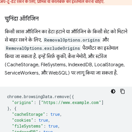
अप-टू-डेट रखने के लिए, प्रॉमिस या कॉलबैक का इस्तेमाल करना चाहिए.
चुनिंदा ऑरिजिन
किसी खास ऑरिजिन का डेटा हटाने या ऑरिजिन के किसी सेट को मिटाने
से बाहर रखने के लिए,
RemovalOptions.origins
और
RemovalOptions.excludeOrigins
पैरामीटर का इस्तेमाल
किया जा सकता है. इन्हें सिर्फ़ कुकी, कैश मेमोरी, और स्टोरेज
(CacheStorage, FileSystems, IndexedDB, LocalStorage,
ServiceWorkers, और WebSQL) पर लागू किया जा सकता है.
chrome
.
browsingData
.
remove
({
"origins"
:
[
"https://www.example.com"
]
},
{
"cacheStorage"
:
true
,
"cookies"
:
true
,
"fileSystems"
:
true
,
"indexedDB"
:
true
,