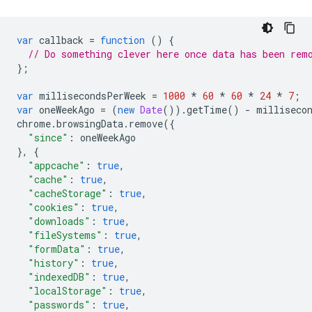
var
callback
=
function
()
{
// Do something clever here once data has been rem
};
var
millisecondsPerWeek
=
1000
*
60
*
60
*
24
*
7
;
var
oneWeekAgo
=
(
new
Date
()).
getTime
()
-
milliseco
chrome
.
browsingData
.
remove
({
"since"
:
oneWeekAgo
},
{
"appcache"
:
true
,
"cache"
:
true
,
"cacheStorage"
:
true
,
"cookies"
:
true
,
"downloads"
:
true
,
"fileSystems"
:
true
,
"formData"
:
true
,
"history"
:
true
,
"indexedDB"
:
true
,
"localStorage"
:
true
,
"passwords"
:
true
,