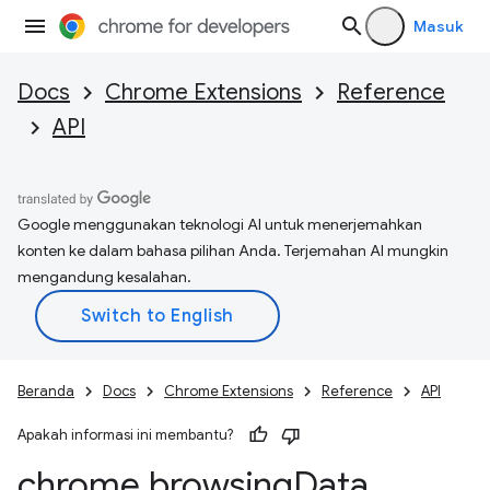
Masuk
Docs
Chrome Extensions
Reference
API
Google menggunakan teknologi AI untuk menerjemahkan
konten ke dalam bahasa pilihan Anda. Terjemahan AI mungkin
mengandung kesalahan.
Beranda
Docs
Chrome Extensions
Reference
API
Apakah informasi ini membantu?
chrome
.
browsing
Data