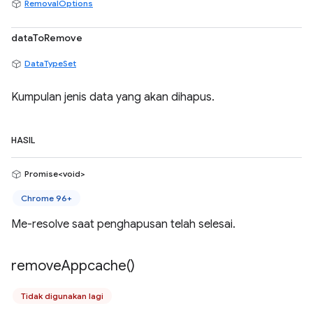
RemovalOptions
dataToRemove
DataTypeSet
Kumpulan jenis data yang akan dihapus.
HASIL
Promise<void>
Chrome 96+
Me-resolve saat penghapusan telah selesai.
remove
Appcache(
)
Tidak digunakan lagi