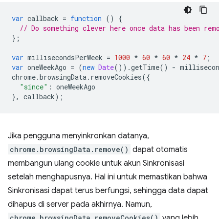
var
callback
=
function
()
{
// Do something clever here once data has been rem
};
var
millisecondsPerWeek
=
1000
*
60
*
60
*
24
*
7
;
var
oneWeekAgo
=
(
new
Date
()).
getTime
()
-
milliseco
chrome
.
browsingData
.
removeCookies
({
"since"
:
oneWeekAgo
},
callback
);
Jika pengguna menyinkronkan datanya,
chrome.browsingData.remove()
dapat otomatis
membangun ulang cookie untuk akun Sinkronisasi
setelah menghapusnya. Hal ini untuk memastikan bahwa
Sinkronisasi dapat terus berfungsi, sehingga data dapat
dihapus di server pada akhirnya. Namun,
chrome.browsingData.removeCookies()
yang lebih