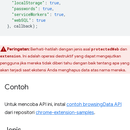
"localStorage"
:
true
,
"passwords"
:
true
,
"serviceWorkers"
:
true
,
"webSQL"
:
true
},
callback
);
Peringatan:
Berhati-hatilah dengan jenis asal
dan
protectedWeb
. Ini adalah operasi destruktif yang dapat mengejutkan
extension
pengguna jika mereka tidak diberi tahu dengan baik tentang apa yang
akan terjadi saat ekstensi Anda menghapus data atas nama mereka.
Contoh
Untuk mencoba API ini, instal
contoh browsingData API
dari repositori
chrome-extension-samples
.