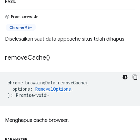
HASIL
Promise<void>
Chrome 96+
Diselesaikan saat data appcache situs telah dihapus.
remove
Cache(
)
chrome
.
browsingData
.
removeCache
(
options
:
RemovalOptions
,
)
:
Promise<void>
Menghapus cache browser.
PARAMETER