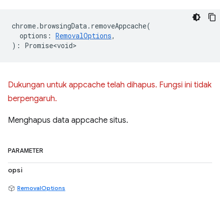
chrome
.
browsingData
.
removeAppcache
(
options
:
RemovalOptions
,
)
:
Promise<void>
Dukungan untuk appcache telah dihapus. Fungsi ini tidak
berpengaruh.
Menghapus data appcache situs.
PARAMETER
opsi
RemovalOptions