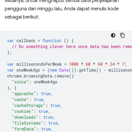
Misalnya, untuk menghapus semua data penjelajahan
pengguna dari minggu lalu, Anda dapat menulis kode
sebagai berikut:
var
callback
=
function
()
{
// Do something clever here once data has been rem
};
var
millisecondsPerWeek
=
1000
*
60
*
60
*
24
*
7
;
var
oneWeekAgo
=
(
new
Date
()).
getTime
()
-
milliseco
chrome
.
browsingData
.
remove
({
"since"
:
oneWeekAgo
},
{
"appcache"
:
true
,
"cache"
:
true
,
"cacheStorage"
:
true
,
"cookies"
:
true
,
"downloads"
:
true
,
"fileSystems"
:
true
,
"formData"
:
true
,