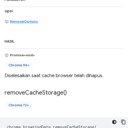
opsi
RemovalOptions
HASIL
Promise<void>
Chrome 96+
Diselesaikan saat cache browser telah dihapus.
remove
Cache
Storage(
)
Chrome 72+
chrome
.
browsingData
.
removeCacheStorage
(