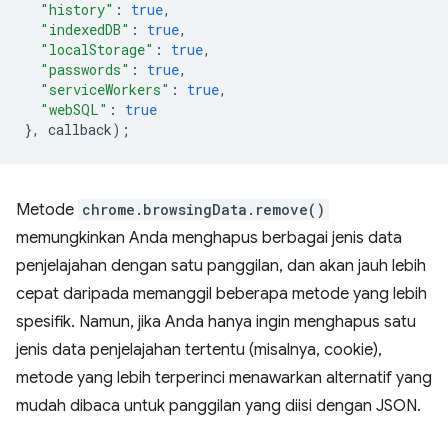
"history"
:
true
,
"indexedDB"
:
true
,
"localStorage"
:
true
,
"passwords"
:
true
,
"serviceWorkers"
:
true
,
"webSQL"
:
true
},
callback
);
Metode
chrome.browsingData.remove()
memungkinkan Anda menghapus berbagai jenis data
penjelajahan dengan satu panggilan, dan akan jauh lebih
cepat daripada memanggil beberapa metode yang lebih
spesifik. Namun, jika Anda hanya ingin menghapus satu
jenis data penjelajahan tertentu (misalnya, cookie),
metode yang lebih terperinci menawarkan alternatif yang
mudah dibaca untuk panggilan yang diisi dengan JSON.