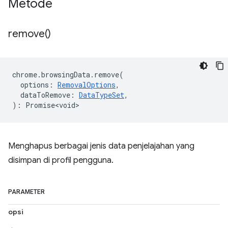
Metode
remove(
)
chrome
.
browsingData
.
remove
(
options
:
RemovalOptions
,
dataToRemove
:
DataTypeSet
,
)
:
Promise<void>
Menghapus berbagai jenis data penjelajahan yang
disimpan di profil pengguna.
PARAMETER
opsi