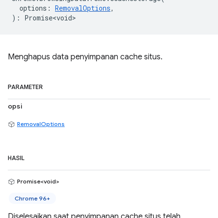
options
:
RemovalOptions
,
)
:
Promise<void>
Menghapus data penyimpanan cache situs.
PARAMETER
opsi
RemovalOptions
HASIL
Promise<void>
Chrome 96+
Diselesaikan saat penyimpanan cache situs telah