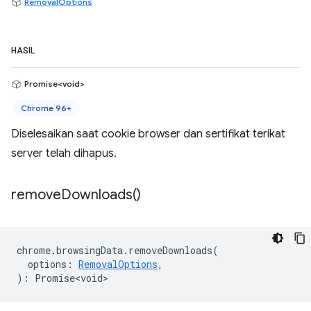
RemovalOptions
HASIL
Promise<void>
Chrome 96+
Diselesaikan saat cookie browser dan sertifikat terikat
server telah dihapus.
remove
Downloads(
)
chrome
.
browsingData
.
removeDownloads
(
options
:
RemovalOptions
,
)
:
Promise<void>