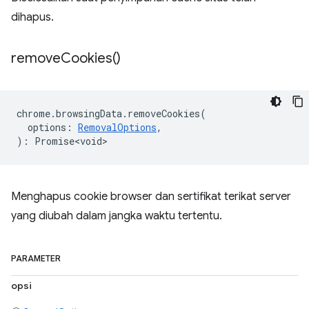
dihapus.
remove
Cookies(
)
chrome
.
browsingData
.
removeCookies
(
options
:
RemovalOptions
,
)
:
Promise<void>
Menghapus cookie browser dan sertifikat terikat server
yang diubah dalam jangka waktu tertentu.
PARAMETER
opsi