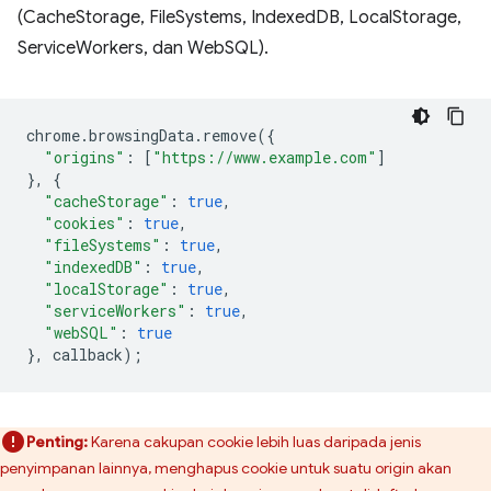
(CacheStorage, FileSystems, IndexedDB, LocalStorage,
ServiceWorkers, dan WebSQL).
chrome
.
browsingData
.
remove
({
"origins"
:
[
"https://www.example.com"
]
},
{
"cacheStorage"
:
true
,
"cookies"
:
true
,
"fileSystems"
:
true
,
"indexedDB"
:
true
,
"localStorage"
:
true
,
"serviceWorkers"
:
true
,
"webSQL"
:
true
},
callback
);
Penting:
Karena cakupan cookie lebih luas daripada jenis
penyimpanan lainnya, menghapus cookie untuk suatu origin akan