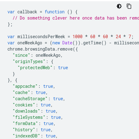
var
callback
=
function
()
{
// Do something clever here once data has been rem
};
var
millisecondsPerWeek
=
1000
*
60
*
60
*
24
*
7
;
var
oneWeekAgo
=
(
new
Date
()).
getTime
()
-
milliseco
chrome
.
browsingData
.
remove
({
"since"
:
oneWeekAgo
,
"originTypes"
:
{
"protectedWeb"
:
true
}
},
{
"appcache"
:
true
,
"cache"
:
true
,
"cacheStorage"
:
true
,
"cookies"
:
true
,
"downloads"
:
true
,
"fileSystems"
:
true
,
"formData"
:
true
,
"history"
:
true
,
"indexedDB"
:
true
,