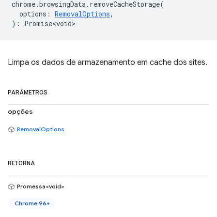
chrome
.
browsingData
.
removeCacheStorage
(
options
:
RemovalOptions
,
)
:
Promise<void>
Limpa os dados de armazenamento em cache dos sites.
PARÂMETROS
opções
RemovalOptions
RETORNA
Promessa<void>
Chrome 96+