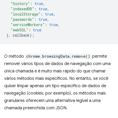
"history"
:
true
,
"indexedDB"
:
true
,
"localStorage"
:
true
,
"passwords"
:
true
,
"serviceWorkers"
:
true
,
"webSQL"
:
true
},
callback
);
O método
chrome.browsingData.remove()
permite
remover vários tipos de dados de navegação com uma
única chamada e é muito mais rápido do que chamar
vários métodos mais específicos. No entanto, se você
quiser limpar apenas um tipo específico de dados de
navegação (cookies, por exemplo), os métodos mais
granulares oferecem uma alternativa legível a uma
chamada preenchida com JSON.