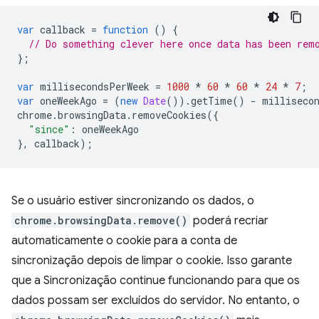
var
callback
=
function
()
{
// Do something clever here once data has been rem
};
var
millisecondsPerWeek
=
1000
*
60
*
60
*
24
*
7
;
var
oneWeekAgo
=
(
new
Date
()).
getTime
()
-
milliseco
chrome
.
browsingData
.
removeCookies
({
"since"
:
oneWeekAgo
},
callback
);
Se o usuário estiver sincronizando os dados, o
chrome.browsingData.remove()
poderá recriar
automaticamente o cookie para a conta de
sincronização depois de limpar o cookie. Isso garante
que a Sincronização continue funcionando para que os
dados possam ser excluídos do servidor. No entanto, o