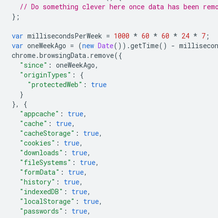
// Do something clever here once data has been rem
};
var
millisecondsPerWeek
=
1000
*
60
*
60
*
24
*
7
;
var
oneWeekAgo
=
(
new
Date
()).
getTime
()
-
milliseco
chrome
.
browsingData
.
remove
({
"since"
:
oneWeekAgo
,
"originTypes"
:
{
"protectedWeb"
:
true
}
},
{
"appcache"
:
true
,
"cache"
:
true
,
"cacheStorage"
:
true
,
"cookies"
:
true
,
"downloads"
:
true
,
"fileSystems"
:
true
,
"formData"
:
true
,
"history"
:
true
,
"indexedDB"
:
true
,
"localStorage"
:
true
,
"passwords"
:
true
,