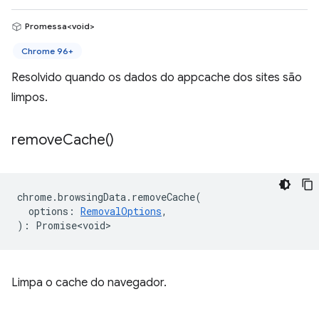
Promessa<void>
Chrome 96+
Resolvido quando os dados do appcache dos sites são
limpos.
remove
Cache(
)
chrome
.
browsingData
.
removeCache
(
options
:
RemovalOptions
,
)
:
Promise<void>
Limpa o cache do navegador.