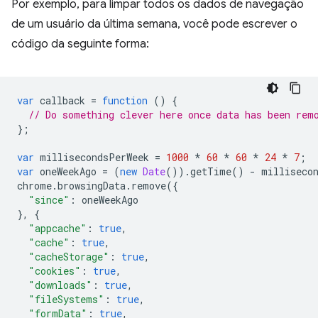
Por exemplo, para limpar todos os dados de navegação
de um usuário da última semana, você pode escrever o
código da seguinte forma:
var
callback
=
function
()
{
// Do something clever here once data has been rem
};
var
millisecondsPerWeek
=
1000
*
60
*
60
*
24
*
7
;
var
oneWeekAgo
=
(
new
Date
()).
getTime
()
-
milliseco
chrome
.
browsingData
.
remove
({
"since"
:
oneWeekAgo
},
{
"appcache"
:
true
,
"cache"
:
true
,
"cacheStorage"
:
true
,
"cookies"
:
true
,
"downloads"
:
true
,
"fileSystems"
:
true
,
"formData"
:
true
,