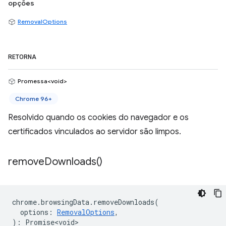
opções
RemovalOptions
RETORNA
Promessa<void>
Chrome 96+
Resolvido quando os cookies do navegador e os
certificados vinculados ao servidor são limpos.
remove
Downloads(
)
chrome
.
browsingData
.
removeDownloads
(
options
:
RemovalOptions
,
)
:
Promise<void>