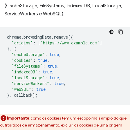
(CacheStorage, FileSystems, IndexedDB, LocalStorage,
ServiceWorkers e WebSQL).
chrome
.
browsingData
.
remove
({
"origins"
:
[
"https://www.example.com"
]
},
{
"cacheStorage"
:
true
,
"cookies"
:
true
,
"fileSystems"
:
true
,
"indexedDB"
:
true
,
"localStorage"
:
true
,
"serviceWorkers"
:
true
,
"webSQL"
:
true
},
callback
);
Importante
:como os cookies têm um escopo mais amplo do que
outros tipos de armazenamento, excluir os cookies de uma origem