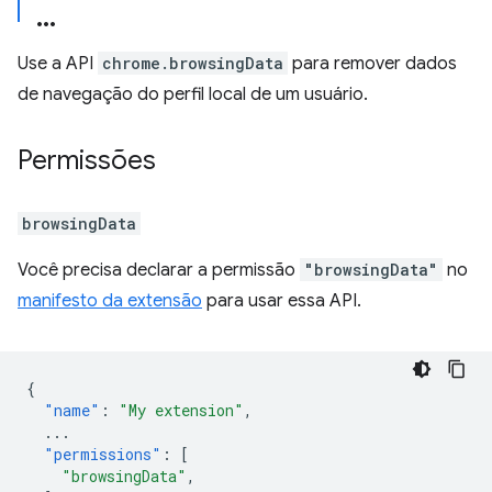
Use a API
chrome.browsingData
para remover dados
de navegação do perfil local de um usuário.
Permissões
browsingData
Você precisa declarar a permissão
"browsingData"
no
manifesto da extensão
para usar essa API.
{
"name"
:
"My extension"
,
...
"permissions"
:
[
"browsingData"
,