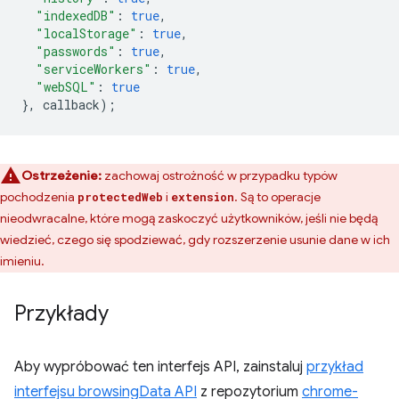
"indexedDB"
:
true
,
"localStorage"
:
true
,
"passwords"
:
true
,
"serviceWorkers"
:
true
,
"webSQL"
:
true
},
callback
);
Ostrzeżenie:
zachowaj ostrożność w przypadku typów
pochodzenia
i
. Są to operacje
protectedWeb
extension
nieodwracalne, które mogą zaskoczyć użytkowników, jeśli nie będą
wiedzieć, czego się spodziewać, gdy rozszerzenie usunie dane w ich
imieniu.
Przykłady
Aby wypróbować ten interfejs API, zainstaluj
przykład
interfejsu browsingData API
z repozytorium
chrome-