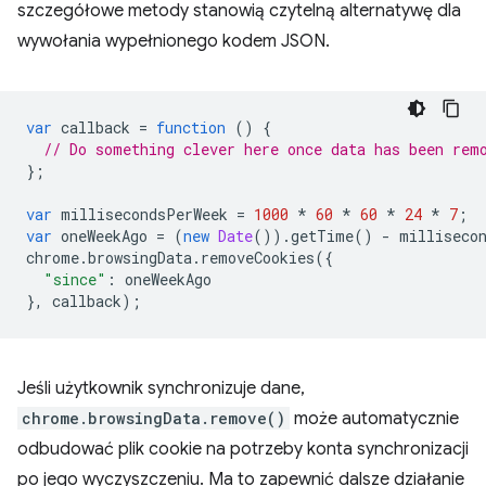
szczegółowe metody stanowią czytelną alternatywę dla
wywołania wypełnionego kodem JSON.
var
callback
=
function
()
{
// Do something clever here once data has been rem
};
var
millisecondsPerWeek
=
1000
*
60
*
60
*
24
*
7
;
var
oneWeekAgo
=
(
new
Date
()).
getTime
()
-
milliseco
chrome
.
browsingData
.
removeCookies
({
"since"
:
oneWeekAgo
},
callback
);
Jeśli użytkownik synchronizuje dane,
chrome.browsingData.remove()
może automatycznie
odbudować plik cookie na potrzeby konta synchronizacji
po jego wyczyszczeniu. Ma to zapewnić dalsze działanie