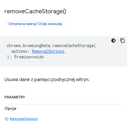
remove
Cache
Storage(
)
Chrome w wersji 72 lub nowszej
chrome
.
browsingData
.
removeCacheStorage
(
options
:
RemovalOptions
,
)
:
Promise<void>
Usuwa dane z pamięci podręcznej witryn.
PARAMETRY
Opcje
RemovalOptions