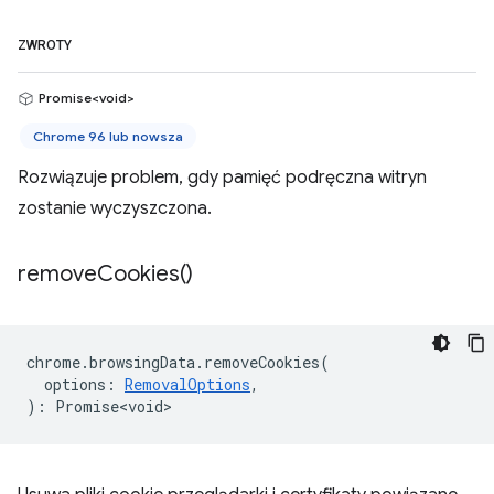
ZWROTY
Promise<void>
Chrome 96 lub nowsza
Rozwiązuje problem, gdy pamięć podręczna witryn
zostanie wyczyszczona.
remove
Cookies(
)
chrome
.
browsingData
.
removeCookies
(
options
:
RemovalOptions
,
)
:
Promise<void>