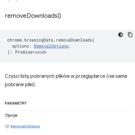
remove
Downloads(
)
chrome
.
browsingData
.
removeDownloads
(
options
:
RemovalOptions
,
)
:
Promise<void>
Czyści listę pobranych plików w przeglądarce (
nie
same
pobrane pliki).
PARAMETRY
Opcje
RemovalOptions