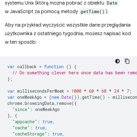
systemu Unix (którą można pobrać z obiektu
Date
w JavaScript za pomocą metody
getTime()
).
Aby na przykład wyczyścić wszystkie dane przeglądania
użytkownika z ostatniego tygodnia, możesz napisać kod
w ten sposób:
var
callback
=
function
()
{
// Do something clever here once data has been rem
};
var
millisecondsPerWeek
=
1000
*
60
*
60
*
24
*
7
;
var
oneWeekAgo
=
(
new
Date
()).
getTime
()
-
milliseco
chrome
.
browsingData
.
remove
({
"since"
:
oneWeekAgo
},
{
"appcache"
:
true
,
"cache"
:
true
,
"cacheStorage"
:
true
,