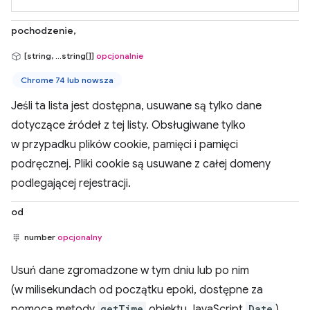
pochodzenie,
[string, ...string[]]
opcjonalnie
Chrome 74 lub nowsza
Jeśli ta lista jest dostępna, usuwane są tylko dane
dotyczące źródeł z tej listy. Obsługiwane tylko
w przypadku plików cookie, pamięci i pamięci
podręcznej. Pliki cookie są usuwane z całej domeny
podlegającej rejestracji.
od
number
opcjonalny
Usuń dane zgromadzone w tym dniu lub po nim
(w milisekundach od początku epoki, dostępne za
pomocą metody
getTime
obiektu JavaScript
Date
).