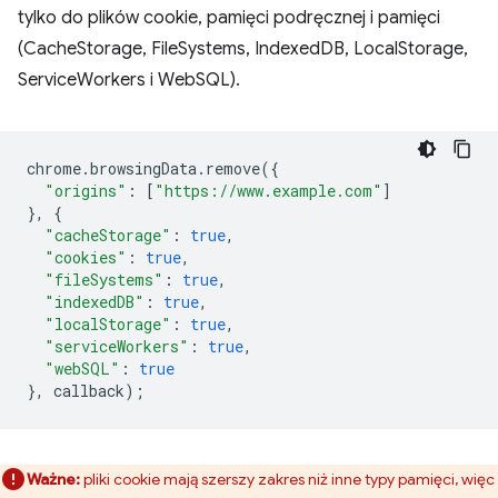
tylko do plików cookie, pamięci podręcznej i pamięci
(CacheStorage, FileSystems, IndexedDB, LocalStorage,
ServiceWorkers i WebSQL).
chrome
.
browsingData
.
remove
({
"origins"
:
[
"https://www.example.com"
]
},
{
"cacheStorage"
:
true
,
"cookies"
:
true
,
"fileSystems"
:
true
,
"indexedDB"
:
true
,
"localStorage"
:
true
,
"serviceWorkers"
:
true
,
"webSQL"
:
true
},
callback
);
Ważne:
pliki cookie mają szerszy zakres niż inne typy pamięci, więc