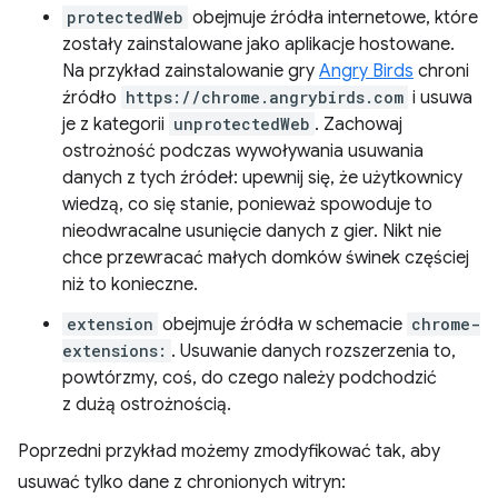
protectedWeb
obejmuje źródła internetowe, które
zostały zainstalowane jako aplikacje hostowane.
Na przykład zainstalowanie gry
Angry Birds
chroni
źródło
https://chrome.angrybirds.com
i usuwa
je z kategorii
unprotectedWeb
. Zachowaj
ostrożność podczas wywoływania usuwania
danych z tych źródeł: upewnij się, że użytkownicy
wiedzą, co się stanie, ponieważ spowoduje to
nieodwracalne usunięcie danych z gier. Nikt nie
chce przewracać małych domków świnek częściej
niż to konieczne.
extension
obejmuje źródła w schemacie
chrome-
extensions:
. Usuwanie danych rozszerzenia to,
powtórzmy, coś, do czego należy podchodzić
z dużą ostrożnością.
Poprzedni przykład możemy zmodyfikować tak, aby
usuwać tylko dane z chronionych witryn: