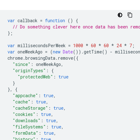
var
callback
=
function
()
{
// Do something clever here once data has been rem
};
var
millisecondsPerWeek
=
1000
*
60
*
60
*
24
*
7
;
var
oneWeekAgo
=
(
new
Date
()).
getTime
()
-
milliseco
chrome
.
browsingData
.
remove
({
"since"
:
oneWeekAgo
,
"originTypes"
:
{
"protectedWeb"
:
true
}
},
{
"appcache"
:
true
,
"cache"
:
true
,
"cacheStorage"
:
true
,
"cookies"
:
true
,
"downloads"
:
true
,
"fileSystems"
:
true
,
"formData"
:
true
,
"history"
:
true
,