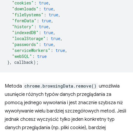
"cookies"
:
true
,
"downloads"
:
true
,
"fileSystems"
:
true
,
"formData"
:
true
,
"history"
:
true
,
"indexedDB"
:
true
,
"localStorage"
:
true
,
"passwords"
:
true
,
"serviceWorkers"
:
true
,
"webSQL"
:
true
},
callback
);
Metoda
chrome.browsingData.remove()
umożliwia
usunięcie różnych typów danych przeglądania za
pomocą jednego wywołania i jest znacznie szybsza niż
wywoływanie wielu bardziej szczegółowych metod. Jeśli
jednak chcesz wyczyścić tylko jeden konkretny typ
danych przeglądania (np. pliki cookie), bardziej