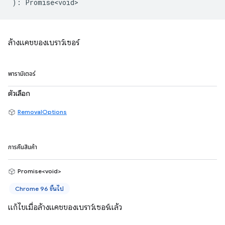
)
:
Promise<void>
ล้างแคชของเบราว์เซอร์
พารามิเตอร์
ตัวเลือก
RemovalOptions
การคืนสินค้า
Promise<void>
Chrome 96 ขึ้นไป
แก้ไขเมื่อล้างแคชของเบราว์เซอร์แล้ว