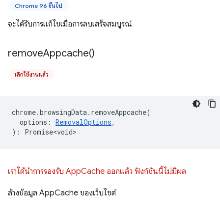
Chrome 96 ขึ้นไป
จะได้รับการแก้ไขเมื่อการลบเสร็จสมบูรณ์
remove
Appcache(
)
เลิกใช้งานแล้ว
chrome
.
browsingData
.
removeAppcache
(
options
:
RemovalOptions
,
)
:
Promise<void>
เราได้นำการรองรับ AppCache ออกแล้ว ฟังก์ชันนี้ไม่มีผล
ล้างข้อมูล AppCache ของเว็บไซต์