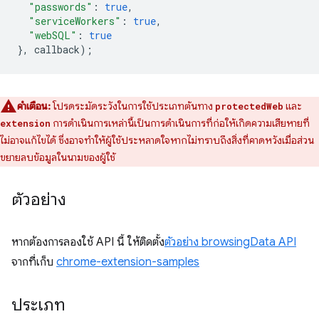
"passwords"
:
true
,
"serviceWorkers"
:
true
,
"webSQL"
:
true
},
callback
);
คำเตือน:
โปรดระมัดระวังในการใช้ประเภทต้นทาง
และ
protectedWeb
การดำเนินการเหล่านี้เป็นการดำเนินการที่ก่อให้เกิดความเสียหายที่
extension
ไม่อาจแก้ไขได้ ซึ่งอาจทำให้ผู้ใช้ประหลาดใจหากไม่ทราบถึงสิ่งที่คาดหวังเมื่อส่วน
ขยายลบข้อมูลในนามของผู้ใช้
ตัวอย่าง
หากต้องการลองใช้ API นี้ ให้ติดตั้ง
ตัวอย่าง browsingData API
จากที่เก็บ
chrome-extension-samples
ประเภท