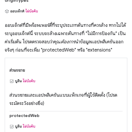
originTypes
ออบเจ็กต์
ไม่บังคับ
ออบเจ็กต์ที่มีพร็อพเพอร์ตี้ที่ระบุประเภทต้นทางที่ควรล้าง หากไม่ได้
ระบุออบเจ็กต์นี้ ระบบจะล้างเฉพาะต้นทางที่ "ไม่มีการป้องกัน" เป็น
ค่าเริ่มต้น โปรดตรวจสอบว่าคุณ
ต้องการ
นำข้อมูลแอปพลิเคชันออก
จริงๆ ก่อนที่จะเพิ่ม "protectedWeb" หรือ "extensions"
ส่วนขยาย
บูลีน
ไม่บังคับ
ส่วนขยายและแอปพลิเคชันแบบแพ็กเกจที่ผู้ใช้ติดตั้ง (โปรด
ระมัดระวังอย่างยิ่ง)
protectedWeb
บูลีน
ไม่บังคับ