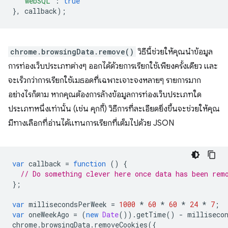
"webSQL"
:
true
},
callback
);
chrome.browsingData.remove()
วิธีนี้ช่วยให้คุณนำข้อมูล
การท่องเว็บประเภทต่างๆ ออกได้ด้วยการเรียกใช้เพียงครั้งเดียว และ
จะเร็วกว่าการเรียกใช้เมธอดที่เฉพาะเจาะจงหลายๆ รายการมาก
อย่างไรก็ตาม หากคุณต้องการล้างข้อมูลการท่องเว็บประเภทใด
ประเภทหนึ่งเท่านั้น (เช่น คุกกี้) วิธีการที่ละเอียดยิ่งขึ้นจะช่วยให้คุณ
มีทางเลือกที่อ่านได้แทนการเรียกที่เต็มไปด้วย JSON
var
callback
=
function
()
{
// Do something clever here once data has been rem
};
var
millisecondsPerWeek
=
1000
*
60
*
60
*
24
*
7
;
var
oneWeekAgo
=
(
new
Date
()).
getTime
()
-
milliseco
chrome
.
browsingData
.
removeCookies
({