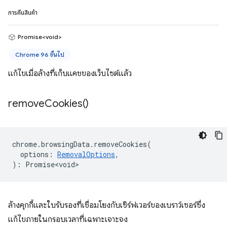
การคืนสินค้า
Promise<void>
Chrome 96 ขึ้นไป
แก้ไขเมื่อล้างที่เก็บแคชของเว็บไซต์แล้ว
remove
Cookies(
)
chrome
.
browsingData
.
removeCookies
(
options
:
RemovalOptions
,
)
:
Promise<void>
ล้างคุกกี้และใบรับรองที่เชื่อมโยงกับเซิร์ฟเวอร์ของเบราว์เซอร์ซึ่ง
แก้ไขภายในกรอบเวลาที่เฉพาะเจาะจง