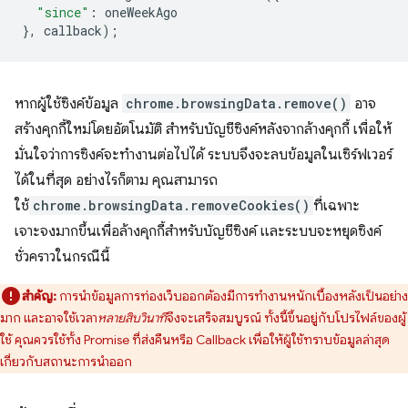
"since"
:
oneWeekAgo
},
callback
);
หากผู้ใช้ซิงค์ข้อมูล
chrome.browsingData.remove()
อาจ
สร้างคุกกี้ใหม่โดยอัตโนมัติ สำหรับบัญชีซิงค์หลังจากล้างคุกกี้ เพื่อให้
มั่นใจว่าการซิงค์จะทำงานต่อไปได้ ระบบจึงจะลบข้อมูลในเซิร์ฟเวอร์
ได้ในที่สุด อย่างไรก็ตาม คุณสามารถ
ใช้
chrome.browsingData.removeCookies()
ที่เฉพาะ
เจาะจงมากขึ้นเพื่อล้างคุกกี้สำหรับบัญชีซิงค์ และระบบจะหยุดซิงค์
ชั่วคราวในกรณีนี้
สำคัญ:
การนำข้อมูลการท่องเว็บออกต้องมีการทำงานหนักเบื้องหลังเป็นอย่าง
มาก และอาจใช้เวลา
หลายสิบวินาที
จึงจะเสร็จสมบูรณ์ ทั้งนี้ขึ้นอยู่กับโปรไฟล์ของผู้
ใช้ คุณควรใช้ทั้ง Promise ที่ส่งคืนหรือ Callback เพื่อให้ผู้ใช้ทราบข้อมูลล่าสุด
เกี่ยวกับสถานะการนำออก