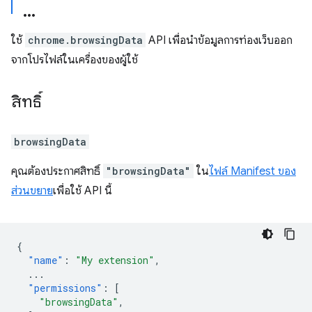
ใช้
chrome.browsingData
API เพื่อนำข้อมูลการท่องเว็บออก
จากโปรไฟล์ในเครื่องของผู้ใช้
สิทธิ์
browsingData
คุณต้องประกาศสิทธิ์
"browsingData"
ใน
ไฟล์ Manifest ของ
ส่วนขยาย
เพื่อใช้ API นี้
{
"name"
:
"My extension"
,
...
"permissions"
:
[
"browsingData"
,