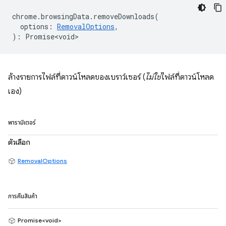
chrome
.
browsingData
.
removeDownloads
(
options
:
RemovalOptions
,
)
:
Promise<void>
ล้างรายการไฟล์ที่ดาวน์โหลดของเบราว์เซอร์ (
ไม่ใช่
ไฟล์ที่ดาวน์โหลด
เอง)
พารามิเตอร์
ตัวเลือก
RemovalOptions
การคืนสินค้า
Promise<void>