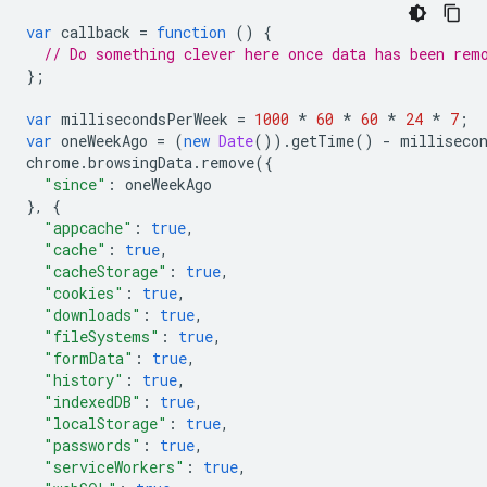
var
callback
=
function
()
{
// Do something clever here once data has been rem
};
var
millisecondsPerWeek
=
1000
*
60
*
60
*
24
*
7
;
var
oneWeekAgo
=
(
new
Date
()).
getTime
()
-
milliseco
chrome
.
browsingData
.
remove
({
"since"
:
oneWeekAgo
},
{
"appcache"
:
true
,
"cache"
:
true
,
"cacheStorage"
:
true
,
"cookies"
:
true
,
"downloads"
:
true
,
"fileSystems"
:
true
,
"formData"
:
true
,
"history"
:
true
,
"indexedDB"
:
true
,
"localStorage"
:
true
,
"passwords"
:
true
,
"serviceWorkers"
:
true
,