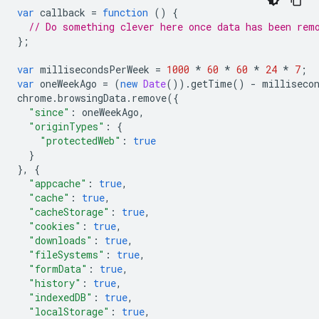
var
callback
=
function
()
{
// Do something clever here once data has been rem
};
var
millisecondsPerWeek
=
1000
*
60
*
60
*
24
*
7
;
var
oneWeekAgo
=
(
new
Date
()).
getTime
()
-
milliseco
chrome
.
browsingData
.
remove
({
"since"
:
oneWeekAgo
,
"originTypes"
:
{
"protectedWeb"
:
true
}
},
{
"appcache"
:
true
,
"cache"
:
true
,
"cacheStorage"
:
true
,
"cookies"
:
true
,
"downloads"
:
true
,
"fileSystems"
:
true
,
"formData"
:
true
,
"history"
:
true
,
"indexedDB"
:
true
,
"localStorage"
:
true
,