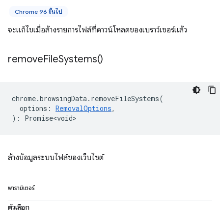
Chrome 96 ขึ้นไป
จะแก้ไขเมื่อล้างรายการไฟล์ที่ดาวน์โหลดของเบราว์เซอร์แล้ว
remove
File
Systems(
)
chrome
.
browsingData
.
removeFileSystems
(
options
:
RemovalOptions
,
)
:
Promise<void>
ล้างข้อมูลระบบไฟล์ของเว็บไซต์
พารามิเตอร์
ตัวเลือก