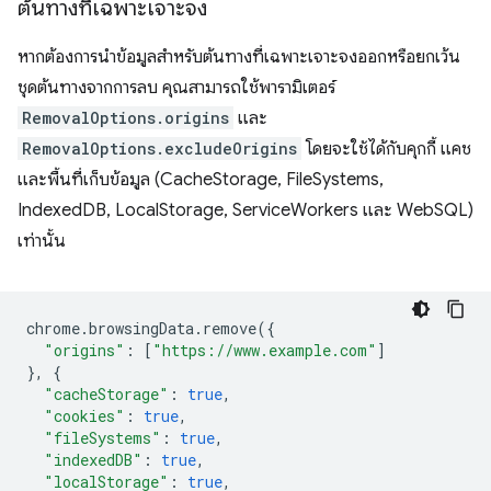
ต้นทางที่เฉพาะเจาะจง
หากต้องการนำข้อมูลสำหรับต้นทางที่เฉพาะเจาะจงออกหรือยกเว้น
ชุดต้นทางจากการลบ คุณสามารถใช้พารามิเตอร์
RemovalOptions.origins
และ
RemovalOptions.excludeOrigins
โดยจะใช้ได้กับคุกกี้ แคช
และพื้นที่เก็บข้อมูล (CacheStorage, FileSystems,
IndexedDB, LocalStorage, ServiceWorkers และ WebSQL)
เท่านั้น
chrome
.
browsingData
.
remove
({
"origins"
:
[
"https://www.example.com"
]
},
{
"cacheStorage"
:
true
,
"cookies"
:
true
,
"fileSystems"
:
true
,
"indexedDB"
:
true
,
"localStorage"
:
true
,