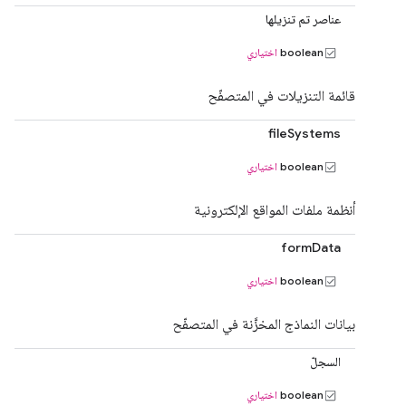
عناصر تم تنزيلها
boolean
اختياري
قائمة التنزيلات في المتصفّح
fileSystems
boolean
اختياري
أنظمة ملفات المواقع الإلكترونية
formData
boolean
اختياري
بيانات النماذج المخزَّنة في المتصفّح
السجلّ
boolean
اختياري