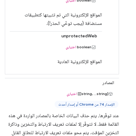
boolean
اختياري
المواقع الإلكترونية التي تم تثبيتها كتطبيقات
مستضافة (يجب توخّي الحذر!).
unprotectedWeb
boolean
اختياري
المواقع الإلكترونية العادية
المصادر
[string, ...string[]]
اختياري
الإصدار 74 من Chrome أو إصدار أحدث
عند توفّرها، يتم حذف البيانات الخاصة بالمصادر الواردة في هذه
القائمة فقط. لا تتوفّر إلا لملفات تعريف الارتباط والتخزين وذاكرة
التخزين المؤقت. يتم محو ملفات تعريف الارتباط للنطاق القابل