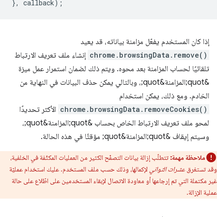
},
callback
);
إذا كان المستخدم يفعّل مزامنة بياناته، قد يعيد
chrome.browsingData.remove()
إنشاء ملف تعريف الارتباط
تلقائيًا لحساب المزامنة بعد محوه. ويتم ذلك لضمان استمرار عمل ميزة
&quot;المزامنة&quot;، وبالتالي يمكن حذف البيانات في النهاية من
الخادم. ومع ذلك، يمكن استخدام
chrome.browsingData.removeCookies()
الأكثر تحديدًا
لمحو ملف تعريف الارتباط الخاص بحساب &quot;المزامنة&quot;،
وسيتم إيقاف &quot;المزامنة&quot; مؤقتًا في هذه الحالة.
ملاحظة مهمة:
تتطلّب إزالة بيانات التصفّح الكثير من العمليات المكثّفة في الخلفية،
وقد تستغرق
عشرات الثواني
لإكمالها، وذلك حسب ملف المستخدم. عليك استخدام عمليّة
غير مكتملة التي تم إرجاعها أو معاودة الاتصال لإبقاء المستخدمين على اطّلاع على حالة
عملية الإزالة.