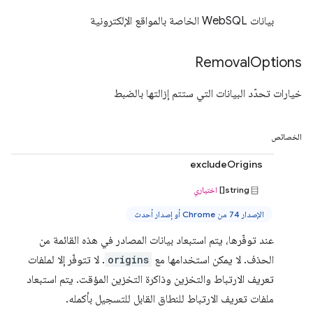
بيانات WebSQL الخاصة بالمواقع الإلكترونية
Removal
Options
خيارات تحدّد البيانات التي ستتم إزالتها بالضبط
الخصائص
excludeOrigins
string[]
اختياري
الإصدار 74 من Chrome أو إصدار أحدث
عند توفّرها، يتم استبعاد بيانات المصادر في هذه القائمة من
الحذف. لا يمكن استخدامها مع
origins
. لا تتوفّر إلا لملفات
تعريف الارتباط والتخزين وذاكرة التخزين المؤقت. يتم استبعاد
ملفات تعريف الارتباط للنطاق القابل للتسجيل بأكمله.