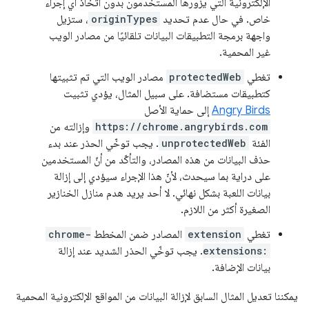
الإلكترونية التي يزورها المستخدمون بدون اتّخاذ أي إجراء
خاص. في حال عدم تحديد
originTypes
، ستزيل
واجهة برمجة التطبيقات البيانات تلقائيًا من مصادر الويب
غير المحمية.
تغطي
protectedWeb
مصادر الويب التي تم تثبيتها
كتطبيقات مستضافة. على سبيل المثال، يؤدي تثبيت
Angry Birds
إلى حماية الأصل
https://chrome.angrybirds.com
وإزالته من
الفئة
unprotectedWeb
. يجب توخّي الحذر عند بدء
حذف البيانات من هذه المصادر، والتأكّد من أنّ المستخدمين
على دراية بما سيحدث، لأنّ هذا الإجراء سيؤدي إلى إزالة
بيانات اللعبة بشكل نهائي. لا أحد يريد هدم منازل الخنازير
الصغيرة أكثر من اللازم.
تغطي
extension
المصادر ضمن المخطط
chrome-
extensions:
. يجب توخّي الحذر الشديد عند إزالة
بيانات الإضافة.
يمكننا تعديل المثال السابق لإزالة البيانات من المواقع الإلكترونية المحمية