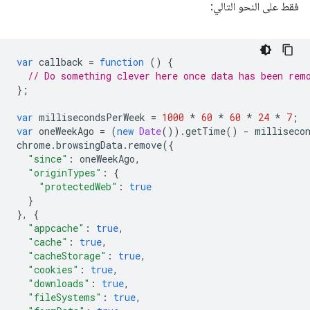
فقط على النحو التالي:
var
callback
=
function
()
{
// Do something clever here once data has been rem
};
var
millisecondsPerWeek
=
1000
*
60
*
60
*
24
*
7
;
var
oneWeekAgo
=
(
new
Date
()).
getTime
()
-
milliseco
chrome
.
browsingData
.
remove
({
"since"
:
oneWeekAgo
,
"originTypes"
:
{
"protectedWeb"
:
true
}
},
{
"appcache"
:
true
,
"cache"
:
true
,
"cacheStorage"
:
true
,
"cookies"
:
true
,
"downloads"
:
true
,
"fileSystems"
:
true
,