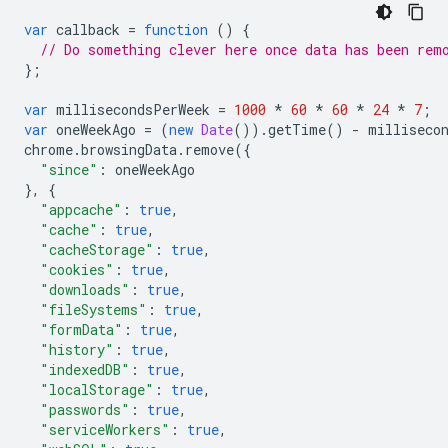
var
callback
=
function
()
{
// Do something clever here once data has been rem
};
var
millisecondsPerWeek
=
1000
*
60
*
60
*
24
*
7
;
var
oneWeekAgo
=
(
new
Date
()).
getTime
()
-
milliseco
chrome
.
browsingData
.
remove
({
"since"
:
oneWeekAgo
},
{
"appcache"
:
true
,
"cache"
:
true
,
"cacheStorage"
:
true
,
"cookies"
:
true
,
"downloads"
:
true
,
"fileSystems"
:
true
,
"formData"
:
true
,
"history"
:
true
,
"indexedDB"
:
true
,
"localStorage"
:
true
,
"passwords"
:
true
,
"serviceWorkers"
:
true
,