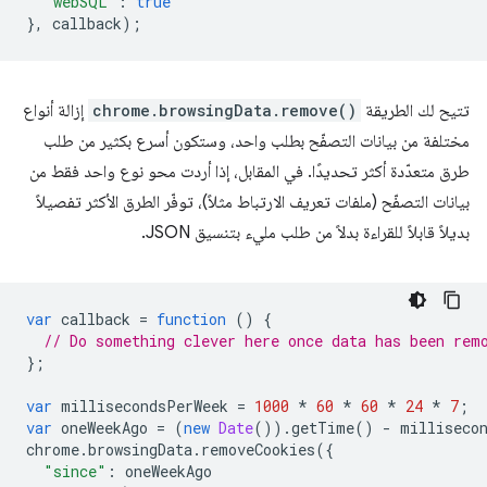
"webSQL"
:
true
},
callback
);
تتيح لك الطريقة
chrome.browsingData.remove()
إزالة أنواع
مختلفة من بيانات التصفّح بطلب واحد، وستكون أسرع بكثير من طلب
طرق متعدّدة أكثر تحديدًا. في المقابل، إذا أردت محو نوع واحد فقط من
بيانات التصفّح (ملفات تعريف الارتباط مثلاً)، توفّر الطرق الأكثر تفصيلاً
بديلاً قابلاً للقراءة بدلاً من طلب مليء بتنسيق JSON.
var
callback
=
function
()
{
// Do something clever here once data has been rem
};
var
millisecondsPerWeek
=
1000
*
60
*
60
*
24
*
7
;
var
oneWeekAgo
=
(
new
Date
()).
getTime
()
-
milliseco
chrome
.
browsingData
.
removeCookies
({
"since"
:
oneWeekAgo