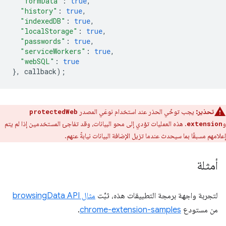
"formData"
:
true
,
"history"
:
true
,
"indexedDB"
:
true
,
"localStorage"
:
true
,
"passwords"
:
true
,
"serviceWorkers"
:
true
,
"webSQL"
:
true
},
callback
);
تحذير:
يجب توخّي الحذر عند استخدام نوعَي المصدر
protectedWeb
و
. هذه العمليات تؤدي إلى محو البيانات، وقد تفاجئ المستخدمين إذا لم يتم
extension
إعلامهم مسبقًا بما سيحدث عندما تزيل الإضافة البيانات نيابةً عنهم.
أمثلة
لتجربة واجهة برمجة التطبيقات هذه، ثبِّت
مثال browsingData API
من مستودع
chrome-extension-samples
.