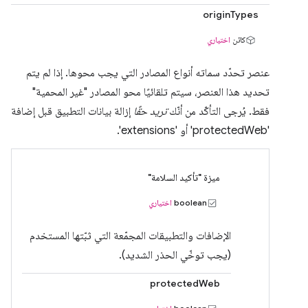
originTypes
كائن
اختياري
عنصر تحدّد سماته أنواع المصادر التي يجب محوها. إذا لم يتم
تحديد هذا العنصر، سيتم تلقائيًا محو المصادر "غير المحمية"
فقط. يُرجى التأكّد من أنّك
تريد حقًا
إزالة بيانات التطبيق قبل إضافة
'protectedWeb' أو 'extensions'.
ميزة "تأكيد السلامة"
boolean
اختياري
الإضافات والتطبيقات المجمّعة التي ثبّتها المستخدم
(يجب توخّي الحذر الشديد).
protectedWeb