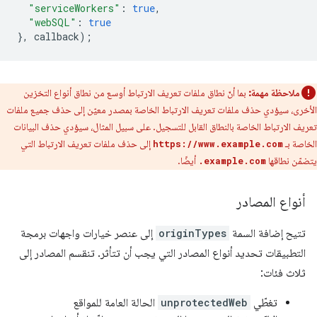
"serviceWorkers"
:
true
,
"webSQL"
:
true
},
callback
);
ملاحظة مهمة:
بما أنّ نطاق ملفات تعريف الارتباط أوسع من نطاق أنواع التخزين
الأخرى، سيؤدي حذف ملفات تعريف الارتباط الخاصة بمصدر معيّن إلى حذف جميع ملفات
تعريف الارتباط الخاصة بالنطاق القابل للتسجيل. على سبيل المثال، سيؤدي حذف البيانات
الخاصة بـ
إلى حذف ملفات تعريف الارتباط التي
https://www.example.com
يتضمّن نطاقها
أيضًا.
.example.com
أنواع المصادر
تتيح إضافة السمة
originTypes
إلى عنصر خيارات واجهات برمجة
التطبيقات تحديد أنواع المصادر التي يجب أن تتأثر. تنقسم المصادر إلى
ثلاث فئات:
تغطّي
unprotectedWeb
الحالة العامة للمواقع