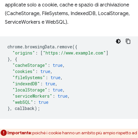
applicate solo a cookie, cache e spazio di archiviazione
(CacheStorage, FileSystems, IndexedDB, LocalStorage,
ServiceWorkers e WebSQL).
chrome
.
browsingData
.
remove
({
"origins"
:
[
"https://www.example.com"
]
},
{
"cacheStorage"
:
true
,
"cookies"
:
true
,
"fileSystems"
:
true
,
"indexedDB"
:
true
,
"localStorage"
:
true
,
"serviceWorkers"
:
true
,
"webSQL"
:
true
},
callback
);
Importante
:poiché i cookie hanno un ambito più ampio rispetto ad