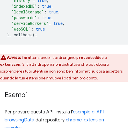
"history"
:
true
,
"indexedDB"
:
true
,
"localStorage"
:
true
,
"passwords"
:
true
,
"serviceWorkers"
:
true
,
"webSQL"
:
true
},
callback
);
Avviso:
fai attenzione ai tipi di origine
e
protectedWeb
. Si tratta di operazioni distruttive che potrebbero
extension
sorprendere i tuoi utenti se non sono ben informati su cosa aspettarsi
quando la tua estensione rimuove i dati per loro conto.
Esempi
Per provare questa API, installa l'
esempio di API
browsingData
dal repository
chrome-extension-