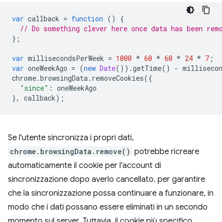
var
callback
=
function
()
{
// Do something clever here once data has been rem
};
var
millisecondsPerWeek
=
1000
*
60
*
60
*
24
*
7
;
var
oneWeekAgo
=
(
new
Date
()).
getTime
()
-
milliseco
chrome
.
browsingData
.
removeCookies
({
"since"
:
oneWeekAgo
},
callback
);
Se l'utente sincronizza i propri dati,
chrome.browsingData.remove()
potrebbe ricreare
automaticamente il cookie per l'account di
sincronizzazione dopo averlo cancellato. per garantire
che la sincronizzazione possa continuare a funzionare, in
modo che i dati possano essere eliminati in un secondo
momento sul server. Tuttavia, il cookie più specifico