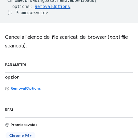
chrome
.
browsingData
.
removeDownloads
(
options
:
RemovalOptions
,
)
:
Promise<void>
Cancella l'elenco dei file scaricati del browser (
non
i file
scaricati).
PARAMETRI
opzioni
RemovalOptions
RESI
Promise<void>
Chrome 96+