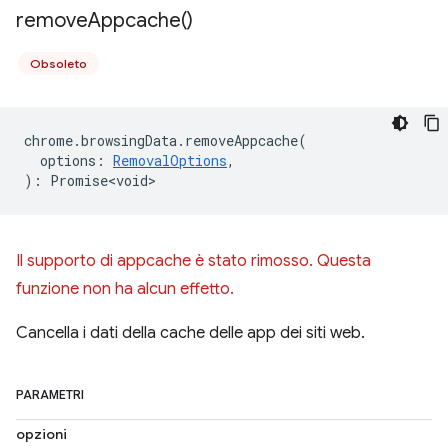
remove
Appcache(
)
Obsoleto
chrome
.
browsingData
.
removeAppcache
(
options
:
RemovalOptions
,
)
:
Promise<void>
Il supporto di appcache è stato rimosso. Questa
funzione non ha alcun effetto.
Cancella i dati della cache delle app dei siti web.
PARAMETRI
opzioni