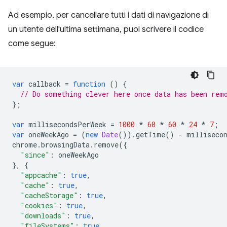
Ad esempio, per cancellare tutti i dati di navigazione di
un utente dell'ultima settimana, puoi scrivere il codice
come segue:
var
callback
=
function
()
{
// Do something clever here once data has been rem
};
var
millisecondsPerWeek
=
1000
*
60
*
60
*
24
*
7
;
var
oneWeekAgo
=
(
new
Date
()).
getTime
()
-
milliseco
chrome
.
browsingData
.
remove
({
"since"
:
oneWeekAgo
},
{
"appcache"
:
true
,
"cache"
:
true
,
"cacheStorage"
:
true
,
"cookies"
:
true
,
"downloads"
:
true
,
"fileSystems"
:
true
,