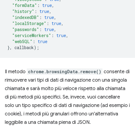
"formData"
:
true
,
"history"
:
true
,
"indexedDB"
:
true
,
"localStorage"
:
true
,
"passwords"
:
true
,
"serviceWorkers"
:
true
,
"webSQL"
:
true
},
callback
);
Il metodo
chrome.browsingData.remove()
consente di
rimuovere vari tipi di dati di navigazione con una singola
chiamata e sarà molto più veloce rispetto alla chiamata
di più metodi più specifici. Se, invece, vuoi cancellare
solo un tipo specifico di dati di navigazione (ad esempio i
cookie), i metodi più granulari offrono un'alternativa
leggibile a una chiamata piena di JSON.