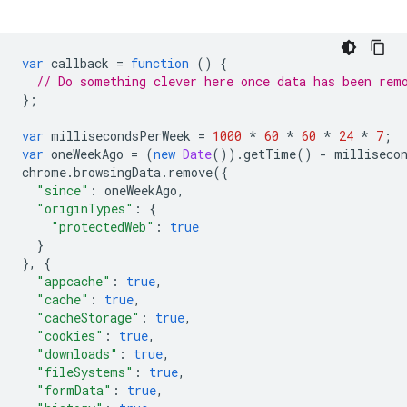
var
callback
=
function
()
{
// Do something clever here once data has been rem
};
var
millisecondsPerWeek
=
1000
*
60
*
60
*
24
*
7
;
var
oneWeekAgo
=
(
new
Date
()).
getTime
()
-
milliseco
chrome
.
browsingData
.
remove
({
"since"
:
oneWeekAgo
,
"originTypes"
:
{
"protectedWeb"
:
true
}
},
{
"appcache"
:
true
,
"cache"
:
true
,
"cacheStorage"
:
true
,
"cookies"
:
true
,
"downloads"
:
true
,
"fileSystems"
:
true
,
"formData"
:
true
,