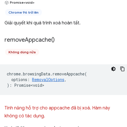
Promise<void>
Chrome 96 trở lên
Giải quyết khi quá trình xoá hoàn tất.
remove
Appcache(
)
Không dùng nữa
chrome
.
browsingData
.
removeAppcache
(
options
:
RemovalOptions
,
)
:
Promise<void>
Tính năng hỗ trợ cho appcache đã bị xoá. Hàm này
không có tác dụng.