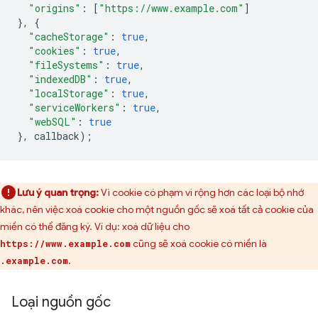
"origins"
:
[
"https://www.example.com"
]
},
{
"cacheStorage"
:
true
,
"cookies"
:
true
,
"fileSystems"
:
true
,
"indexedDB"
:
true
,
"localStorage"
:
true
,
"serviceWorkers"
:
true
,
"webSQL"
:
true
},
callback
);
Lưu ý quan trọng:
Vì cookie có phạm vi rộng hơn các loại bộ nhớ
khác, nên việc xoá cookie cho một nguồn gốc sẽ xoá tất cả cookie của
miền có thể đăng ký. Ví dụ: xoá dữ liệu cho
cũng sẽ xoá cookie có miền là
https://www.example.com
.
.example.com
Loại nguồn gốc