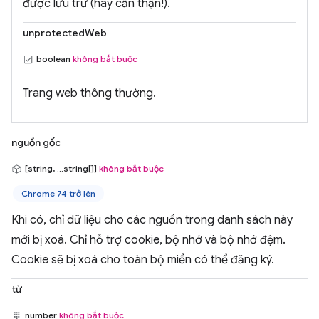
được lưu trữ (hãy cẩn thận!).
unprotectedWeb
boolean
không bắt buộc
Trang web thông thường.
nguồn gốc
[string, ...string[]]
không bắt buộc
Chrome 74 trở lên
Khi có, chỉ dữ liệu cho các nguồn trong danh sách này
mới bị xoá. Chỉ hỗ trợ cookie, bộ nhớ và bộ nhớ đệm.
Cookie sẽ bị xoá cho toàn bộ miền có thể đăng ký.
từ
number
không bắt buộc