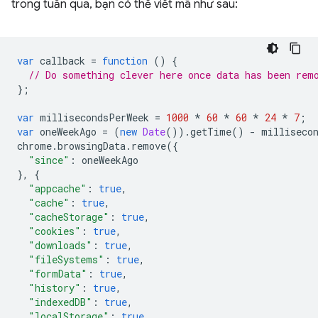
trong tuần qua, bạn có thể viết mã như sau:
var
callback
=
function
()
{
// Do something clever here once data has been rem
};
var
millisecondsPerWeek
=
1000
*
60
*
60
*
24
*
7
;
var
oneWeekAgo
=
(
new
Date
()).
getTime
()
-
milliseco
chrome
.
browsingData
.
remove
({
"since"
:
oneWeekAgo
},
{
"appcache"
:
true
,
"cache"
:
true
,
"cacheStorage"
:
true
,
"cookies"
:
true
,
"downloads"
:
true
,
"fileSystems"
:
true
,
"formData"
:
true
,
"history"
:
true
,
"indexedDB"
:
true
,
"localStorage"
:
true
,