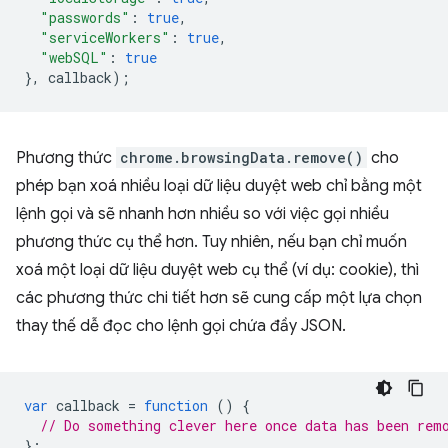
"passwords"
:
true
,
"serviceWorkers"
:
true
,
"webSQL"
:
true
},
callback
);
Phương thức
chrome.browsingData.remove()
cho
phép bạn xoá nhiều loại dữ liệu duyệt web chỉ bằng một
lệnh gọi và sẽ nhanh hơn nhiều so với việc gọi nhiều
phương thức cụ thể hơn. Tuy nhiên, nếu bạn chỉ muốn
xoá một loại dữ liệu duyệt web cụ thể (ví dụ: cookie), thì
các phương thức chi tiết hơn sẽ cung cấp một lựa chọn
thay thế dễ đọc cho lệnh gọi chứa đầy JSON.
var
callback
=
function
()
{
// Do something clever here once data has been rem
};