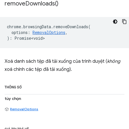
remove
Downloads(
)
chrome
.
browsingData
.
removeDownloads
(
options
:
RemovalOptions
,
)
:
Promise<void>
Xoá danh sách tệp đã tải xuống của trình duyệt (
không
xoá chính các tệp đã tải xuống).
THÔNG SỐ
tùy chọn
RemovalOptions