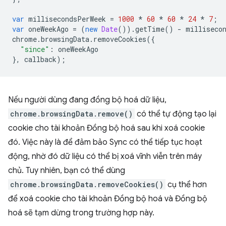
var
millisecondsPerWeek
=
1000
*
60
*
60
*
24
*
7
;
var
oneWeekAgo
=
(
new
Date
()).
getTime
()
-
milliseco
chrome
.
browsingData
.
removeCookies
({
"since"
:
oneWeekAgo
},
callback
);
Nếu người dùng đang đồng bộ hoá dữ liệu,
chrome.browsingData.remove()
có thể tự động tạo lại
cookie cho tài khoản Đồng bộ hoá sau khi xoá cookie
đó. Việc này là để đảm bảo Sync có thể tiếp tục hoạt
động, nhờ đó dữ liệu có thể bị xoá vĩnh viễn trên máy
chủ. Tuy nhiên, bạn có thể dùng
chrome.browsingData.removeCookies()
cụ thể hơn
để xoá cookie cho tài khoản Đồng bộ hoá và Đồng bộ
hoá sẽ tạm dừng trong trường hợp này.