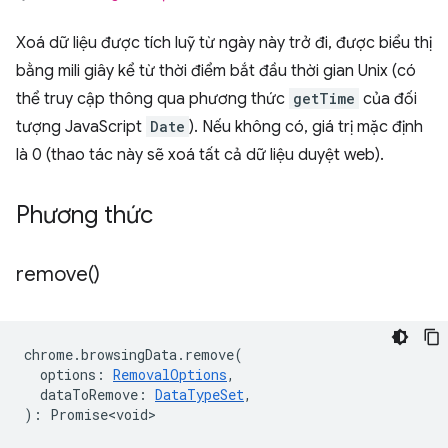
Xoá dữ liệu được tích luỹ từ ngày này trở đi, được biểu thị
bằng mili giây kể từ thời điểm bắt đầu thời gian Unix (có
thể truy cập thông qua phương thức
getTime
của đối
tượng JavaScript
Date
). Nếu không có, giá trị mặc định
là 0 (thao tác này sẽ xoá tất cả dữ liệu duyệt web).
Phương thức
remove(
)
chrome
.
browsingData
.
remove
(
options
:
RemovalOptions
,
dataToRemove
:
DataTypeSet
,
)
:
Promise<void>