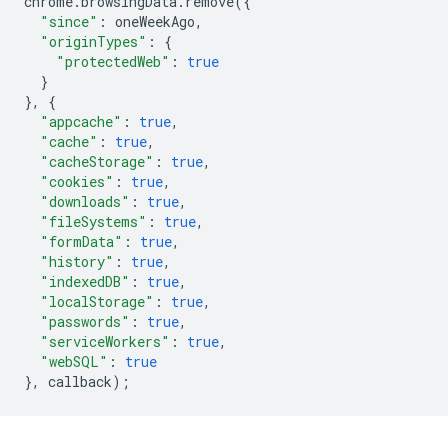
chrome
.
browsingData
.
remove
({
"since"
:
oneWeekAgo
,
"originTypes"
:
{
"protectedWeb"
:
true
}
},
{
"appcache"
:
true
,
"cache"
:
true
,
"cacheStorage"
:
true
,
"cookies"
:
true
,
"downloads"
:
true
,
"fileSystems"
:
true
,
"formData"
:
true
,
"history"
:
true
,
"indexedDB"
:
true
,
"localStorage"
:
true
,
"passwords"
:
true
,
"serviceWorkers"
:
true
,
"webSQL"
:
true
},
callback
);