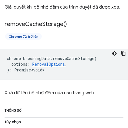
Giải quyết khi bộ nhớ đệm của trình duyệt đã được xoá.
remove
Cache
Storage(
)
Chrome 72 trở lên
chrome
.
browsingData
.
removeCacheStorage
(
options
:
RemovalOptions
,
)
:
Promise<void>
Xoá dữ liệu bộ nhớ đệm của các trang web.
THÔNG SỐ
tùy chọn