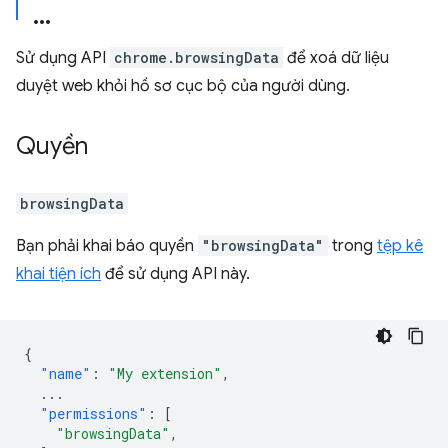
Sử dụng API
chrome.browsingData
để xoá dữ liệu
duyệt web khỏi hồ sơ cục bộ của người dùng.
Quyền
browsingData
Bạn phải khai báo quyền
"browsingData"
trong
tệp kê
khai tiện ích
để sử dụng API này.
{
"name"
:
"My extension"
,
...
"permissions"
:
[
"browsingData"
,