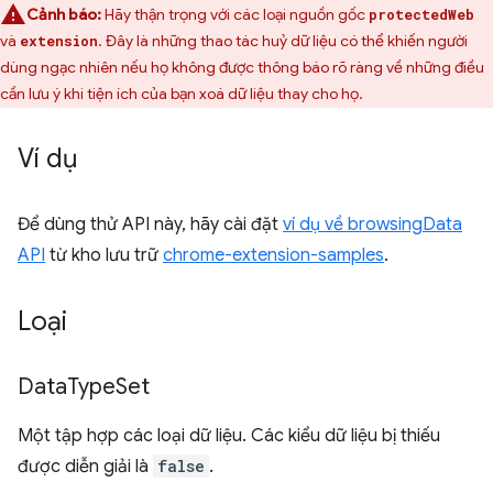
Cảnh báo:
Hãy thận trọng với các loại nguồn gốc
protectedWeb
và
. Đây là những thao tác huỷ dữ liệu có thể khiến người
extension
dùng ngạc nhiên nếu họ không được thông báo rõ ràng về những điều
cần lưu ý khi tiện ích của bạn xoá dữ liệu thay cho họ.
Ví dụ
Để dùng thử API này, hãy cài đặt
ví dụ về browsingData
API
từ kho lưu trữ
chrome-extension-samples
.
Loại
Data
Type
Set
Một tập hợp các loại dữ liệu. Các kiểu dữ liệu bị thiếu
được diễn giải là
false
.