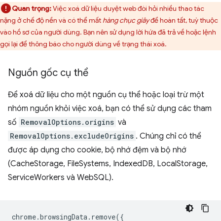
Quan trọng:
Việc xoá dữ liệu duyệt web đòi hỏi nhiều thao tác
nặng ở chế độ nền và có thể mất
hàng chục giây
để hoàn tất, tuỳ thuộc
vào hồ sơ của người dùng. Bạn nên sử dụng lời hứa đã trả về hoặc lệnh
gọi lại để thông báo cho người dùng về trạng thái xoá.
Nguồn gốc cụ thể
Để xoá dữ liệu cho một nguồn cụ thể hoặc loại trừ một
nhóm nguồn khỏi việc xoá, bạn có thể sử dụng các tham
số
RemovalOptions.origins
và
RemovalOptions.excludeOrigins
. Chúng chỉ có thể
được áp dụng cho cookie, bộ nhớ đệm và bộ nhớ
(CacheStorage, FileSystems, IndexedDB, LocalStorage,
ServiceWorkers và WebSQL).
chrome
.
browsingData
.
remove
({