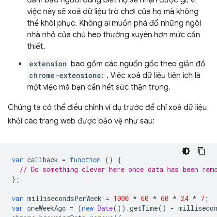
đảm bảo người dùng biết họ sẽ nhận được gì, vì
việc này sẽ xoá dữ liệu trò chơi của họ mà không
thể khôi phục. Không ai muốn phá đổ những ngôi
nhà nhỏ của chú heo thường xuyên hơn mức cần
thiết.
extension
bao gồm các nguồn gốc theo giản đồ
chrome-extensions:
. Việc xoá dữ liệu tiện ích là
một việc mà bạn cần hết sức thận trọng.
Chúng ta có thể điều chỉnh ví dụ trước để chỉ xoá dữ liệu
khỏi các trang web được bảo vệ như sau:
var
callback
=
function
()
{
// Do something clever here once data has been rem
};
var
millisecondsPerWeek
=
1000
*
60
*
60
*
24
*
7
;
var
oneWeekAgo
=
(
new
Date
()).
getTime
()
-
milliseco