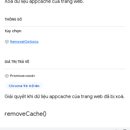
Xoá dữ liệu appcache của trang web.
THÔNG SỐ
tùy chọn
RemovalOptions
GIÁ TRỊ TRẢ VỀ
Promise<void>
Chrome 96 trở lên
Giải quyết khi dữ liệu appcache của trang web đã bị xoá.
remove
Cache(
)