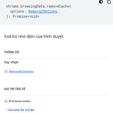
chrome
.
browsingData
.
removeCache
(
options
:
RemovalOptions
,
)
:
Promise<void>
Xoá bộ nhớ đệm của trình duyệt.
THÔNG SỐ
tùy chọn
RemovalOptions
GIÁ TRỊ TRẢ VỀ
Promise<void>
Chrome 96 trở lên