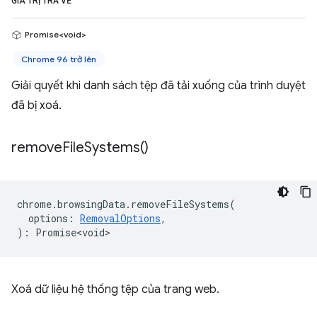
GIÁ TRỊ TRẢ VỀ
Promise<void>
Chrome 96 trở lên
Giải quyết khi danh sách tệp đã tải xuống của trình duyệt
đã bị xoá.
remove
File
Systems(
)
chrome
.
browsingData
.
removeFileSystems
(
options
:
RemovalOptions
,
)
:
Promise<void>
Xoá dữ liệu hệ thống tệp của trang web.