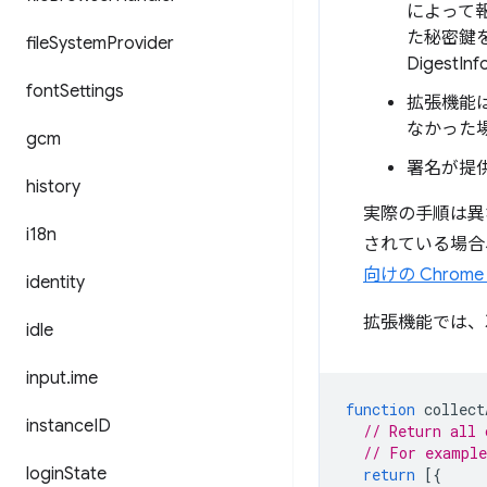
によって
た秘密鍵
file
System
Provider
Diges
font
Settings
拡張機能
なかった
gcm
署名が提供
history
実際の手順は異
i18n
されている場合
向けの Chrom
identity
拡張機能では、
idle
input
.
ime
function
collect
instance
ID
// Return all 
// For exampl
login
State
return
[{