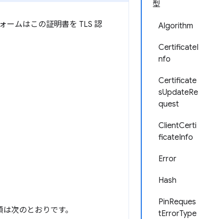
型
ームはこの証明書を TLS 認
Algorithm
CertificateI
nfo
Certificate
sUpdateRe
quest
ClientCerti
ficateInfo
Error
Hash
PinReques
手順は次のとおりです。
tErrorType