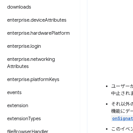
downloads
enterprise
.
device
Attributes
enterprise
.
hardware
Platform
enterprise
.
login
enterprise
.
networking
Attributes
enterprise
.
platform
Keys
ユーザー
events
中止され
それ以外
extension
機能にデ
onSignat
extension
Types
このイベ
file
Browser
Handler