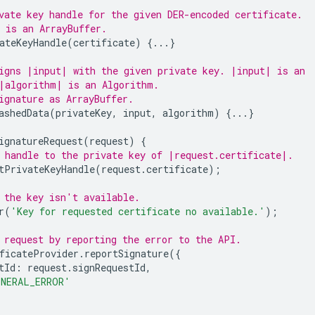
vate key handle for the given DER-encoded certificate.
 is an ArrayBuffer.
ateKeyHandle
(
certificate
)
{...}
igns |input| with the given private key. |input| is an
|algorithm| is an Algorithm.
ignature as ArrayBuffer.
ashedData
(
privateKey
,
input
,
algorithm
)
{...}
ignatureRequest
(
request
)
{
 handle to the private key of |request.certificate|.
tPrivateKeyHandle
(
request
.
certificate
);
 the key isn't available.
r
(
'Key for requested certificate no available.'
);
 request by reporting the error to the API.
ficateProvider
.
reportSignature
({
tId
:
request
.
signRequestId
,
NERAL_ERROR'