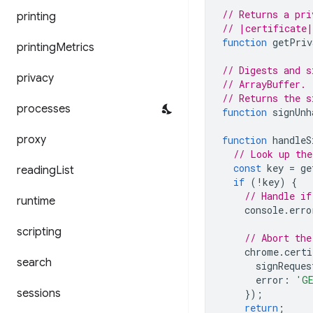
// Returns a pri
printing
// |certificate|
function
getPriv
printing
Metrics
// Digests and s
privacy
// ArrayBuffer. 
// Returns the s
processes
function
signUnh
proxy
function
handleS
// Look up the
const
key
=
ge
reading
List
if
(
!
key
)
{
// Handle if
runtime
console
.
erro
scripting
// Abort the
chrome
.
certi
search
signReques
error
:
'GE
sessions
});
return
;