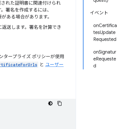
quest()
照された証明書に関連付けられ
す。署名を作成するには、
イベント
必要がある場合があります。
onCertifica
に返送します。署名を計算でき
tesUpdate
Requested
onSignatur
ンタープライズ ポリシーが使用
eRequeste
rtificateForUrls
と
ユーザー
d