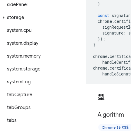
}
side
Panel
const
signatur
storage
chrome
.
certifi
signRequestI
system
.
cpu
signature
:
s
});
system
.
display
}
system
.
memory
chrome
.
certifica
handleCertif
chrome
.
certifica
system
.
storage
handleSignat
system
Log
tab
Capture
型
tab
Groups
Algorithm
tabs
Chrome 86 以降