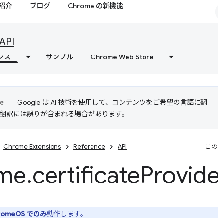
紹介
ブログ
Chrome の新機能
API
ンス
サンプル
Chrome Web Store
Google は AI 技術を使用して、コンテンツをご希望の言語に翻
I 翻訳には誤りが含まれる場合があります。
Chrome Extensions
Reference
API
この
me
.
certificate
Provide
romeOS でのみ
動作します。