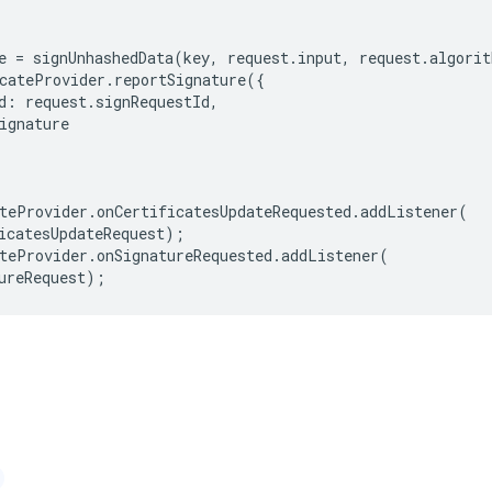
e
=
signUnhashedData
(
key
,
request
.
input
,
request
.
algorit
cateProvider
.
reportSignature
({
d
:
request
.
signRequestId
,
ignature
teProvider
.
onCertificatesUpdateRequested
.
addListener
(
icatesUpdateRequest
);
teProvider
.
onSignatureRequested
.
addListener
(
ureRequest
);