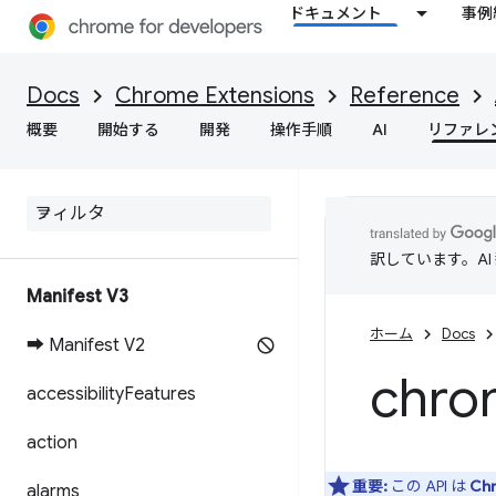
ドキュメント
事例
Docs
Chrome Extensions
Reference
概要
開始する
開発
操作手順
AI
リファレ
訳しています。A
Manifest V3
ホーム
Docs
➡ Manifest V2
chro
accessibility
Features
action
重要:
この API は
Ch
alarms