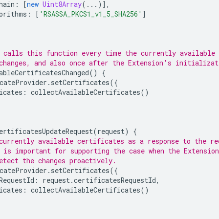
hain
:
[
new
Uint8Array
(...)],
orithms
:
[
'RSASSA_PKCS1_v1_5_SHA256'
]
 calls this function every time the currently available 
changes, and also once after the Extension's initializat
ableCertificatesChanged
()
{
cateProvider
.
setCertificates
({
icates
:
collectAvailableCertificates
()
ertificatesUpdateRequest
(
request
)
{
currently available certificates as a response to the re
 is important for supporting the case when the Extension
etect the changes proactively.
cateProvider
.
setCertificates
({
RequestId
:
request
.
certificatesRequestId
,
icates
:
collectAvailableCertificates
()