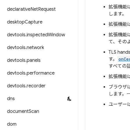
拡張機能
declarative
Net
Request
します。
desktop
Capture
拡張機能
devtools
.
inspected
Window
拡張機能
て、その
devtools
.
network
TLS h
す。
onCe
devtools
.
panels
すべての
devtools
.
performance
拡張機能
devtools
.
recorder
ブラウザ
します。
dns
ユーザー
document
Scan
dom