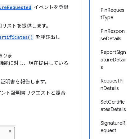
ureRequested
イベントを登録
PinReques
tType
期リストを提供します。
PinRespon
ertificates()
を呼び出し
seDetails
ReportSign
取りま
atureDetail
機能に対し、現在提供している
s
RequestPi
証明書を報告します。
nDetails
アント証明書リクエストと照合
SetCertific
atesDetails
SignatureR
equest