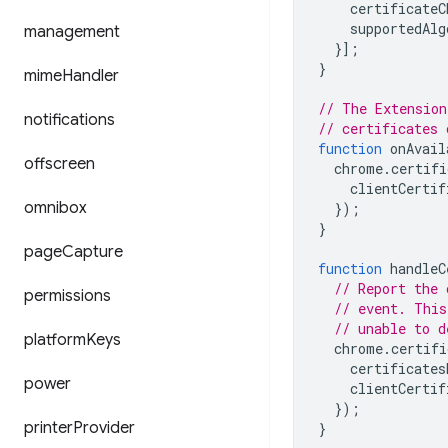
certificateC
supportedAlg
management
}];
}
mime
Handler
// The Extension
notifications
// certificates 
function
onAvail
offscreen
chrome
.
certifi
clientCertif
omnibox
});
}
page
Capture
function
handleC
// Report the 
permissions
// event. This
// unable to d
platform
Keys
chrome
.
certifi
certificates
power
clientCertif
});
printer
Provider
}