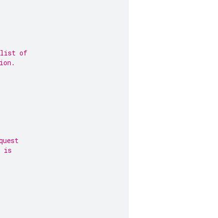
list of
ion.
quest
 is