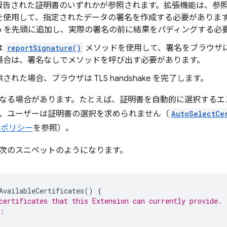
報告された証明書のいずれかが参照されます。拡張機能は、参
を使用して、指定されたデータの署名を作成する必要がありま
tInfo を先頭に追加し、実際の署名の前に結果をパディングする
は
reportSignature()
メソッドを使用して、署名をブラウザ
場合は、署名なしでメソッドを呼び出す必要があります。
された場合、ブラウザは TLS handshake を完了します。
なる場合があります。たとえば、証明書を自動的に選択するエ
、ユーザーは証明書の選択を求められません（
AutoSelectCe
e ポリシー
を参照）。
次のスニペットのようになります。
AvailableCertificates
()
{
certificates that this Extension can currently provide.
e: