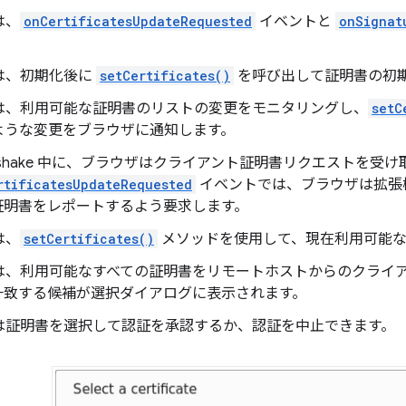
は、
onCertificatesUpdateRequested
イベントと
onSignat
は、初期化後に
setCertificates()
を呼び出して証明書の初
は、利用可能な証明書のリストの変更をモニタリングし、
setC
ような変更をブラウザに通知します。
andshake 中に、ブラウザはクライアント証明書リクエストを受け
rtificatesUpdateRequested
イベントでは、ブラウザは拡張
証明書をレポートするよう要求します。
は、
setCertificates()
メソッドを使用して、現在利用可能な
は、利用可能なすべての証明書をリモートホストからのクライ
一致する候補が選択ダイアログに表示されます。
は証明書を選択して認証を承認するか、認証を中止できます。