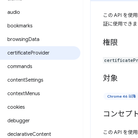
audio
この API 
証に使用できま
bookmarks
browsing
Data
権限
certificate
Provider
certificateP
commands
対象
content
Settings
context
Menus
Chrome 46 以降
cookies
コンセプ
debugger
この API を
declarative
Content