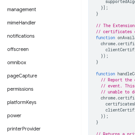
supportedAlg
}];
management
}
mime
Handler
// The Extension
// certificates 
notifications
function
onAvail
chrome
.
certifi
offscreen
clientCertif
});
}
omnibox
function
handleC
page
Capture
// Report the 
// event. This
permissions
// unable to d
chrome
.
certifi
platform
Keys
certificates
clientCertif
power
});
}
printer
Provider
// Returns a pri