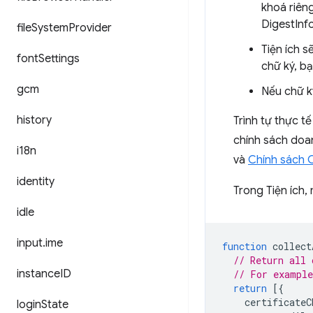
khoá riên
DigestInf
file
System
Provider
Tiện ích s
font
Settings
chữ ký, b
gcm
Nếu chữ ký
history
Trình tự thực t
chính sách doa
i18n
và
Chính sách 
identity
Trong Tiện ích
idle
input
.
ime
function
collect
// Return all 
instance
ID
// For exampl
return
[{
certificateC
login
State