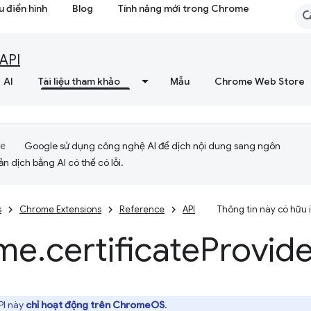
 điển hình
Blog
Tính năng mới trong Chrome
API
AI
Tài liệu tham khảo
Mẫu
Chrome Web Store
Google sử dụng công nghệ AI để dịch nội dung sang ngôn
ản dịch bằng AI có thể có lỗi.
s
Chrome Extensions
Reference
API
Thông tin này có hữu
me
.
certificate
Provide
I này
chỉ hoạt động trên ChromeOS
.