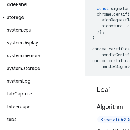
side
Panel
const
signatur
chrome
.
certifi
storage
signRequestI
signature
:
s
system
.
cpu
});
}
system
.
display
chrome
.
certifica
handleCertif
system
.
memory
chrome
.
certifica
handleSignat
system
.
storage
system
Log
Loại
tab
Capture
Algorithm
tab
Groups
tabs
Chrome 86 trở lê