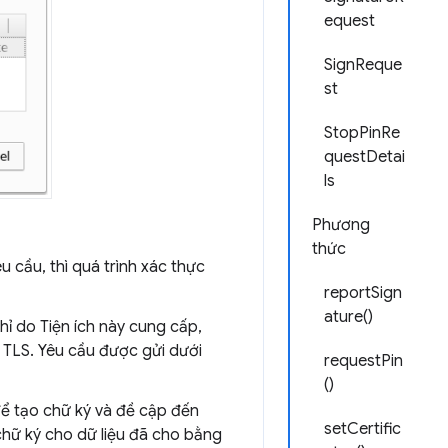
equest
SignReque
st
StopPinRe
questDetai
ls
Phương
thức
 cầu, thì quá trình xác thực
reportSign
ature()
ỉ do Tiện ích này cung cấp,
ay TLS. Yêu cầu được gửi dưới
requestPin
()
để tạo chữ ký và đề cập đến
setCertific
chữ ký cho dữ liệu đã cho bằng