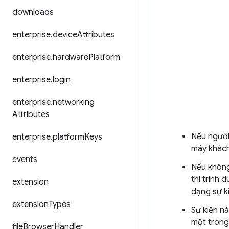
downloads
enterprise
.
device
Attributes
enterprise
.
hardware
Platform
enterprise
.
login
enterprise
.
networking
Attributes
Nếu người
enterprise
.
platform
Keys
máy khách
events
Nếu không
thì trình 
extension
dạng sự k
extension
Types
Sự kiện n
một trong
file
Browser
Handler