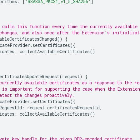
orithms
:
[
'RSASSA_PKCS1_v1_5_SHA256'
]
 calls this function every time the currently available 
changes, and also once after the Extension's initializat
ableCertificatesChanged
()
{
cateProvider
.
setCertificates
({
icates
:
collectAvailableCertificates
()
ertificatesUpdateRequest
(
request
)
{
currently available certificates as a response to the re
 is important for supporting the case when the Extension
etect the changes proactively.
cateProvider
.
setCertificates
({
RequestId
:
request
.
certificatesRequestId
,
icates
:
collectAvailableCertificates
()
vate key handle for the given DER-encoded certificate.