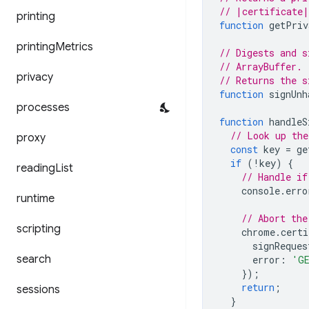
// |certificate|
printing
function
getPriv
printing
Metrics
// Digests and s
// ArrayBuffer. 
privacy
// Returns the s
function
signUnh
processes
function
handleS
// Look up the
proxy
const
key
=
ge
if
(
!
key
)
{
reading
List
// Handle if
console
.
erro
runtime
// Abort the
scripting
chrome
.
certi
signReques
search
error
:
'GE
});
return
;
sessions
}