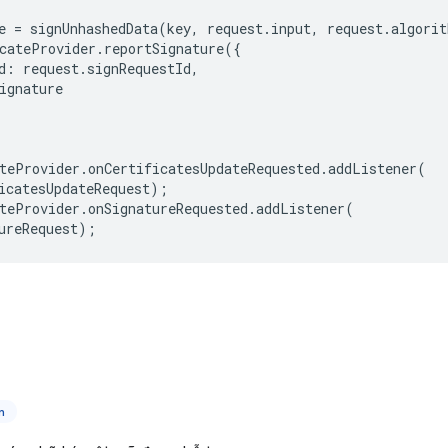
e
=
signUnhashedData
(
key
,
request
.
input
,
request
.
algorit
cateProvider
.
reportSignature
({
d
:
request
.
signRequestId
,
ignature
teProvider
.
onCertificatesUpdateRequested
.
addListener
(
icatesUpdateRequest
);
teProvider
.
onSignatureRequested
.
addListener
(
ureRequest
);
n