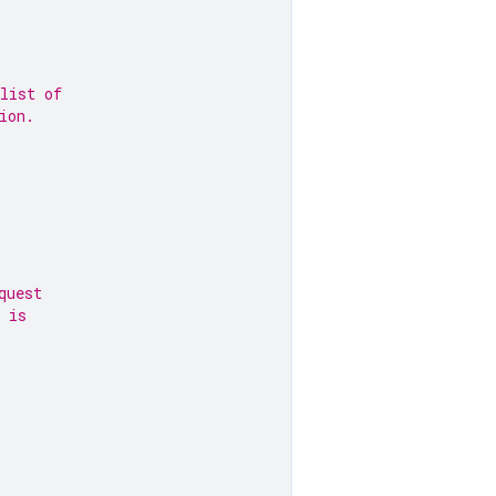
list of
ion.
quest
 is