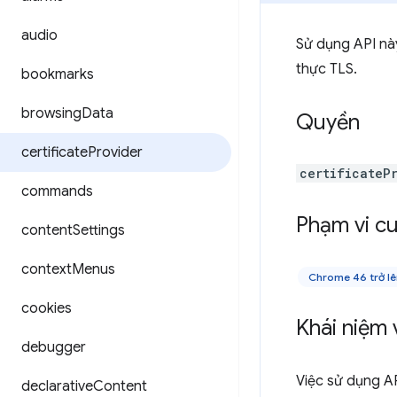
audio
Sử dụng API nà
thực TLS.
bookmarks
browsing
Data
Quyền
certificate
Provider
certificateP
commands
Phạm vi cu
content
Settings
context
Menus
Chrome 46 trở l
cookies
Khái niệm 
debugger
Việc sử dụng A
declarative
Content