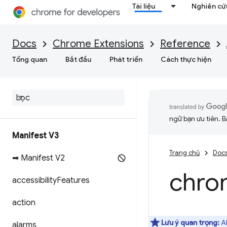
Tài liệu
Nghiên cứu
Docs
Chrome Extensions
Reference
Tổng quan
Bắt đầu
Phát triển
Cách thực hiện
ngữ bạn ưu tiên. B
Manifest V3
Trang chủ
Doc
➡ Manifest V2
chro
accessibility
Features
action
Lưu ý quan trọng:
AP
alarms