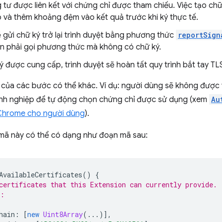
g tư được liên kết với chứng chỉ được tham chiếu. Việc tạo ch
o và thêm khoảng đệm vào kết quả trước khi ký thực tế.
ẽ gửi chữ ký trở lại trình duyệt bằng phương thức
reportSign
ạn phải gọi phương thức mà không có chữ ký.
 được cung cấp, trình duyệt sẽ hoàn tất quy trình bắt tay TL
ế của các bước có thể khác. Ví dụ: người dùng sẽ không được
nh nghiệp để tự động chọn chứng chỉ được sử dụng (xem
Au
Chrome cho người dùng
).
, mã này có thể có dạng như đoạn mã sau:
AvailableCertificates
()
{
certificates that this Extension can currently provide.
e:
hain
:
[
new
Uint8Array
(...)],