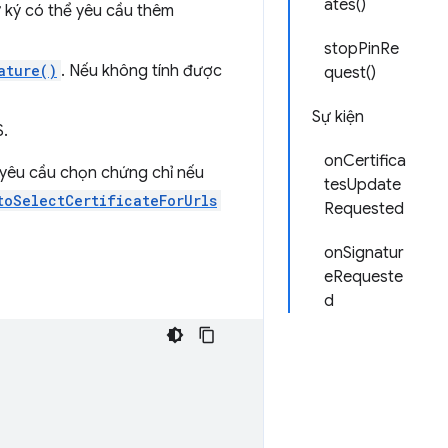
ates()
ữ ký có thể yêu cầu thêm
stopPinRe
ature()
. Nếu không tính được
quest()
Sự kiện
S.
onCertifica
 yêu cầu chọn chứng chỉ nếu
tesUpdate
toSelectCertificateForUrls
Requested
onSignatur
eRequeste
d