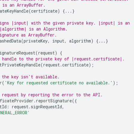
 is an ArrayBuffer.
ateKeyHandle
(
certificate
)
{...}
igns |input| with the given private key. |input| is an
|algorithm| is an Algorithm.
ignature as ArrayBuffer.
ashedData
(
privateKey
,
input
,
algorithm
)
{...}
ignatureRequest
(
request
)
{
 handle to the private key of |request.certificate|.
tPrivateKeyHandle
(
request
.
certificate
);
 the key isn't available.
r
(
'Key for requested certificate no available.'
);
 request by reporting the error to the API.
ficateProvider
.
reportSignature
({
tId
:
request
.
signRequestId
,
NERAL_ERROR'