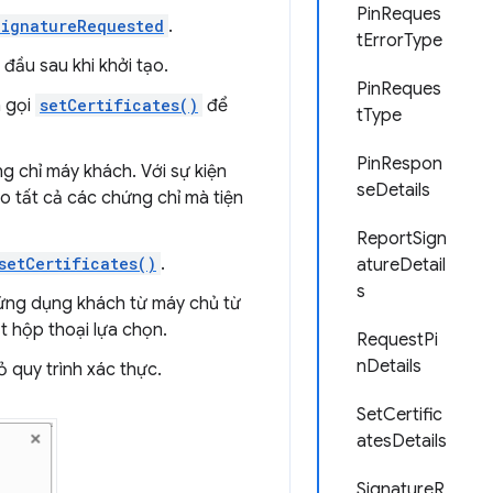
PinReques
SignatureRequested
.
tErrorType
ầu sau khi khởi tạo.
PinReques
à gọi
setCertificates()
để
tType
PinRespon
g chỉ máy khách. Với sự kiện
seDetails
áo tất cả các chứng chỉ mà tiện
ReportSign
setCertificates()
.
atureDetail
s
 ứng dụng khách từ máy chủ từ
t hộp thoại lựa chọn.
RequestPi
nDetails
 quy trình xác thực.
SetCertific
atesDetails
SignatureR