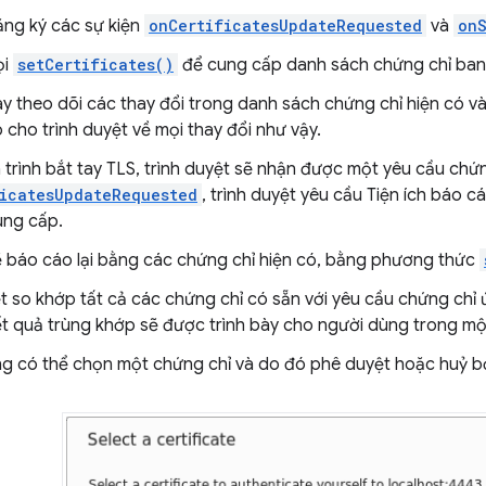
ăng ký các sự kiện
onCertificatesUpdateRequested
và
on
ọi
setCertificates()
để cung cấp danh sách chứng chỉ ban đ
ày theo dõi các thay đổi trong danh sách chứng chỉ hiện có v
cho trình duyệt về mọi thay đổi như vậy.
 trình bắt tay TLS, trình duyệt sẽ nhận được một yêu cầu chứn
icatesUpdateRequested
, trình duyệt yêu cầu Tiện ích báo c
ung cấp.
sẽ báo cáo lại bằng các chứng chỉ hiện có, bằng phương thức
ệt so khớp tất cả các chứng chỉ có sẵn với yêu cầu chứng chỉ
ết quả trùng khớp sẽ được trình bày cho người dùng trong mộ
g có thể chọn một chứng chỉ và do đó phê duyệt hoặc huỷ bỏ