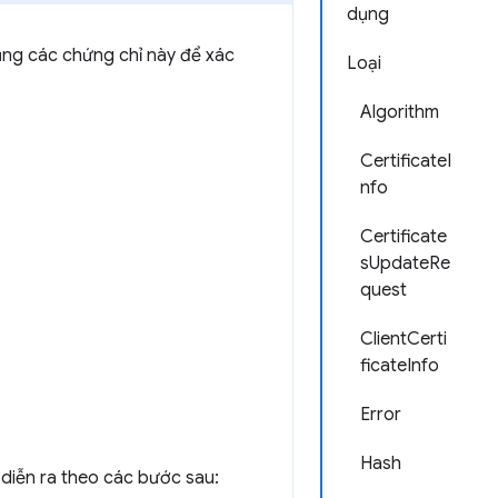
dụng
ụng các chứng chỉ này để xác
Loại
Algorithm
CertificateI
nfo
Certificate
sUpdateRe
quest
ClientCerti
ficateInfo
Error
Hash
diễn ra theo các bước sau: