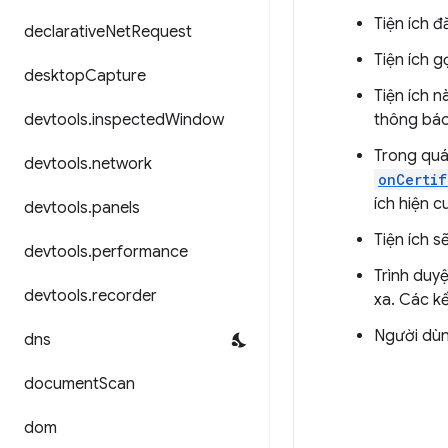
Tiện ích đ
declarative
Net
Request
Tiện ích g
desktop
Capture
Tiện ích n
devtools
.
inspected
Window
thông báo 
Trong quá
devtools
.
network
onCertif
ích hiện c
devtools
.
panels
Tiện ích 
devtools
.
performance
Trình duy
devtools
.
recorder
xa. Các k
Người dùn
dns
document
Scan
dom