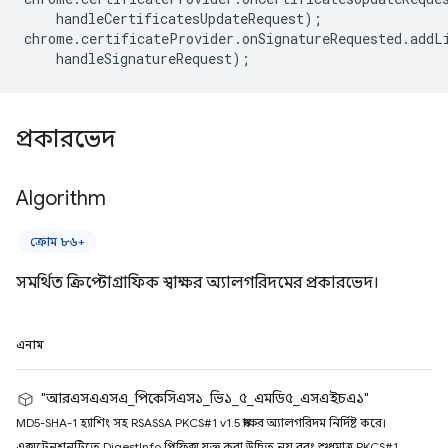
handleCertificatesUpdateRequest
);
chrome
.
certificateProvider
.
onSignatureRequested
.
addL
handleSignatureRequest
);
প্রকারভেদ
Algorithm
ক্রোম ৮৬+
সমর্থিত ক্রিপ্টোগ্রাফিক স্বাক্ষর অ্যালগরিদমের প্রকারভেদ।
এনাম
"আরএসএএসএ_পিকেসিএস১_ভি১_৫_এমডি৫_এসএইচএ১"
MD5-SHA-1 হ্যাশিং সহ RSASSA PKCS#1 v1.5 স্বাক্ষর অ্যালগরিদম নির্দিষ্ট করে।
এক্সটেনশনটিতে DigestInfo প্রিফিক্স যুক্ত করা উচিত নয় বরং শুধুমাত্র PKCS#1