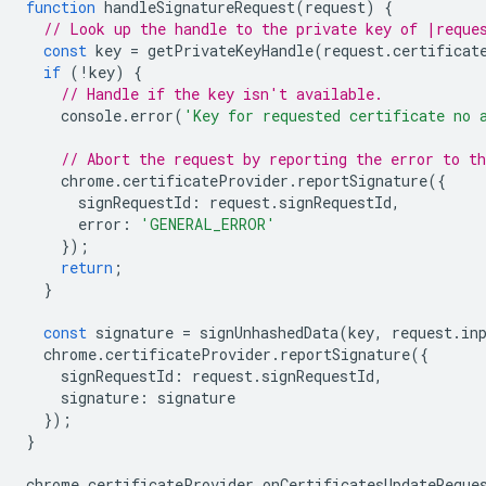
function
handleSignatureRequest
(
request
)
{
// Look up the handle to the private key of |reque
const
key
=
getPrivateKeyHandle
(
request
.
certificat
if
(
!
key
)
{
// Handle if the key isn't available.
console
.
error
(
'Key for requested certificate no 
// Abort the request by reporting the error to t
chrome
.
certificateProvider
.
reportSignature
({
signRequestId
:
request
.
signRequestId
,
error
:
'GENERAL_ERROR'
});
return
;
}
const
signature
=
signUnhashedData
(
key
,
request
.
in
chrome
.
certificateProvider
.
reportSignature
({
signRequestId
:
request
.
signRequestId
,
signature
:
signature
});
}
chrome
.
certificateProvider
.
onCertificatesUpdateReque