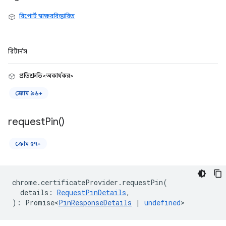
রিপোর্ট স্বাক্ষরবিস্তারিত
রিটার্নস
প্রতিশ্রুতি<অকার্যকর>
ক্রোম ৯৬+
request
Pin(
)
ক্রোম ৫৭+
chrome
.
certificateProvider
.
requestPin
(
details
:
RequestPinDetails
,
)
:
Promise<
PinResponseDetails
|
undefined
>