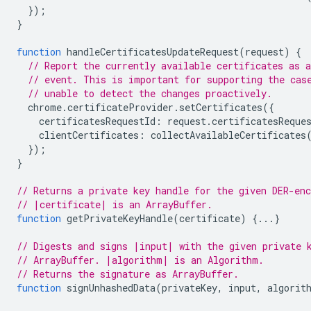
});
}
function
handleCertificatesUpdateRequest
(
request
)
{
// Report the currently available certificates as a
// event. This is important for supporting the cas
// unable to detect the changes proactively.
chrome
.
certificateProvider
.
setCertificates
({
certificatesRequestId
:
request
.
certificatesReque
clientCertificates
:
collectAvailableCertificates
});
}
// Returns a private key handle for the given DER-enc
// |certificate| is an ArrayBuffer.
function
getPrivateKeyHandle
(
certificate
)
{...}
// Digests and signs |input| with the given private 
// ArrayBuffer. |algorithm| is an Algorithm.
// Returns the signature as ArrayBuffer.
function
signUnhashedData
(
privateKey
,
input
,
algorit