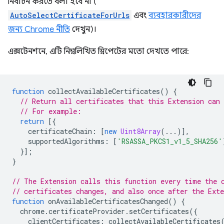
নির্বাচন করতে বলা হবে না (
AutoSelectCertificateForUrls
এবং
ব্যবহারকারীদের
জন্য Chrome নীতি
দেখুন)।
এক্সটেনশনে, এটি নিম্নলিখিত স্নিপেটের মতো দেখতে পারে:
function
collectAvailableCertificates
()
{
// Return all certificates that this Extension can 
// For example:
return
[{
certificateChain
:
[
new
Uint8Array
(...)],
supportedAlgorithms
:
[
'RSASSA_PKCS1_v1_5_SHA256'
}];
}
// The Extension calls this function every time the 
// certificates changes, and also once after the Ext
function
onAvailableCertificatesChanged
()
{
chrome
.
certificateProvider
.
setCertificates
({
clientCertificates
:
collectAvailableCertificates