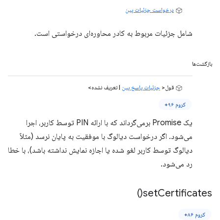
درخواست جزئیات پین
شامل جزئیات مربوط به کادر محاوره‌ای درخواستی است.
بازگشت‌ها
قول<
جزئیات پاسخ پین
| تعریف نشده>
کروم ۹۶+
یک Promise برمی‌گرداند که با ارائه PIN توسط کاربر، اجرا
می‌شود. اگر درخواست دیالوگ با موفقیت به پایان نرسد (مثلاً
دیالوگ توسط کاربر لغو شده یا اجازه نمایش نداشته باشد)، با خطا
رد می‌شود.
)
set
Certificates(
کروم ۸۶+