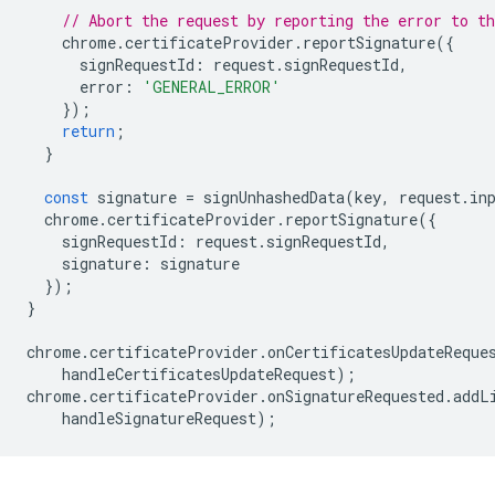
// Abort the request by reporting the error to t
chrome
.
certificateProvider
.
reportSignature
({
signRequestId
:
request
.
signRequestId
,
error
:
'GENERAL_ERROR'
});
return
;
}
const
signature
=
signUnhashedData
(
key
,
request
.
in
chrome
.
certificateProvider
.
reportSignature
({
signRequestId
:
request
.
signRequestId
,
signature
:
signature
});
}
chrome
.
certificateProvider
.
onCertificatesUpdateReque
handleCertificatesUpdateRequest
);
chrome
.
certificateProvider
.
onSignatureRequested
.
addL
handleSignatureRequest
);