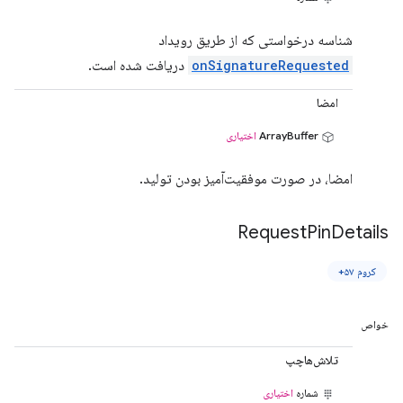
شناسه درخواستی که از طریق رویداد
onSignatureRequested
دریافت شده است.
امضا
ArrayBuffer
اختیاری
امضا، در صورت موفقیت‌آمیز بودن تولید.
Request
Pin
Details
کروم ۵۷+
خواص
تلاش‌هاچپ
شماره
اختیاری