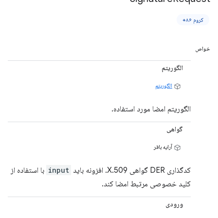
کروم ۸۶+
خواص
الگوریتم
الگوریتم
الگوریتم امضا مورد استفاده.
گواهی
آرایه بافر
کدگذاری DER گواهی X.509. افزونه باید
input
با استفاده از
کلید خصوصی مرتبط امضا کند.
ورودی