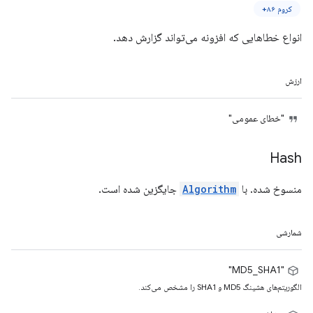
کروم ۸۶+
انواع خطاهایی که افزونه می‌تواند گزارش دهد.
ارزش
"خطای عمومی"
Hash
منسوخ شده. با
Algorithm
جایگزین شده است.
شمارشی
"MD5_SHA1"
الگوریتم‌های هشینگ MD5 و SHA1 را مشخص می‌کند.