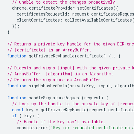
// unable to detect the changes proactively.
chrome
.
certificateProvider
.
setCertificates
({
certificatesRequestId
:
request
.
certificatesReque
clientCertificates
:
collectAvailableCertificates
});
}
// Returns a private key handle for the given DER-enc
// |certificate| is an ArrayBuffer.
function
getPrivateKeyHandle
(
certificate
)
{...}
// Digests and signs |input| with the given private 
// ArrayBuffer. |algorithm| is an Algorithm.
// Returns the signature as ArrayBuffer.
function
signUnhashedData
(
privateKey
,
input
,
algorit
function
handleSignatureRequest
(
request
)
{
// Look up the handle to the private key of |reque
const
key
=
getPrivateKeyHandle
(
request
.
certificat
if
(
!
key
)
{
// Handle if the key isn't available.
console
.
error
(
'Key for requested certificate no 