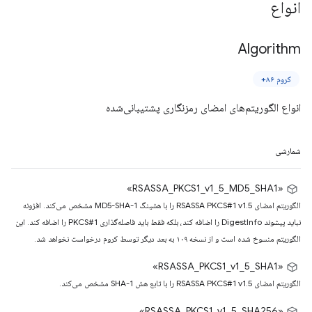
انواع
Algorithm
کروم ۸۶+
انواع الگوریتم‌های امضای رمزنگاری پشتیبانی‌شده
شمارشی
«RSASSA_PKCS1_v1_5_MD5_SHA1»
الگوریتم امضای RSASSA PKCS#1 v1.5 را با هشینگ MD5-SHA-1 مشخص می‌کند. افزونه
نباید پیشوند DigestInfo را اضافه کند، بلکه فقط باید فاصله‌گذاری PKCS#1 را اضافه کند. این
الگوریتم منسوخ شده است و از نسخه ۱۰۹ به بعد دیگر توسط کروم درخواست نخواهد شد.
«RSASSA_PKCS1_v1_5_SHA1»
الگوریتم امضای RSASSA PKCS#1 v1.5 را با تابع هش SHA-1 مشخص می‌کند.
«RSASSA_PKCS1_v1_5_SHA256»