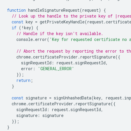
function
handleSignatureRequest
(
request
)
{
// Look up the handle to the private key of |reque
const
key
=
getPrivateKeyHandle
(
request
.
certificat
if
(
!
key
)
{
// Handle if the key isn't available.
console
.
error
(
'Key for requested certificate no 
// Abort the request by reporting the error to t
chrome
.
certificateProvider
.
reportSignature
({
signRequestId
:
request
.
signRequestId
,
error
:
'GENERAL_ERROR'
});
return
;
}
const
signature
=
signUnhashedData
(
key
,
request
.
in
chrome
.
certificateProvider
.
reportSignature
({
signRequestId
:
request
.
signRequestId
,
signature
:
signature
});
}