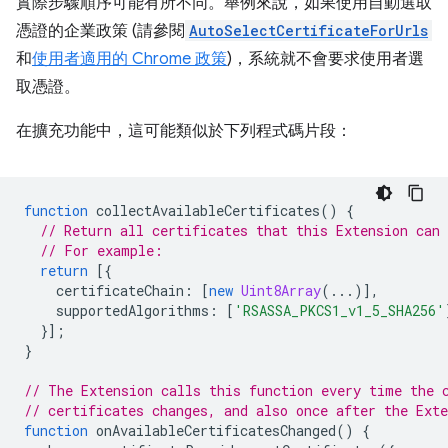
實際步驟順序可能有所不同。舉例來說，如果使用自動選取
憑證的企業政策 (請參閱
AutoSelectCertificateForUrls
和
使用者適用的 Chrome 政策
)，系統就不會要求使用者選
取憑證。
在擴充功能中，這可能類似於下列程式碼片段：
function
collectAvailableCertificates
()
{
// Return all certificates that this Extension can 
// For example:
return
[{
certificateChain
:
[
new
Uint8Array
(...)],
supportedAlgorithms
:
[
'RSASSA_PKCS1_v1_5_SHA256'
}];
}
// The Extension calls this function every time the 
// certificates changes, and also once after the Ext
function
onAvailableCertificatesChanged
()
{