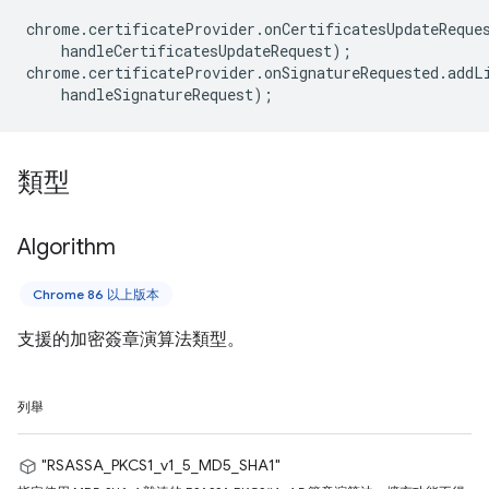
chrome
.
certificateProvider
.
onCertificatesUpdateReque
handleCertificatesUpdateRequest
);
chrome
.
certificateProvider
.
onSignatureRequested
.
addL
handleSignatureRequest
);
類型
Algorithm
Chrome 86 以上版本
支援的加密簽章演算法類型。
列舉
"RSASSA_PKCS1_v1_5_MD5_SHA1"