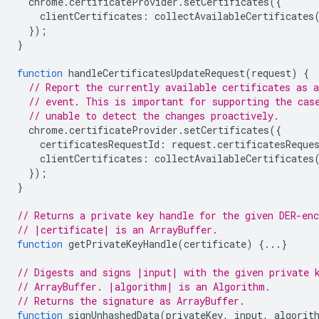
chrome
.
certificateProvider
.
setCertificates
({
clientCertificates
:
collectAvailableCertificates
});
}
function
handleCertificatesUpdateRequest
(
request
)
{
// Report the currently available certificates as a
// event. This is important for supporting the cas
// unable to detect the changes proactively.
chrome
.
certificateProvider
.
setCertificates
({
certificatesRequestId
:
request
.
certificatesReque
clientCertificates
:
collectAvailableCertificates
});
}
// Returns a private key handle for the given DER-enc
// |certificate| is an ArrayBuffer.
function
getPrivateKeyHandle
(
certificate
)
{...}
// Digests and signs |input| with the given private 
// ArrayBuffer. |algorithm| is an Algorithm.
// Returns the signature as ArrayBuffer.
function
signUnhashedData
(
privateKey
,
input
,
algorit