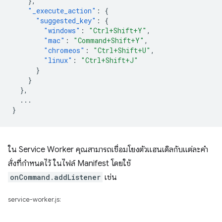
},
"_execute_action"
:
{
"suggested_key"
:
{
"windows"
:
"Ctrl+Shift+Y"
,
"mac"
:
"Command+Shift+Y"
,
"chromeos"
:
"Ctrl+Shift+U"
,
"linux"
:
"Ctrl+Shift+J"
}
}
},
...
}
ใน Service Worker คุณสามารถเชื่อมโยงตัวแฮนเดิลกับแต่ละคำ
สั่งที่กำหนดไว้ ในไฟล์ Manifest โดยใช้
onCommand.addListener
เช่น
service-worker.js: