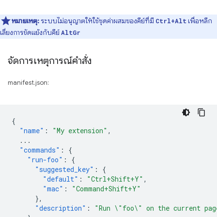
หมายเหตุ:
ระบบไม่อนุญาตให้ใช้ชุดค่าผสมของคีย์ที่มี
เพื่อหลีก
Ctrl+Alt
เลี่ยงการขัดแย้งกับคีย์
AltGr
จัดการเหตุการณ์คำสั่ง
manifest.json:
{
"name"
:
"My extension"
,
...
"commands"
:
{
"run-foo"
:
{
"suggested_key"
:
{
"default"
:
"Ctrl+Shift+Y"
,
"mac"
:
"Command+Shift+Y"
},
"description"
:
"Run \"foo\" on the current pag