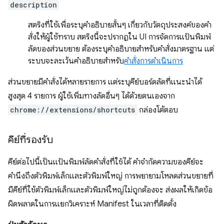
description
สตริงที่ใช้เพื่อระบุคำอธิบายสั้นๆ เกี่ยวกับวัตถุประสงค์ของคำ
สั่งให้ผู้ใช้ทราบ สตริงนี้จะปรากฏใน UI การจัดการแป้นพิมพ์
ลัดของส่วนขยาย ต้องระบุคำอธิบายสำหรับคำสั่งมาตรฐาน แต่
ระบบจะละเว้นคำอธิบายสำหรับ
คำสั่งการดำเนินการ
ส่วนขยายมีคำสั่งได้หลายรายการ แต่ระบุคีย์บอร์ดลัดที่แนะนำได้
สูงสุด 4 รายการ ผู้ใช้เพิ่มทางลัดอื่นๆ ได้ด้วยตนเองจาก
chrome://extensions/shortcuts
กล่องโต้ตอบ
คีย์ที่รองรับ
คีย์ต่อไปนี้เป็นแป้นพิมพ์ลัดคำสั่งที่ใช้ได้ คำจำกัดความของคีย์จะ
คำนึงถึงตัวพิมพ์เล็กและตัวพิมพ์ใหญ่ การพยายามโหลดส่วนขยายที่
มีคีย์ที่ใช้ตัวพิมพ์เล็กและตัวพิมพ์ใหญ่ไม่ถูกต้องจะ ส่งผลให้เกิดข้อ
ผิดพลาดในการแยกวิเคราะห์ Manifest ในเวลาที่ติดตั้ง