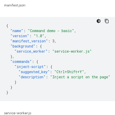
manifest.json:
{
"name"
:
"Command demo - basic"
,
"version"
:
"1.0"
,
"manifest_version"
:
3
,
"background"
:
{
"service_worker"
:
"service-worker.js"
},
"commands"
:
{
"inject-script"
:
{
"suggested_key"
:
"Ctrl+Shift+Y"
,
"description"
:
"Inject a script on the page"
}
}
}
service-worker.js: