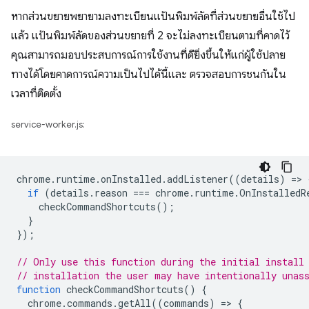
หากส่วนขยายพยายามลงทะเบียนแป้นพิมพ์ลัดที่ส่วนขยายอื่นใช้ไป
แล้ว แป้นพิมพ์ลัดของส่วนขยายที่ 2 จะไม่ลงทะเบียนตามที่คาดไว้
คุณสามารถมอบประสบการณ์การใช้งานที่ดียิ่งขึ้นให้แก่ผู้ใช้ปลาย
ทางได้โดยคาดการณ์ความเป็นไปได้นี้และ ตรวจสอบการชนกันใน
เวลาที่ติดตั้ง
service-worker.js:
chrome
.
runtime
.
onInstalled
.
addListener
((
details
)
=
>
if
(
details
.
reason
===
chrome
.
runtime
.
OnInstalledR
checkCommandShortcuts
();
}
});
// Only use this function during the initial install
// installation the user may have intentionally unas
function
checkCommandShortcuts
()
{
chrome
.
commands
.
getAll
((
commands
)
=
>
{