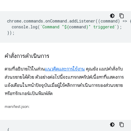
chrome
.
commands
.
onCommand
.
addListener
((
command
)
=
>
console
.
log
(
`Command "
${
command
}
" triggered`
);
});
คำสั่งการดำเนินการ
ตามที่อธิบายไว้ในส่วน
แนวคิดและการใช้งาน
คุณยัง แมปคำสั่งกับ
ส่วนขยายได้ด้วย ตัวอย่างต่อไปนี้จะแทรกสคริปต์เนื้อหาที่แสดงการ
แจ้งเตือนในหน้าปัจจุบันเมื่อผู้ใช้คลิกการดำเนินการของส่วนขยาย
หรือทริกเกอร์แป้นพิมพ์ลัด
manifest.json:
{