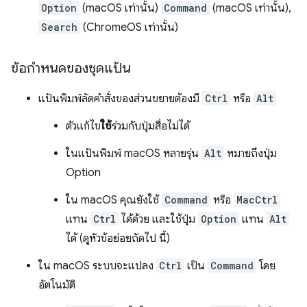
Option
(macOS เท่านั้น)
Command
(macOS เท่านั้น),
Search
(ChromeOS เท่านั้น)
ข้อกำหนดของชุดแป้น
แป้นพิมพ์ลัดคำสั่งของส่วนขยายต้องมี
Ctrl
หรือ
Alt
ตัวแก้ไข
ใช้
ร่วมกับปุ่มสื่อไม่ได้
ในแป้นพิมพ์ macOS หลายรุ่น
Alt
หมายถึงปุ่ม
Option
ใน macOS คุณยังใช้
Command
หรือ
MacCtrl
แทน
Ctrl
ได้ด้วย และใช้ปุ่ม
Option
แทน
Alt
ได้ (ดูหัวข้อย่อยถัดไป นี้)
ใน macOS ระบบจะแปลง
Ctrl
เป็น
Command
โดย
อัตโนมัติ