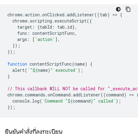
chrome
.
action
.
onClicked
.
addListener
((
tab
)
=
>
{
chrome
.
scripting
.
executeScript
({
target
:
{
tabId
:
tab
.
id
},
func
:
contentScriptFunc
,
args
:
[
'action'
],
});
});
function
contentScriptFunc
(
name
)
{
alert
(
`"
${
name
}
" executed`
);
}
// This callback WILL NOT be called for "_execute_ac
chrome
.
commands
.
onCommand
.
addListener
((
command
)
=
>
console
.
log
(
`Command "
${
command
}
" called`
);
});
ยืนยันคำสั่งที่ลงทะเบียน