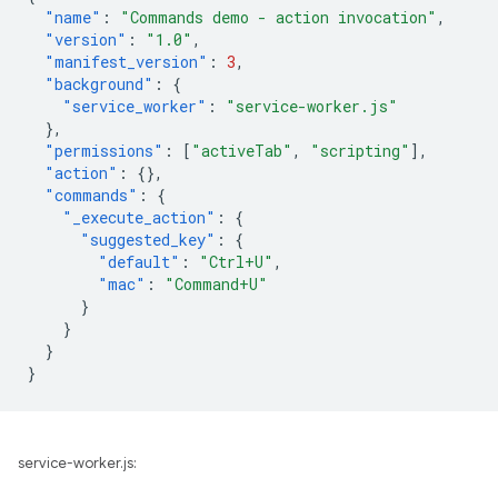
"name"
:
"Commands demo - action invocation"
,
"version"
:
"1.0"
,
"manifest_version"
:
3
,
"background"
:
{
"service_worker"
:
"service-worker.js"
},
"permissions"
:
[
"activeTab"
,
"scripting"
],
"action"
:
{},
"commands"
:
{
"_execute_action"
:
{
"suggested_key"
:
{
"default"
:
"Ctrl+U"
,
"mac"
:
"Command+U"
}
}
}
}
service-worker.js: