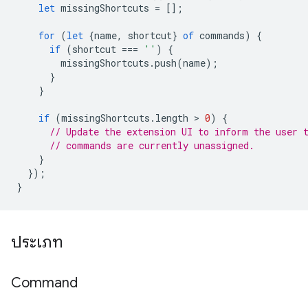
let
missingShortcuts
=
[];
for
(
let
{
name
,
shortcut
}
of
commands
)
{
if
(
shortcut
===
''
)
{
missingShortcuts
.
push
(
name
);
}
}
if
(
missingShortcuts
.
length
 > 
0
)
{
// Update the extension UI to inform the user 
// commands are currently unassigned.
}
});
}
ประเภท
Command