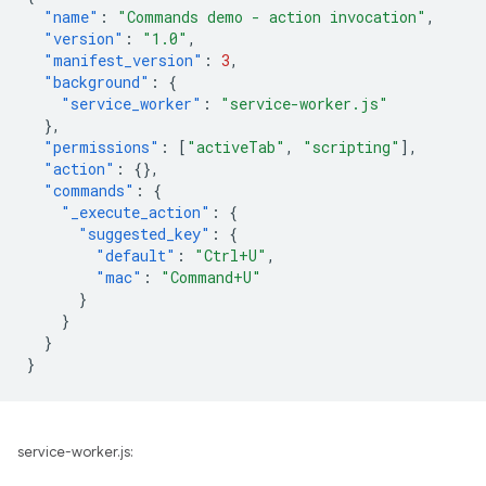
"name"
:
"Commands demo - action invocation"
,
"version"
:
"1.0"
,
"manifest_version"
:
3
,
"background"
:
{
"service_worker"
:
"service-worker.js"
},
"permissions"
:
[
"activeTab"
,
"scripting"
],
"action"
:
{},
"commands"
:
{
"_execute_action"
:
{
"suggested_key"
:
{
"default"
:
"Ctrl+U"
,
"mac"
:
"Command+U"
}
}
}
}
service-worker.js: