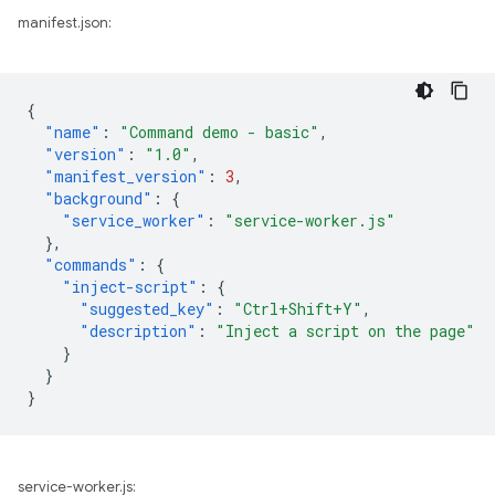
manifest.json:
{
"name"
:
"Command demo - basic"
,
"version"
:
"1.0"
,
"manifest_version"
:
3
,
"background"
:
{
"service_worker"
:
"service-worker.js"
},
"commands"
:
{
"inject-script"
:
{
"suggested_key"
:
"Ctrl+Shift+Y"
,
"description"
:
"Inject a script on the page"
}
}
}
service-worker.js: