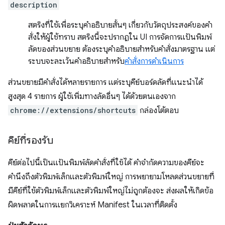
description
สตริงที่ใช้เพื่อระบุคำอธิบายสั้นๆ เกี่ยวกับวัตถุประสงค์ของคำ
สั่งให้ผู้ใช้ทราบ สตริงนี้จะปรากฏใน UI การจัดการแป้นพิมพ์
ลัดของส่วนขยาย ต้องระบุคำอธิบายสำหรับคำสั่งมาตรฐาน แต่
ระบบจะละเว้นคำอธิบายสำหรับ
คำสั่งการดำเนินการ
ส่วนขยายมีคำสั่งได้หลายรายการ แต่ระบุคีย์บอร์ดลัดที่แนะนำได้
สูงสุด 4 รายการ ผู้ใช้เพิ่มทางลัดอื่นๆ ได้ด้วยตนเองจาก
chrome://extensions/shortcuts
กล่องโต้ตอบ
คีย์ที่รองรับ
คีย์ต่อไปนี้เป็นแป้นพิมพ์ลัดคำสั่งที่ใช้ได้ คำจำกัดความของคีย์จะ
คำนึงถึงตัวพิมพ์เล็กและตัวพิมพ์ใหญ่ การพยายามโหลดส่วนขยายที่
มีคีย์ที่ใช้ตัวพิมพ์เล็กและตัวพิมพ์ใหญ่ไม่ถูกต้องจะ ส่งผลให้เกิดข้อ
ผิดพลาดในการแยกวิเคราะห์ Manifest ในเวลาที่ติดตั้ง