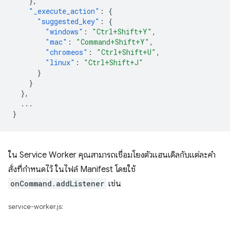
},
"_execute_action"
:
{
"suggested_key"
:
{
"windows"
:
"Ctrl+Shift+Y"
,
"mac"
:
"Command+Shift+Y"
,
"chromeos"
:
"Ctrl+Shift+U"
,
"linux"
:
"Ctrl+Shift+J"
}
}
},
...
}
ใน Service Worker คุณสามารถเชื่อมโยงตัวแฮนเดิลกับแต่ละคำ
สั่งที่กำหนดไว้ ในไฟล์ Manifest โดยใช้
onCommand.addListener
เช่น
service-worker.js: