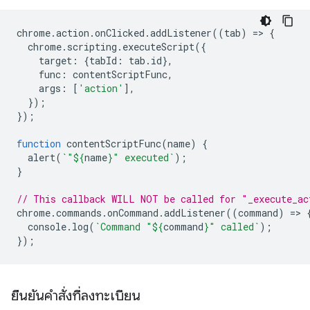
chrome
.
action
.
onClicked
.
addListener
((
tab
)
=
>
{
chrome
.
scripting
.
executeScript
({
target
:
{
tabId
:
tab
.
id
},
func
:
contentScriptFunc
,
args
:
[
'action'
],
});
});
function
contentScriptFunc
(
name
)
{
alert
(
`"
${
name
}
" executed`
);
}
// This callback WILL NOT be called for "_execute_ac
chrome
.
commands
.
onCommand
.
addListener
((
command
)
=
>
console
.
log
(
`Command "
${
command
}
" called`
);
});
ยืนยันคำสั่งที่ลงทะเบียน