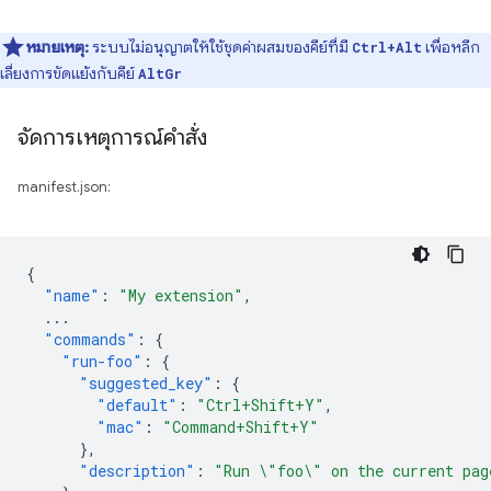
หมายเหตุ:
ระบบไม่อนุญาตให้ใช้ชุดค่าผสมของคีย์ที่มี
เพื่อหลีก
Ctrl+Alt
เลี่ยงการขัดแย้งกับคีย์
AltGr
จัดการเหตุการณ์คำสั่ง
manifest.json:
{
"name"
:
"My extension"
,
...
"commands"
:
{
"run-foo"
:
{
"suggested_key"
:
{
"default"
:
"Ctrl+Shift+Y"
,
"mac"
:
"Command+Shift+Y"
},
"description"
:
"Run \"foo\" on the current pag