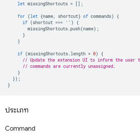
let
missingShortcuts
=
[];
for
(
let
{
name
,
shortcut
}
of
commands
)
{
if
(
shortcut
===
''
)
{
missingShortcuts
.
push
(
name
);
}
}
if
(
missingShortcuts
.
length
 > 
0
)
{
// Update the extension UI to inform the user 
// commands are currently unassigned.
}
});
}
ประเภท
Command