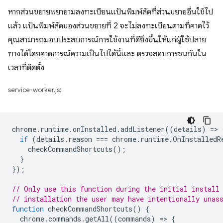
หากส่วนขยายพยายามลงทะเบียนแป้นพิมพ์ลัดที่ส่วนขยายอื่นใช้ไป
แล้ว แป้นพิมพ์ลัดของส่วนขยายที่ 2 จะไม่ลงทะเบียนตามที่คาดไว้
คุณสามารถมอบประสบการณ์การใช้งานที่ดียิ่งขึ้นให้แก่ผู้ใช้ปลาย
ทางได้โดยคาดการณ์ความเป็นไปได้นี้และ ตรวจสอบการชนกันใน
เวลาที่ติดตั้ง
service-worker.js:
chrome
.
runtime
.
onInstalled
.
addListener
((
details
)
=
>
if
(
details
.
reason
===
chrome
.
runtime
.
OnInstalledR
checkCommandShortcuts
();
}
});
// Only use this function during the initial install
// installation the user may have intentionally unas
function
checkCommandShortcuts
()
{
chrome
.
commands
.
getAll
((
commands
)
=
>
{