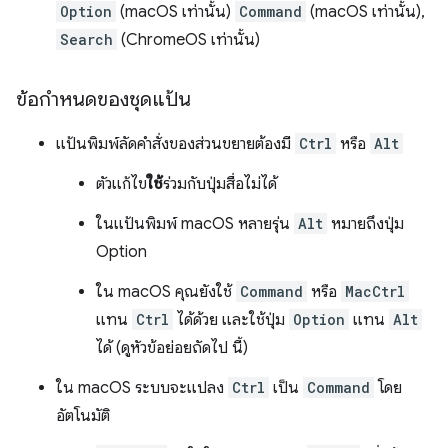
Option
(macOS เท่านั้น)
Command
(macOS เท่านั้น),
Search
(ChromeOS เท่านั้น)
ข้อกำหนดของชุดแป้น
แป้นพิมพ์ลัดคำสั่งของส่วนขยายต้องมี
Ctrl
หรือ
Alt
ตัวแก้ไข
ใช้
ร่วมกับปุ่มสื่อไม่ได้
ในแป้นพิมพ์ macOS หลายรุ่น
Alt
หมายถึงปุ่ม
Option
ใน macOS คุณยังใช้
Command
หรือ
MacCtrl
แทน
Ctrl
ได้ด้วย และใช้ปุ่ม
Option
แทน
Alt
ได้ (ดูหัวข้อย่อยถัดไป นี้)
ใน macOS ระบบจะแปลง
Ctrl
เป็น
Command
โดย
อัตโนมัติ