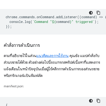
chrome
.
commands
.
onCommand
.
addListener
((
command
)
=
>
console
.
log
(
`Command "
${
command
}
" triggered`
);
});
คำสั่งการดำเนินการ
ตามที่อธิบายไว้ในส่วน
แนวคิดและการใช้งาน
คุณยัง แมปคำสั่งกับ
ส่วนขยายได้ด้วย ตัวอย่างต่อไปนี้จะแทรกสคริปต์เนื้อหาที่แสดงการ
แจ้งเตือนในหน้าปัจจุบันเมื่อผู้ใช้คลิกการดำเนินการของส่วนขยาย
หรือทริกเกอร์แป้นพิมพ์ลัด
manifest.json:
{