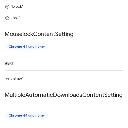
"block"
„ask“
Mouselock
Content
Setting
Chrome 44 und höher
WERT
„allow“
Multiple
Automatic
Downloads
Content
Setting
Chrome 44 und höher