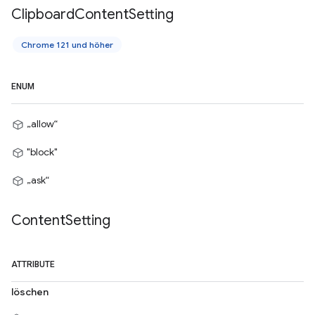
Clipboard
Content
Setting
Chrome 121 und höher
ENUM
„allow“
"block"
„ask“
Content
Setting
ATTRIBUTE
löschen