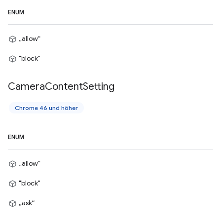
ENUM
„allow“
"block"
Camera
Content
Setting
Chrome 46 und höher
ENUM
„allow“
"block"
„ask“