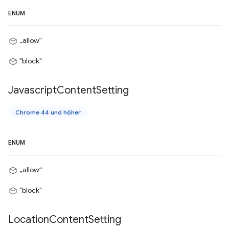
ENUM
„allow“
"block"
Javascript
Content
Setting
Chrome 44 und höher
ENUM
„allow“
"block"
Location
Content
Setting