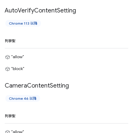
Auto
Verify
Content
Setting
Chrome 113 以降
列挙型
"allow"
"block"
Camera
Content
Setting
Chrome 46 以降
列挙型
"allow"