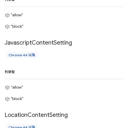
"allow"
"block"
Javascript
Content
Setting
Chrome 44 以降
列挙型
"allow"
"block"
Location
Content
Setting
Chrome 44 以降