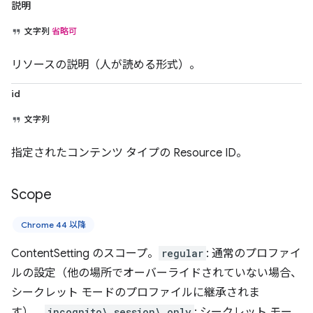
説明
文字列
省略可
リソースの説明（人が読める形式）。
id
文字列
指定されたコンテンツ タイプの Resource ID。
Scope
Chrome 44 以降
ContentSetting のスコープ。
regular
: 通常のプロファイ
ルの設定（他の場所でオーバーライドされていない場合、
シークレット モードのプロファイルに継承されま
す）、
incognito\_session\_only
: シークレット モー