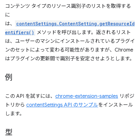
コンテンツ タイプのリソース識別子のリストを取得する
に
は、
contentSettings.ContentSetting.getResourceId
entifiers()
メソッドを呼び出します。返されるリスト
は、ユーザーのマシンにインストールされているプラグイ
ンのセットによって変わる可能性がありますが、Chrome
はプラグインの更新間で識別子を安定させようとします。
例
この API を試すには、
chrome-extension-samples
リポジ
トリから
contentSettings API のサンプル
をインストール
します。
型