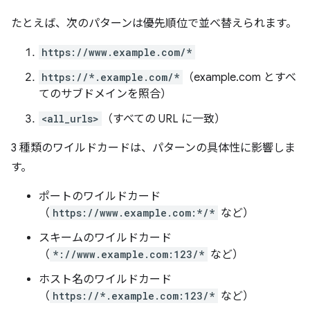
たとえば、次のパターンは優先順位で並べ替えられます。
https://www.example.com/*
https://*.example.com/*
（example.com とすべ
てのサブドメインを照合）
<all_urls>
（すべての URL に一致）
3 種類のワイルドカードは、パターンの具体性に影響しま
す。
ポートのワイルドカード
（
https://www.example.com:*/*
など）
スキームのワイルドカード
（
*://www.example.com:123/*
など）
ホスト名のワイルドカード
（
https://*.example.com:123/*
など）