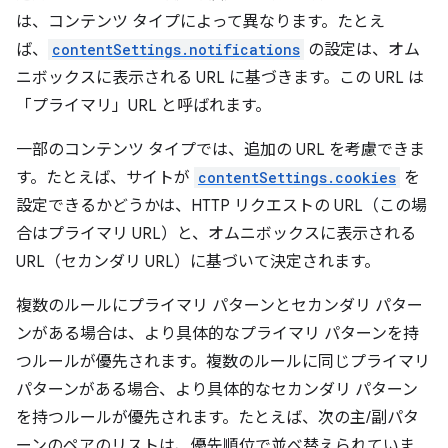
は、コンテンツ タイプによって異なります。たとえ
ば、
contentSettings.notifications
の設定は、オム
ニボックスに表示される URL に基づきます。この URL は
「プライマリ」URL と呼ばれます。
一部のコンテンツ タイプでは、追加の URL を考慮できま
す。たとえば、サイトが
contentSettings.cookies
を
設定できるかどうかは、HTTP リクエストの URL（この場
合はプライマリ URL）と、オムニボックスに表示される
URL（セカンダリ URL）に基づいて決定されます。
複数のルールにプライマリ パターンとセカンダリ パター
ンがある場合は、より具体的なプライマリ パターンを持
つルールが優先されます。複数のルールに同じプライマリ
パターンがある場合、より具体的なセカンダリ パターン
を持つルールが優先されます。たとえば、次の主/副パタ
ーンのペアのリストは、優先順位で並べ替えられていま