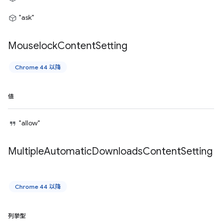
"ask"
Mouselock
Content
Setting
Chrome 44 以降
値
"allow"
Multiple
Automatic
Downloads
Content
Setting
Chrome 44 以降
列挙型