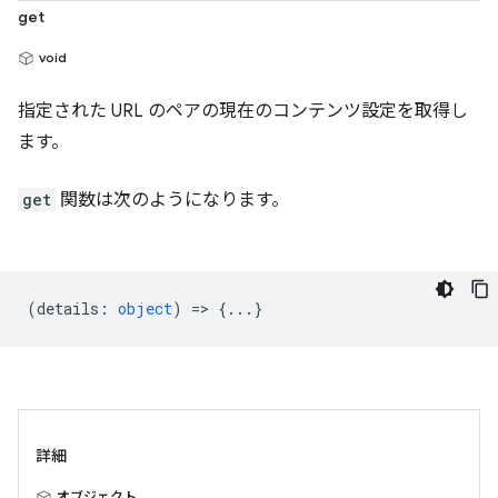
get
void
指定された URL のペアの現在のコンテンツ設定を取得し
ます。
get
関数は次のようになります。
(
details
:
object
) => {...}
詳細
オブジェクト