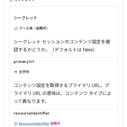
シークレット
ブール値（省略可）
シークレット セッションのコンテンツ設定を確
認するかどうか。（デフォルトは false）
primaryUrl
文字列
コンテンツ設定を取得するプライマリ URL。プ
ライマリ URL の意味は、コンテンツ タイプによ
って異なります。
resourceIdentifier
ResourceIdentifier
省略可