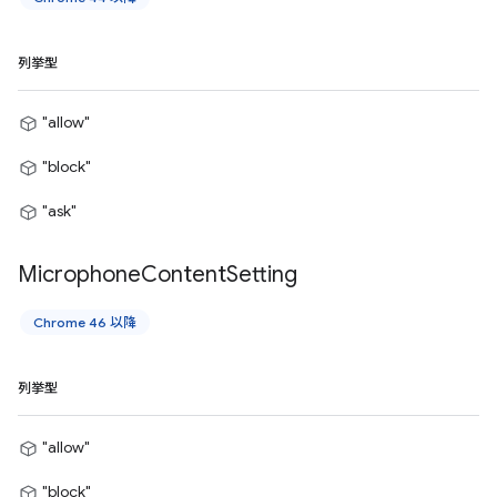
列挙型
"allow"
"block"
"ask"
Microphone
Content
Setting
Chrome 46 以降
列挙型
"allow"
"block"