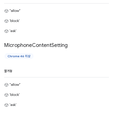
"allow"
'block'
'ask'
Microphone
Content
Setting
Chrome 46 이상
열거형
"allow"
'block'
'ask'