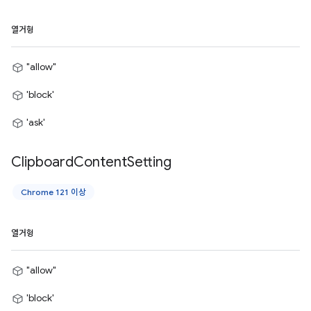
열거형
"allow"
'block'
'ask'
Clipboard
Content
Setting
Chrome 121 이상
열거형
"allow"
'block'