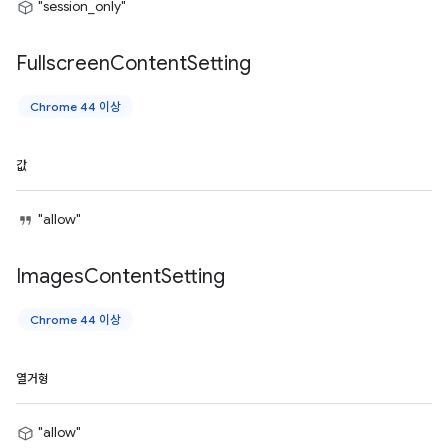
"session_only"
Fullscreen
Content
Setting
Chrome 44 이상
값
"allow"
Images
Content
Setting
Chrome 44 이상
열거형
"allow"