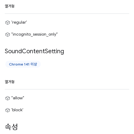
열거형
'regular'
"incognito_session_only"
Sound
Content
Setting
Chrome 141 이상
열거형
"allow"
'block'
속성