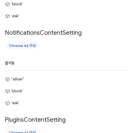
'block'
'ask'
Notifications
Content
Setting
Chrome 44 이상
열거형
"allow"
'block'
'ask'
Plugins
Content
Setting
Chrome 44 이상