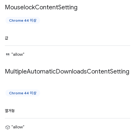
Mouselock
Content
Setting
Chrome 44 이상
값
"allow"
Multiple
Automatic
Downloads
Content
Setting
Chrome 44 이상
열거형
"allow"