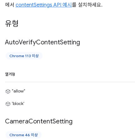
에서
contentSettings API 예시
를 설치하세요.
유형
Auto
Verify
Content
Setting
Chrome 113 이상
열거형
"allow"
'block'
Camera
Content
Setting
Chrome 46 이상