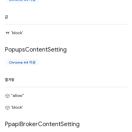
값
'block'
Popups
Content
Setting
Chrome 44 이상
열거형
"allow"
'block'
Ppapi
Broker
Content
Setting