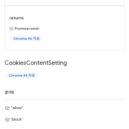
returns
Promise<void>
Chrome 96 이상
Cookies
Content
Setting
Chrome 44 이상
열거형
"allow"
'block'