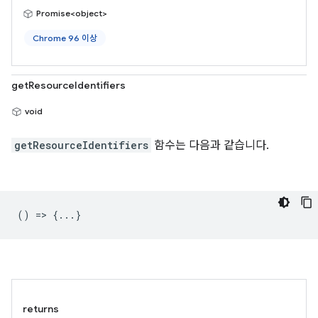
Promise<object>
Chrome 96 이상
getResourceIdentifiers
void
getResourceIdentifiers
함수는 다음과 같습니다.
() => {...}
returns