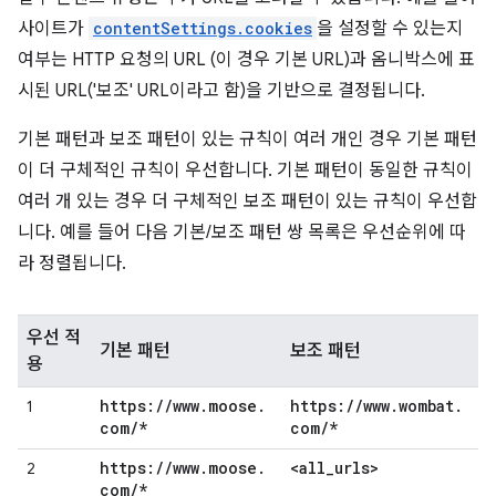
사이트가
contentSettings.cookies
을 설정할 수 있는지
여부는 HTTP 요청의 URL (이 경우 기본 URL)과 옴니박스에 표
시된 URL('보조' URL이라고 함)을 기반으로 결정됩니다.
기본 패턴과 보조 패턴이 있는 규칙이 여러 개인 경우 기본 패턴
이 더 구체적인 규칙이 우선합니다. 기본 패턴이 동일한 규칙이
여러 개 있는 경우 더 구체적인 보조 패턴이 있는 규칙이 우선합
니다. 예를 들어 다음 기본/보조 패턴 쌍 목록은 우선순위에 따
라 정렬됩니다.
우선 적
기본 패턴
보조 패턴
용
https:
/
/
www
.
moose
.
https:
/
/
www
.
wombat
.
1
com
/
*
com
/
*
https:
/
/
www
.
moose
.
<all
_
urls>
2
com
/
*