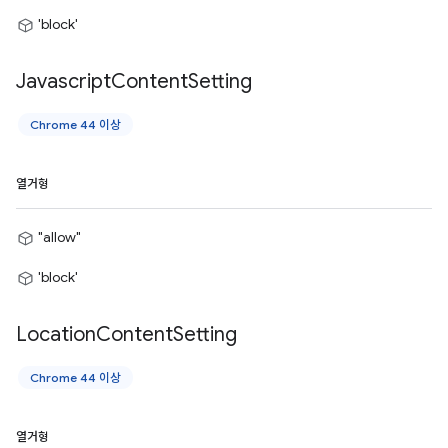
'block'
Javascript
Content
Setting
Chrome 44 이상
열거형
"allow"
'block'
Location
Content
Setting
Chrome 44 이상
열거형