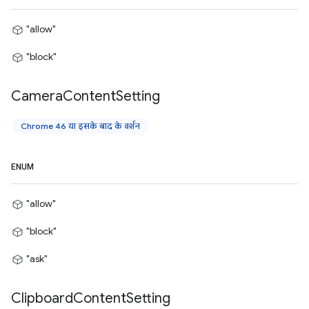
"allow"
"block"
Camera
Content
Setting
Chrome 46 या इसके बाद के वर्शन
ENUM
"allow"
"block"
"ask"
Clipboard
Content
Setting