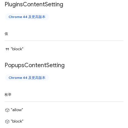
Plugins
Content
Setting
Chrome 44 及更高版本
值
"block"
Popups
Content
Setting
Chrome 44 及更高版本
枚举
"allow"
"block"