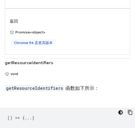
返回
Promise<object>
Chrome 96 及更高版本
getResourceIdentifiers
void
getResourceIdentifiers
函数如下所示：
() => {...}