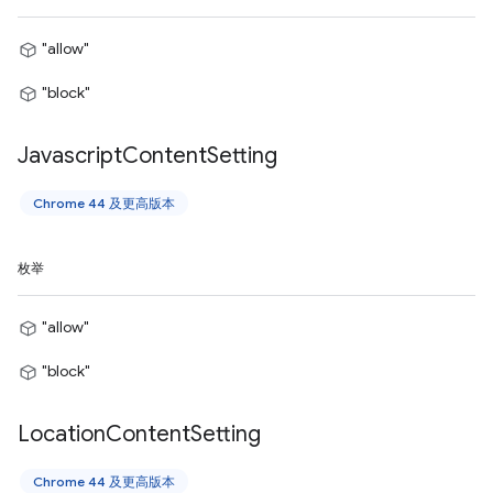
"allow"
"block"
Javascript
Content
Setting
Chrome 44 及更高版本
枚举
"allow"
"block"
Location
Content
Setting
Chrome 44 及更高版本