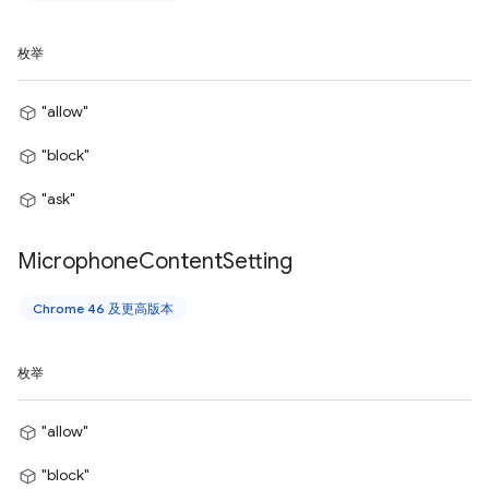
枚举
"allow"
"block"
"ask"
Microphone
Content
Setting
Chrome 46 及更高版本
枚举
"allow"
"block"