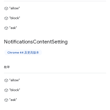
"allow"
"block"
"ask"
Notifications
Content
Setting
Chrome 44 及更高版本
枚举
"allow"
"block"
"ask"