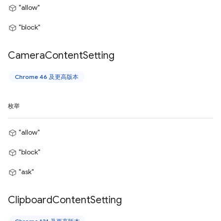
"allow"
"block"
Camera
Content
Setting
Chrome 46 及更高版本
枚举
"allow"
"block"
"ask"
Clipboard
Content
Setting