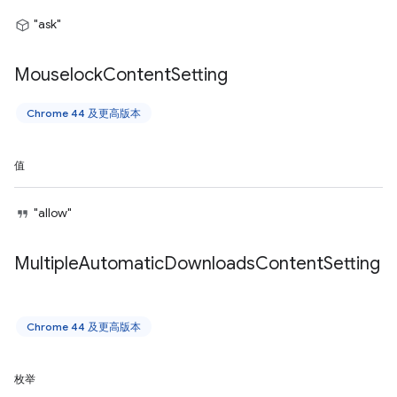
"ask"
Mouselock
Content
Setting
Chrome 44 及更高版本
值
"allow"
Multiple
Automatic
Downloads
Content
Setting
Chrome 44 及更高版本
枚举