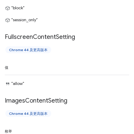
"block"
"session_only"
Fullscreen
Content
Setting
Chrome 44 及更高版本
值
"allow"
Images
Content
Setting
Chrome 44 及更高版本
枚举